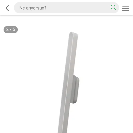
2
/
5