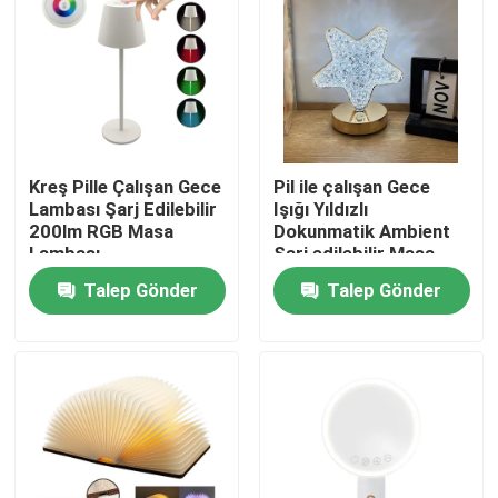
SG Gösterisi
Hakkımızda
Kreş Pille Çalışan Gece
Pil ile çalışan Gece
Fabrika turu
Lambası Şarj Edilebilir
Işığı Yıldızlı
200lm RGB Masa
Dokunmatik Ambient
Lambası
Şarj edilebilir Masa
Kalite kontrol
Lampası 3.7V 1200mA
Talep Gönder
Talep Gönder
Bize Ulaşın
Bir teklif isteği
Taşınabilir LED Çalışma Lambaları