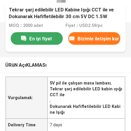
Tekrar şarj edilebilir LED Kabine Işığı CCT ile ve
Dokunarak Hafifletilebilir 30 cm 5V DC 1.5W
MOQ：2000 adet
Fiyat：USD2.59/pc
En iyi fiyat
Bizimle iletişim kur
ÜRüN AçıKLAMASı
5V pil ile çalışan masa lambası
,
Tekrar şarj edilebilir LED kabin ışığı
CCT ile
Vurgulamak:
,
Dokunarak Hafifletilebilir LED Kabi
ne Işığı
Delivery Time
7 days