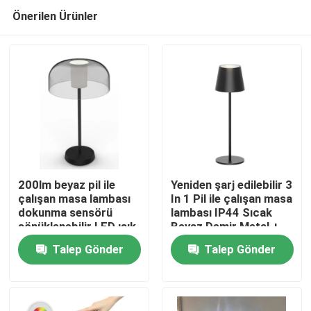
Önerilen Ürünler
200lm beyaz pil ile
Yeniden şarj edilebilir 3
çalışan masa lambası
In 1 Pil ile çalışan masa
dokunma sensörü
lambası IP44 Sıcak
Ev
sönüklenebilir LED ışık
Beyaz Demir Metal +
20000 saat pil ömrü
ABS 150lm
Talep Gönder
Talep Gönder
Ürünler
videolar