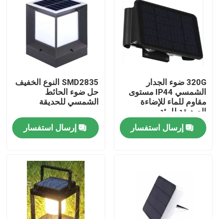
عرض الواقع الافتراضي
معلومات عنا
320G ضوء الجدار
SMD2835 النوع الخفيف
جولة في المعمل
الشمسي IP44 مستوى
حل ضوء الحائط
مقاوم للماء للإضاءة
الشمسي للحديقة
الصديقة للبيئة
رقابة جودة
إرسال استفسار
إرسال استفسار
اتصل بنا
اطلب اقتباس
مصابيح عمل LED محمولة