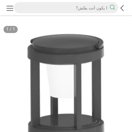
1
/
1