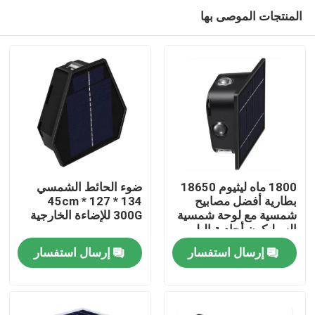
المنتجات الموصى بها
1800 ماه ليثيوم 18650
ضوء الحائط الشمسي
بطارية أفضل مصابيح
134 * 127 * 45cm
شمسية مع لوحة شمسية
300G للإضاءة الخارجية
بيت
السيليكون أحادية البلور
إرسال استفسار
إرسال استفسار
منتجات
أشرطة فيديو