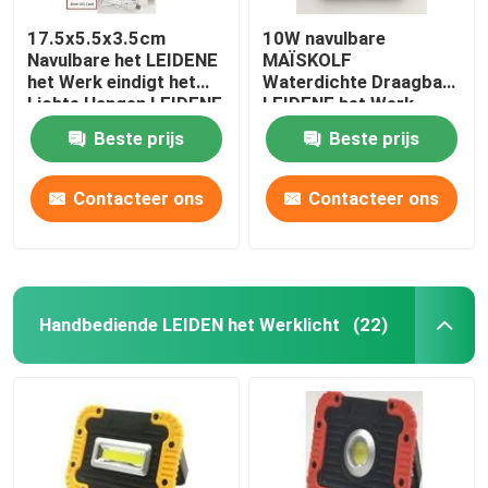
17.5x5.5x3.5cm
10W navulbare
Navulbare het LEIDENE
MAÏSKOLF
het Werk eindigt het
Waterdichte Draagbare
Lichte Hangen LEIDENE
LEIDENE het Werk
het Werklicht met 360
Licht 17.3x3.5x15.6cm
Beste prijs
Beste prijs
Gr.-Wartel Hoofdabs
ABS Silicone
Plastic Rubber
Contacteer ons
Contacteer ons
Handbediende LEIDEN het Werklicht
(22)