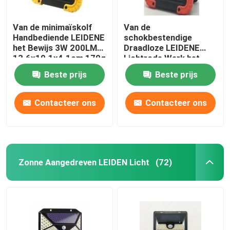
Van de minimaïskolf
Van de
Handbediende LEIDENE
schokbestendige
het Bewijs 3W 200LM
Draadloze LEIDENE
13.6x10.1x4.1cm 170g
Lichtrode Werk het
het Werk Lichte Schok
Werk het Lichte 3W
Beste prijs
Beste prijs
200lm Minimaïskolf
Contacteer ons
Contacteer ons
Zonne Aangedreven LEIDEN Licht
(72)