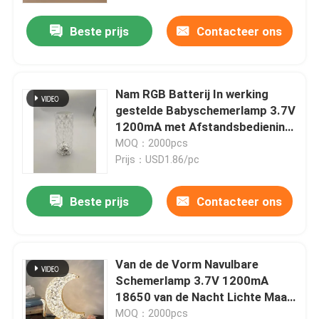
Sensorschakelaar
Beste prijs
Contacteer ons
Nam RGB Batterij In werking
gestelde Babyschemerlamp 3.7V
1200mA met Afstandsbediening
toe
MOQ：2000pcs
Prijs：USD1.86/pc
Beste prijs
Contacteer ons
Huis
Van de de Vorm Navulbare
Producten
Schemerlamp 3.7V 1200mA
18650 van de Nacht Lichte Maan
het Lithiumbatterij op batterijen
Video's
MOQ：2000pcs