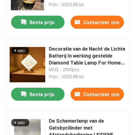
Prijs：USD2.88/pc
VR toon
Beste prijs
Contacteer ons
Ongeveer ons
Decoratie van de Nacht de Lichte
Fabrieksreis
Batterij In werking gestelde
Diamond Table Lamp For Home
van heldere Kinderen
MOQ：2000pcs
Kwaliteitscontrole
Prijs：USD2.88/pc
contacteer ons
Beste prijs
Contacteer ons
Verzoek om een Citaat
De Schemerlamp van de
Gatsbycilinder met
Draagbare LEIDENE het Werklichten
Afstandsbediening LEIDENE