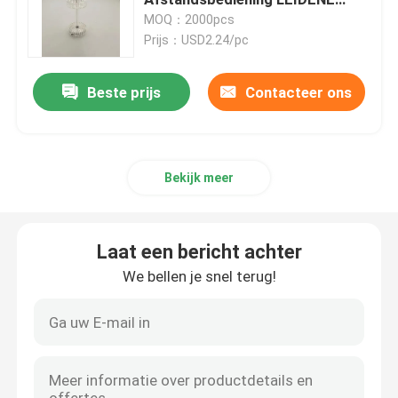
Navulbare Lichte 16 RGB
MOQ：2000pcs
30Lumen
Prijs：USD2.24/pc
Navulbare LEIDEN het Werklicht
Beste prijs
Contacteer ons
Handbediende LEIDEN het Werklicht
Zonne Aangedreven LEIDEN Licht
Bekijk meer
LED COB-werklamp
Laat een bericht achter
2 in 1 LEIDENE het Kamperen Lantaarn
We bellen je snel terug!
Het Licht van de kabinetssensor
geleid flitslicht