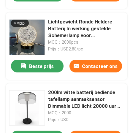
Lichtgewicht Ronde Heldere
Batterij In werking gestelde
Schemerlamp voor
Kinderdagverblijf
MOQ：2000pcs
Prijs：USD2.88/pc
Beste prijs
Contacteer ons
200lm witte batterij bediende
tafellamp aanraaksensor
Dimmable LED licht 20000 uur
levensduur
MOQ：2000
Prijs：USD