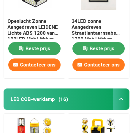
Openlucht Zonne
34LED zonne
Aangedreven LEIDENE
Aangedreven
Lichte ABS 1200 van
Straatlantaarnsabs
100LED Mah Lithium
1200 Mah Lithium
18650 Zonne
18650 Batterij
Beste prijs
Beste prijs
Aangedreven Geleide
15.8x10.5x4.8cm IP44
Tuinlichten
met Bewegingssensor
Contacteer ons
Contacteer ons
LED COB-werklamp
(16)