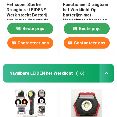
Het super Sterke
Functioneel Draagbaar
Draagbare LEIDENE
het Werklicht Op
LEIDEN Giftlicht
Werk steekt Batterij
batterijen met
aan in werking stelde
Noodsituatiehamer en
17.3x3.5x15.6cm ABS
ABS van de Riemsnijder
geleid muurlicht
Beste prijs
Beste prijs
Silicone10w MAÏSKOLF
Plastiek 8x3.5x22cm
Contacteer ons
Contacteer ons
Navulbare LEIDEN het Werklicht
(16)