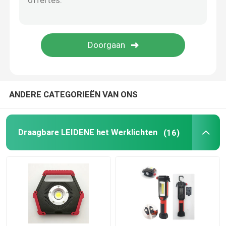
MAÏSKOLF LEIDENE Koplamp
Batterij In werking gestelde Schemerlamp
LEIDENE MAÏSKOLFlantaarn
ANDERE CATEGORIEËN VAN ONS
Regelbare LEIDEN het Werklicht
Draagbare LEIDENE het Werklichten
(16)
Waterdichte LEIDEN Poollicht
Het LEIDENE Slimme Licht van Wifi
Vakantie LEIDENE Lichten