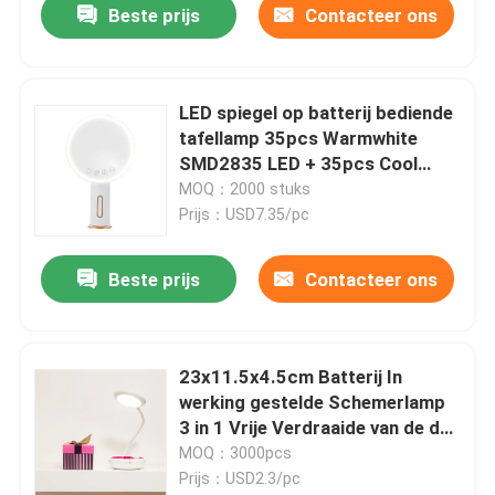
Beste prijs
Contacteer ons
LED spiegel op batterij bediende
tafellamp 35pcs Warmwhite
SMD2835 LED + 35pcs Cool
White 2W DV 5V/0.4A
MOQ：2000 stuks
Prijs：USD7.35/pc
Beste prijs
Contacteer ons
23x11.5x4.5cm Batterij In
werking gestelde Schemerlamp
3 in 1 Vrije Verdraaide van de de
Nacht Lichte Aanraking van de
MOQ：3000pcs
Buisbaby Geopende de
Prijs：USD2.3/pc