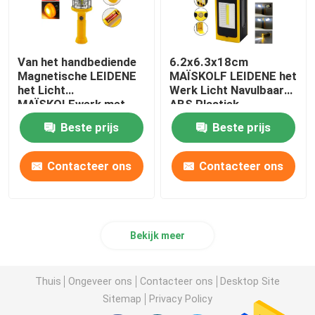
Van het handbediende
6.2x6.3x18cm
Magnetische LEIDENE
MAÏSKOLF LEIDENE het
het Licht
Werk Licht Navulbaar
MAÏSKOLFwerk met
ABS Plastiek
Hoogste Licht ABS
Beste prijs
Beste prijs
Plastiek
7.5x7.5x25.5cm
Contacteer ons
Contacteer ons
Bekijk meer
Thuis
Ongeveer ons
Contacteer ons
Desktop Site
Sitemap
Privacy Policy