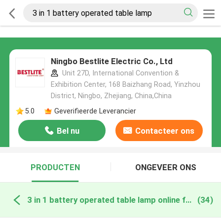
Ningbo Bestlite Electric Co., Ltd
Unit 27D, International Convention &
Exhibition Center, 168 Baizhang Road, Yinzhou
District, Ningbo, Zhejiang, China,China
5.0
Geverifieerde Leverancier
Bel nu
Contacteer ons
PRODUCTEN
ONGEVEER ONS
3 in 1 battery operated table lamp online fabricage
(34)