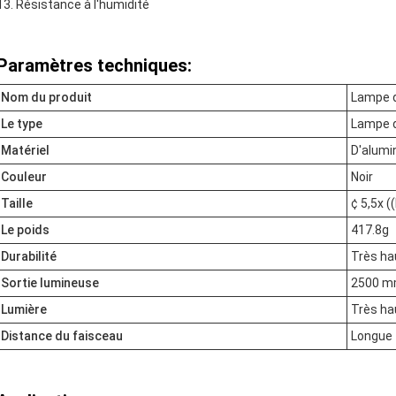
Résistance à l'humidité
Paramètres techniques:
Nom du produit
Lampe d
Le type
Lampe 
Matériel
D'alumi
Couleur
Noir
Taille
¢ 5,5x (
Le poids
417.8g
Durabilité
Très ha
Sortie lumineuse
2500 
Lumière
Très ha
Distance du faisceau
Longue