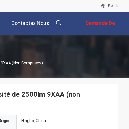
French
Contactez Nous
Demande De
Soumission
描
 9XAA (non Comprises)
述
sité de 2500lm 9XAA (non
rigin
Ningbo, China