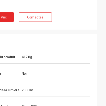
 Prix
Contactez
du produit
417.8g
r
Noir
de la lumière
2500lm