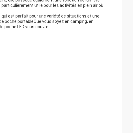
ire, elle possède également une fonction de lumière
articulièrement utile pour les activités en plein air où
 qui est parfait pour une variété de situations.et une
e de poche portableQue vous soyez en camping, en
de poche LED vous couvre.