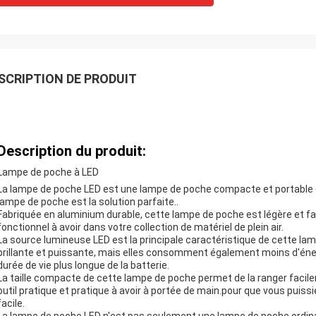
SCRIPTION DE PRODUIT
Description du produit:
Lampe de poche à LED
La lampe de poche LED est une lampe de poche compacte et portable qu
lampe de poche est la solution parfaite..
Fabriquée en aluminium durable, cette lampe de poche est légère et fac
fonctionnel à avoir dans votre collection de matériel de plein air.
La source lumineuse LED est la principale caractéristique de cette la
brillante et puissante, mais elles consomment également moins d'éner
durée de vie plus longue de la batterie.
La taille compacte de cette lampe de poche permet de la ranger facile
outil pratique et pratique à avoir à portée de main.pour que vous puissi
facile.