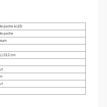
e poche à LED
de poche
nium
(L) 23,2 cm
ut
mm
ut