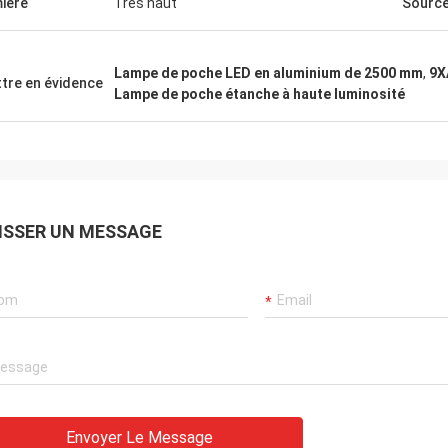
ière
Très haut
Source
avail tellement en raison de votre
sionnalisme, connaissance, et
volonté de coopérer à de tels une
Lampe de poche LED en aluminium de 2500 mm
,
9X
variété de projets. Je priserai
tre en évidence
Lampe de poche étanche à haute luminosité
rs votre amitié et les nombreuses,
up d'années où nous avons
llées ensemble.
ISSER UN MESSAGE
Envoyer Le Message