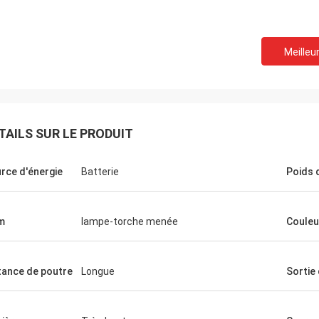
Meilleur
TAILS SUR LE PRODUIT
rce d'énergie
Batterie
Poids 
m
lampe-torche menée
Couleu
Portes de Findy
tance de poutre
Longue
Sortie 
te a été une société fantastique à
ller avec et chacun de vous sont
'abord appréciés. Vous avez facilité