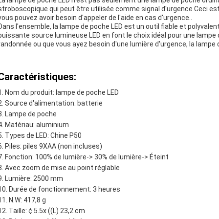
La lampe de poche LED n'est pas seulement une lampe de poche ordina
stroboscopique qui peut être utilisée comme signal d'urgence.Ceci est p
vous pouvez avoir besoin d'appeler de l'aide en cas d'urgence..
Dans l'ensemble, la lampe de poche LED est un outil fiable et polyvalent
puissante source lumineuse LED en font le choix idéal pour une lamp
randonnée ou que vous ayez besoin d'une lumière d'urgence, la lampe 
Caractéristiques:
Nom du produit: lampe de poche LED
Source d'alimentation: batterie
Lampe de poche
Matériau: aluminium
Types de LED: Chine P50
Piles: piles 9XAA (non incluses)
Fonction: 100% de lumière-> 30% de lumière-> Éteint
Avec zoom de mise au point réglable
Lumière: 2500 mm
Durée de fonctionnement: 3 heures
N.W: 417,8 g
Taille: ¢ 5.5x ((L) 23,2 cm