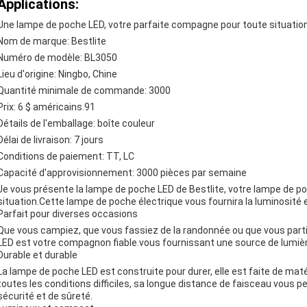
Applications:
Une lampe de poche LED, votre parfaite compagne pour toute situatio
Nom de marque: Bestlite
Numéro de modèle: BL3050
Lieu d'origine: Ningbo, Chine
Quantité minimale de commande: 3000
Prix: 6 $ américains.91
Détails de l'emballage: boîte couleur
Délai de livraison: 7 jours
Conditions de paiement: TT, LC
Capacité d'approvisionnement: 3000 pièces par semaine
Je vous présente la lampe de poche LED de Bestlite, votre lampe de po
situation.Cette lampe de poche électrique vous fournira la luminosité
Parfait pour diverses occasions
Que vous campiez, que vous fassiez de la randonnée ou que vous partici
LED est votre compagnon fiable.vous fournissant une source de lumièr
Durable et durable
La lampe de poche LED est construite pour durer, elle est faite de maté
toutes les conditions difficiles, sa longue distance de faisceau vous 
sécurité et de sûreté.