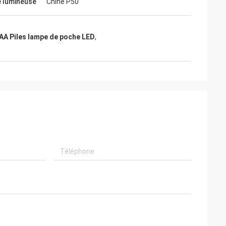
 lumineuse
Chine P50
AA Piles lampe de poche LED
,