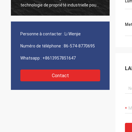
Lum
technologie de propriété industrielle pour
mon tr
créer les produits légers les plus lumineux
profes
sur le marché. Bestlite est notre
bonne 
fournisseur du numéro un et un long
grande 
Met
temps, associé de confiance. Nous avons
toujou
Personne à contacter :
Li Wenjie
un certain nombre de projets que nous
beauco
travaillons dessus. Je suis sûr nous
travai
Numéro de téléphone :
86-574-8770695
continuerai à être réussi à l'avenir !
Whatsapp :
+8613957851647
LA
Contact