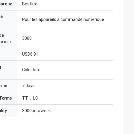
marque
Bestlite
de
Pour les appareils à commande numérique
de
3000
e min
USD6.91
g
Color box
Time
7 days
Terms
TT， LC
lity
3000pcs/week