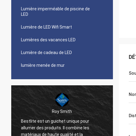
Lumière imperméable de piscine de
LED
Lumière de LED Wifi Smart
Lumières des vacances LED
Lumière de cadeau de LED
DÉ
lumière menée de mur
Sou
No
Roy Smith
Dis
Bestlite est un guichet unique pour
Bestli
allumer des produits. Il combine les
travai
é
matériaux de haute qualité et la
tout d