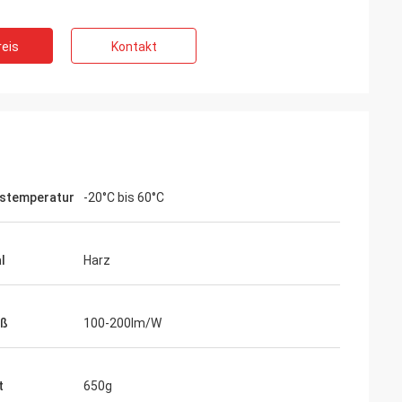
eis
Kontakt
bstemperatur
-20°C bis 60°C
l
Harz
uß
100-200lm/W
t
650g