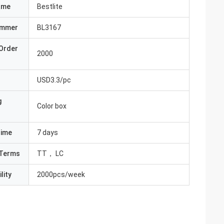
ame
Bestlite
ummer
BL3167
Order
2000
USD3.3/pc
g
Color box
Time
7 days
Terms
TT， LC
lity
2000pcs/week