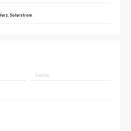
Harz
,
Solarstrom