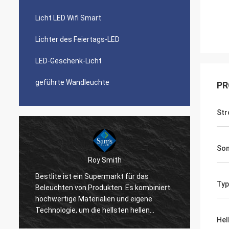
Licht LED Wifi Smart
Lichter des Feiertags-LED
LED-Geschenk-Licht
geführte Wandleuchte
PR
Str
Son
Roy Smith
Bestlite ist ein Supermarkt für das
Bestli
Typ
Beleuchten von Produkten. Es kombiniert
gewese
hochwertige Materialien und eigene
von Ih
n
Technologie, um die hellsten hellen
haben 
Hel
Produkte auf dem Markt herzustellen.
Ihres 