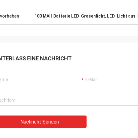
illigkeit, auf solch einer großer
t von Projekten
enzuarbeiten gemacht. Ich hüte
vorheben
100 MAH Batterie LED-Grasenlicht
,
LED-Licht aus 
Ihre Freundschaft und die vielen,
Jahre, die wir zusammengearbeitet
NTERLASS EINE NACHRICHT
Nachricht Senden