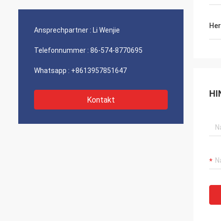
Bestlite ist unser Nummer Eins-Lieferant
Bereitw
und eine lange Zeit, verlässlicher Partner.
Vielfal
Wir haben einige Projekte, die wir an
zusamm
Her
Ansprechpartner :
Li Wenjie
bearbeiten. Ich bin wir fortfahre,
immer 
erfolgreich zu sein in der Zukunft
viele 
Telefonnummer :
86-574-8770695
überzeugt!
haben.
Whatsapp :
+8613957851647
HI
Kontakt