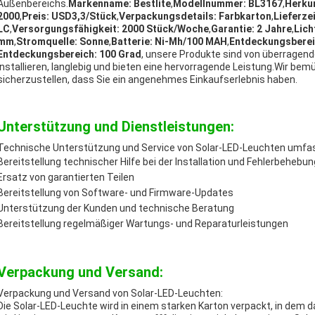
Außenbereichs.
Markenname: Bestlite
,
Modellnummer: BL3167
,
Herkun
2000
,
Preis: USD3,3/Stück
,
Verpackungsdetails: Farbkarton
,
Lieferzei
LC
,
Versorgungsfähigkeit: 2000 Stück/Woche
,
Garantie: 2 Jahre
,
Lich
mm
,
Stromquelle: Sonne
,
Batterie: Ni-Mh/100 MAH
,
Entdeckungsbereic
Entdeckungsbereich: 100 Grad
, unsere Produkte sind von überragend
installieren, langlebig und bieten eine hervorragende Leistung.Wir be
sicherzustellen, dass Sie ein angenehmes Einkaufserlebnis haben.
Unterstützung und Dienstleistungen:
Technische Unterstützung und Service von Solar-LED-Leuchten umfa
Bereitstellung technischer Hilfe bei der Installation und Fehlerbehebun
Ersatz von garantierten Teilen
Bereitstellung von Software- und Firmware-Updates
Unterstützung der Kunden und technische Beratung
Bereitstellung regelmäßiger Wartungs- und Reparaturleistungen
Verpackung und Versand:
Verpackung und Versand von Solar-LED-Leuchten:
Die Solar-LED-Leuchte wird in einem starken Karton verpackt, in dem d