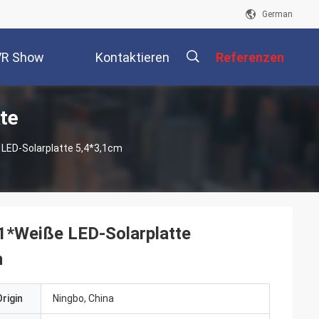
German
VR Show
Kontaktieren
Referenzen
te
Sie Uns
描
LED-Solarplatte 5,4*3,1cm
述
1*Weiße LED-Solarplatte
n
rigin
Ningbo, China