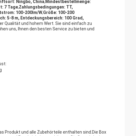
ftsort: Ningbo, China
,
Mindestbestellmenge:
t: 7 Tage
,
Zahlungsbedingungen: TT,
tstrom: 100-200lm/W
,
Größe: 100-200
h: 5-8 m, Entdeckungsbereich: 100 Grad,
er Qualität und hohem Wert. Sie sind einfach zu
mühen uns, Ihnen den besten Service zu bieten und
sst:
g
as Produkt und alle Zubehörteile enthalten sind.Die Box