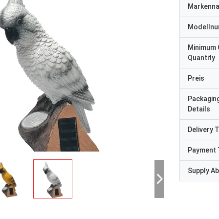
Markenn
Modelln
Minimum 
Quantity
Preis
Packagin
Details
Delivery 
Payment 
Supply Abi