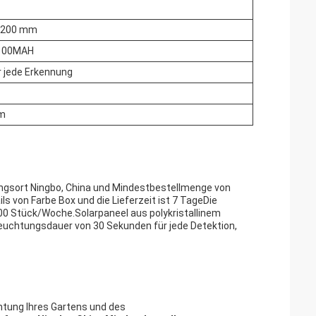
s 200 mm
100MAH
r jede Erkennung
 m
ungsort Ningbo, China und Mindestbestellmenge von
 von Farbe Box und die Lieferzeit ist 7 TageDie
00 Stück/Woche.Solarpaneel aus polykristallinem
euchtungsdauer von 30 Sekunden für jede Detektion,
chtung Ihres Gartens und des