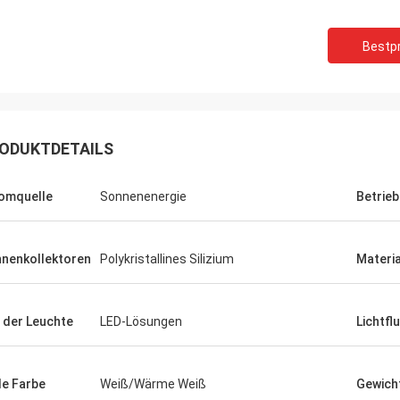
Bestpr
ODUKTDETAILS
omquelle
Sonnenenergie
Betrie
nenkollektoren
Polykristallines Silizium
Materia
Findy-Tore
te ist eine fantastische Firma
 der Leuchte
LED-Lösungen
Lichtfl
n, zum mit zu arbeiten und jeder
nen werden sehr geschätzt. Sie
meinen Job soviel einfacher wegen
le Farbe
Weiß/Wärme Weiß
Gewich
Professionalismus, Wissens und