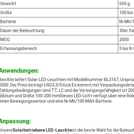
Gewicht
650 g
Größe
100 bi
Batterie
Ni-Mh/
Dauer der Beleuchtung
30er fü
MOQ
2000
Erfassungsbereich
5 bis 8
Anwendungen:
Bestlite liefert Solar-LED-Leuchten mit Modellnummer BL3167, Urspr
2000. Der Preis beträgt USD3,3/Stück.Es kommt mit Verpackungsdetails
Zahlungsbedingungen sind TT, LC und die Versorgungsfähigkeit ist 20
Silizium und Größe 100-200 mmDieses LED-Licht verfügt über eine Bel
einen Bewegungssensor und eine Ni-Mh/100 MAH-Batterie.
Anpassung:
Unsere
Solarbetriebene LED-Leuchte
ist die beste Wahl für die Beleu