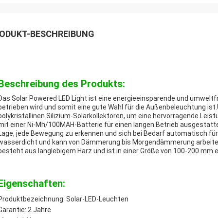
ODUKT-BESCHREIBUNG
Beschreibung des Produkts:
Das Solar Powered LED Light ist eine energieeinsparende und umweltf
betrieben wird und somit eine gute Wahl für die Außenbeleuchtung is
polykristallinen Silizium-Solarkollektoren, um eine hervorragende Lei
mit einer Ni-Mh/100MAH-Batterie für einen langen Betrieb ausgestatte
Lage, jede Bewegung zu erkennen und sich bei Bedarf automatisch für 
wasserdicht und kann von Dämmerung bis Morgendämmerung arbeiten 
besteht aus langlebigem Harz und ist in einer Größe von 100-200 mm er
Eigenschaften:
Produktbezeichnung: Solar-LED-Leuchten
Garantie: 2 Jahre