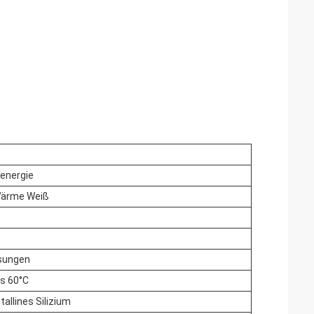
energie
ärme Weiß
sungen
is 60°C
tallines Silizium