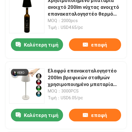
Χρησιμοποιημένο μπαταρία
ανοιχτό 200lm νύχτας ανοιχτό
επανακαταλογηστέο θερμό
λευκό μπουκαλιών
MOQ：2000pcs
Τιμή：USD4.65/pc
Καλύτερη τιμή
επαφή
Ελαφρύ επανακαταλογηστέο
200lm βρεφικών σταθμών
χρησιμοποιημένο μπαταρία
RGB επιτραπέζιο φως νύχτας
MOQ：3000PCS
Τιμή：USD6.05/pc
Καλύτερη τιμή
επαφή