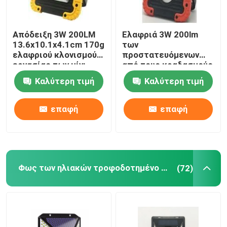
Απόδειξη 3W 200LM
Ελαφριά 3W 200lm
13.6x10.1x4.1cm 170g
των
ελαφριού κλονισμού
προστατευόμενων
εργασίας των μίνι
από τους κραδασμούς
οδηγήσεων ΣΠΑΔΙΚΩΝ
ασύρματων
Καλύτερη τιμή
Καλύτερη τιμή
φορητών
οδηγήσεων μίνι
εργασία ΣΠΑΔΊΚΩΝ
εργασίας ανοικτό
επαφή
επαφή
κόκκινο
Φως των ηλιακών τροφοδοτημένο οδηγήσεων
(72)