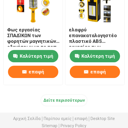
Φως εργασίας
ελαφρύ
ΣΠΑΔΊΚΩΝ των
επανακαταλογηστέο
φορητών μαγνητικών
πλαστικό ABS
οδηγήσεων με το τοπ
εργασίας των
ελαφρύ πλαστικό
οδηγήσεων ΣΠΑΔΙΚΩΝ
Καλύτερη τιμή
Καλύτερη τιμή
7.5x7.5x25.5cm ABS
6.2x6.3x18cm
επαφή
επαφή
Δείτε περισσότερων
Αρχική Σελίδα
Περίπου εμείς
επαφή
Desktop Site
Sitemap
Privacy Policy