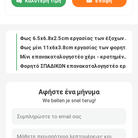
Καλύτερη τιμή
επαφή
Φως 6.5x6.8x2.5cm εργασίας των έξοχων φωτεινών επανακαταλογηστέων οδηγήσεων
Φως μίνι 11x6x3.8cm εργασίας των φορητών μαγνητικών φορητών οδηγήσεων
VR παρουσιάστε
Μίνι επανακαταλογηστέο χέρι - κρατημένο φως εργασίας
Φορητό ΣΠΑΔΙΚΩΝ επανακαταλογηστέο εργασίας ελαφρύ φως 60x125x42mm εργασίας ABS νάυλον πολλών χρήσεων
Περίπου εμείς
Προβολείς 8.5cmx15cm των με μπαταρίες φορητών οδηγήσεων στρατοπέδευσης φως εργασίας ΣΠΑΔΊΚΩΝ των οδηγήσεων
η εργασία των φορητών οδηγήσεων 22.8x7.8x6.3cm ανάβει το φακό εργασίας των οδηγήσεων που περιστρέφει τον πτυσσόμενο λειτουργικό φακό
Γύρος εργοστασίων
Η μπαταρία ενεργοποίησε τη φορητή ελαφριά επανακαταλογηστέα πτυσσόμενη στάση 12.7x4x20cm εργασίας πλαστικό ABS
500lm φω'τα έξοχο λειτουργικό PA6 GF30 200x82x176mm γκαράζ των ελαφριών 10W των φορητών οδηγήσεων οδηγήσεων ΣΠΑΔΊΚΩΝ εργασίας φορητών
Ελαφρύς έξοχος λειτουργικός PA6 GF30 των μαγνητικών ασύρματων επανακαταλογηστέων οδηγήσεων ΣΠΆΔΙΚΑΣ 500lm βολβών 10W εργασίας
Ποιοτικός έλεγχος
Η εργασία των έξοχων ισχυρών φορητών οδηγήσεων ανάβει την μπαταρία ενεργοποίησε το ΣΠΆΔΙΚΑ σιλικόνης 10W ABS 17.3x3.5x15.6cm
Αφήστε ένα μήνυμα
Ελαφριά 3W 200lm των προστατευόμενων από τους κραδασμούς ασύρματων οδηγήσεων μίνι εργασία ΣΠΑΔΊΚΩΝ εργασίας ανοικτό κόκκινο
μας ελάτε σε επαφή με
We bellen je snel terug!
Απόδειξη 3W 200LM 13.6x10.1x4.1cm 170g ελαφριού κλονισμού εργασίας των μίνι οδηγήσεων ΣΠΑΔΙΚΩΝ φορητών
Η εργασία των φορητών με μπαταρίες οδηγήσεων ανάβει το ΣΠΆΔΙΚΑ 22.5x7.7x6cm 160g 1x3W
Ζητήστε ένα απόσπασμα
Ασύρματο μίνι φως εργασίας με την μπαταρία 16.5x5.5CM ο Μαύρος ABS 58g με τη λαστιχένια ζωγραφική
το φως εργασίας των ελαφριών οδηγήσεων ένωσης εργασίας των επανακαταλογηστέων οδηγήσεων 17.5x5.5x3.5cm με πλαστικό λάστιχο 360 βαθμού ABS στροφέων το επικεφαλής τελειώνει
Φω'τα εργασίας των φορητών οδηγήσεων