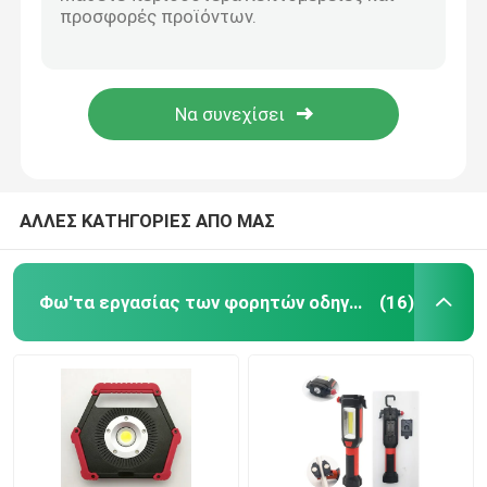
150lm φως εργασίας των ελαφριών αλουμινίου εργασίας ΣΠΑΔΊΚΩΝ των οδηγήσεων φανών ασφάλειας μεγάλων οδηγήσεων του Larry χωρίς μαγνήτη τηλεσκοπίων
14x11x3cm Ηλιακή ενέργεια Αδιάβροχα εξωτερικά φώτα IP65 Ηλιακό αισθητήρα Φως PC+ABS 4pcs LED 4W 5V 300ma
Φως εργασίας των επανακαταλογηστέων οδηγήσεων
IP44 λαμπτήρας τοίχων των ελαφριών 70SMD των ηλιακών τροφοδοτημένος οδηγήσεων υψηλής δύναμης ηλιακών κήπων φω'των καυτών αδιάβροχων υπαίθριων πολυ οδηγήσεων γωνίας
1.5W 3.7V των ηλιακών τροφοδοτημένος οδηγήσεων των ελαφριών οδηγήσεων ηλιακού πλαισίου κήπων φω'των των οδηγήσεων ηλιακός ενσωματωμένος αισθητήρας κινήσεων λαμπτήρων υπαίθριος
Φως εργασίας των φορητών οδηγήσεων
30LED ABS 2000mah 18650 μπαταρία 14x11x21cm προβολέων αισθητήρων των ηλιακών τροφοδοτημένα οδηγήσεων ελαφριά ηλιακά λίθιου
Φως των ηλιακών τροφοδοτημένο οδηγήσεων
ΑΛΛΕΣ ΚΑΤΗΓΟΡΙΕΣ ΑΠΟ ΜΑΣ
Φως εργασίας LED COB
Φω'τα εργασίας των φορητών οδηγήσεων
(16)
2 σε 1 φανάρι στρατοπέδευσης των οδηγήσεων
Φως αισθητήρων γραφείου
οδηγημένος φακός