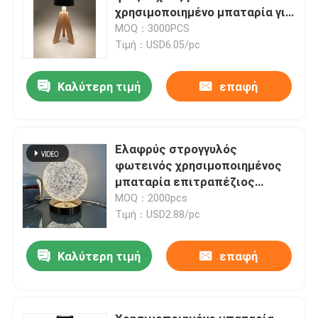
χρησιμοποιημένο μπαταρία για
το βρεφικό σταθμό 200lm
MOQ：3000PCS
Τιμή：USD6.05/pc
Καλύτερη τιμή
επαφή
Ελαφρύς στρογγυλός
φωτεινός χρησιμοποιημένος
μπαταρία επιτραπέζιος
λαμπτήρας για το βρεφικό
MOQ：2000pcs
σταθμό
Τιμή：USD2.88/pc
Καλύτερη τιμή
επαφή