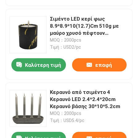
Σιμέντο LED κερί φως
8.9*8.9*10(12.7)Cm 510g με
μαύρο χρυσό πέφτουν
ζωγραφική
MOQ：2000pcs
Τιμή：USD2/pc
Καλύτερη τιμή
επαφή
Κεραυνό από τσιμέντο 4
Σπίτι
Κεραυνό LED 2.4*2.4*20cm
Κεραυνό βάσης 30*10*5.2cm
MOQ：2000pcs
Προϊόντα
Τιμή：USD5.4/pc
Βίντεο