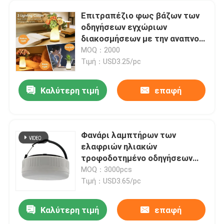
Επιτραπέζιο φως βάζων των
οδηγήσεων εγχώριων
διακοσμήσεων με την αναπνοή
του ελαφριού καλού δώρου για
MOQ：2000
τα παιδιά
Τιμή：USD3.25/pc
Καλύτερη τιμή
επαφή
Φανάρι λαμπτήρων των
ελαφριών ηλιακών
τροφοδοτημένο οδηγήσεων
των πλαστικών ηλιακών
MOQ：3000pcs
τροφοδοτημένο οδηγήσεων
Τιμή：USD3.65/pc
ABS PP επανακαταλογηστέο
ηλιακό με τον τηλεχειρισμό
Καλύτερη τιμή
επαφή