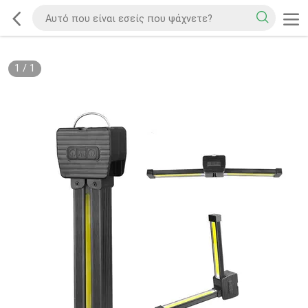
1
/
1