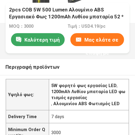
2pcs COB 5W 500 Lumen Αλουμίνιο ABS
Εργασιακό Φως 1200mAh Λυθίου μπαταρία 52 *
31 * 180mm
MOQ：3000
Τιμή：USD4.19/pc
Καλύτερη τιμή
Μας ελάτε σε
επαφή με
Περιγραφή προϊόντων
5W φορητό φως εργασίας LED
,
1200mAh Λυθίου μπαταρία LED φω
Υψηλό φως:
τισμός εργασίας
,
Αλουμινίου ABS Φωτισμός LED
Delivery Time
7 days
Minimum Order Q
3000