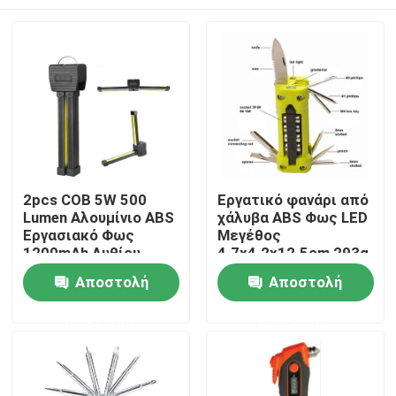
2pcs COB 5W 500
Εργατικό φανάρι από
Lumen Αλουμίνιο ABS
χάλυβα ABS Φως LED
Εργασιακό Φως
Μεγέθος
1200mAh Λυθίου
4.7x4.2x12.5cm 293g
μπαταρία 52 * 31 *
2AA (ΔΕ
Σπίτι
Αποστολή
Αποστολή
180mm
Συμπεριλαμβάνεται)
ερώτησης
ερώτησης
Προϊόντα
Βίντεο