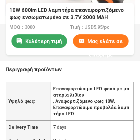
10W 600lm LED λαμπτήρα επαναφορτιζόμενο
φως ενσωματωμένο σε 3.7V 2000 MAH
μπαταρία λιθίου
MOQ：3000
Τιμή：USD5.95/pc
Καλύτερη τιμή
Μας ελάτε σε
επαφή με
Περιγραφή προϊόντων
Επαναφορτώσιμο LED φακό με μπ
αταρία λιθίου
Υψηλό φως:
,
Αναφορτιζόμενο φως 10W
,
Επαναφορτώσιμο προβολέα λαμπ
τήρα LED
Delivery Time
7 days