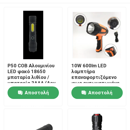
P50 COB Αλουμινίου
10W 600lm LED
LED φακό 18650
λαμπτήρα
μπαταρία λιθίου /
επαναφορτιζόμενο
μπαταρία 3AAA (Δεν
φως ενσωματωμένο
περιλαμβάνεται)
σε 3.7V 2000 MAH
Σπίτι
Αποστολή
Αποστολή
μπαταρία λιθίου
ερώτησης
ερώτησης
Προϊόντα
Βίντεο