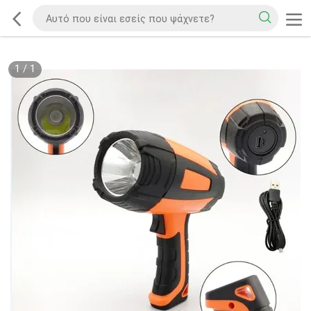
1
/
1