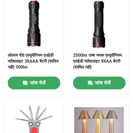
ओसरम पी8 एल्यूमीनियम एलईडी
2500lm उच्च चमक एल्यूमीनियम
फ्लैशलाइट 3XAAA बैटरी (शामिल
एलईडी फ्लैशलाइट 9XAA बैटरी
नहीं) 500lm
(शामिल नहीं)
जांच भेजें
जांच भेजें
घर
उत्पादों
वीडियो