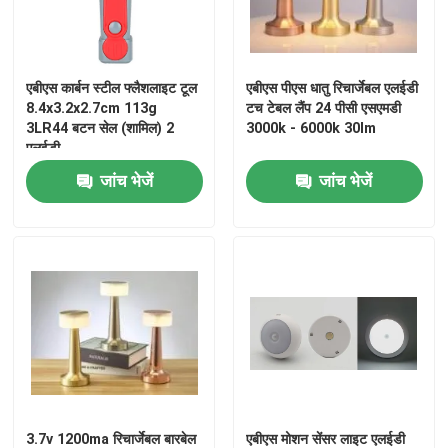
वीआर शो
एबीएस कार्बन स्टील फ्लैशलाइट टूल
एबीएस पीएस धातु रिचार्जेबल एलईडी
8.4x3.2x2.7cm 113g
टच टेबल लैंप 24 पीसी एसएमडी
हमारे बारे में
3LR44 बटन सेल (शामिल) 2
3000k - 6000k 30lm
एलईडी
जांच भेजें
जांच भेजें
कारखाना भ्रमण
गुणवत्ता नियंत्रण
संपर्क करें
एक उद्धरण का अनुरोध करें
पोर्टेबल एलईडी वर्क लाइट्स
3.7v 1200ma रिचार्जेबल बारबेल
एबीएस मोशन सेंसर लाइट एलईडी