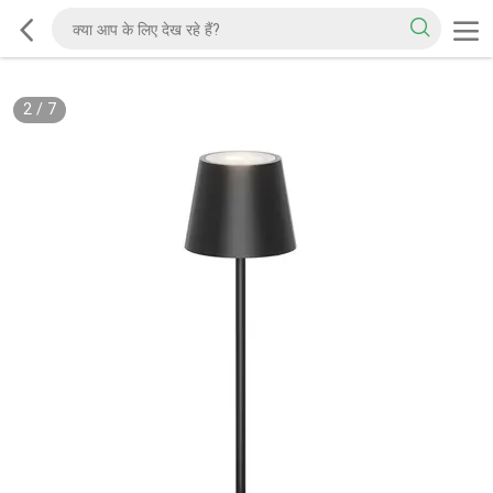
2
/
7