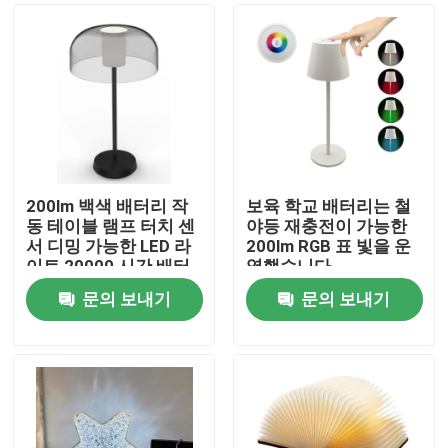
200lm 백색 배터리 작
보육 학교 배터리는 철
동 테이블 램프 터치 센
야등 재충전이 가능한
서 디밍 가능한 LED 라
200lm RGB 표 빛을 운
이트 20000 시간 배터
영했습니다
리 수명
문의 보내기
문의 보내기
집
제품
화면