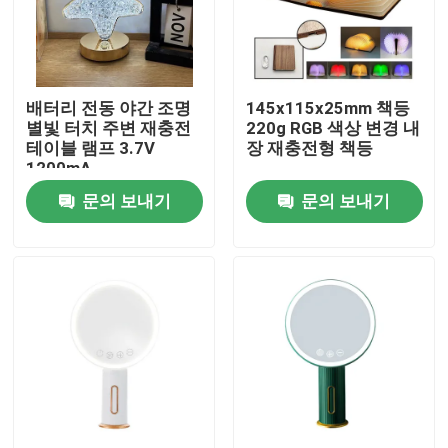
VR 전시회
배터리 전동 야간 조명
145x115x25mm 책등
우리에 대하여
별빛 터치 주변 재충전
220g RGB 색상 변경 내
테이블 램프 3.7V
장 재충전형 책등
1200mA
공장 여행
문의 보내기
문의 보내기
품질 관리
연락주세요
인용문을 요구하세요
가지고 다닐 수 있는 주도하는 작업등