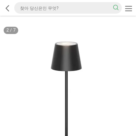
2
/
7