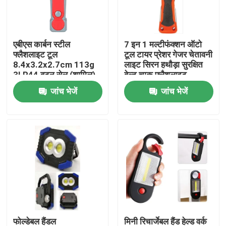
वीआर शो
एबीएस कार्बन स्टील
7 इन 1 मल्टीफंक्शन ऑटो
फ्लैशलाइट टूल
टूल टायर प्रेशर गेजर चेतावनी
हमारे बारे में
8.4x3.2x2.7cm 113g
लाइट सिरन हथौड़ा सुरक्षित
3LR44 बटन सेल (शामिल)
बेल्ट चाकू फ्लैशलाइट
2 एलईडी
स्क्रूड्राइवर
जांच भेजें
जांच भेजें
कारखाना भ्रमण
गुणवत्ता नियंत्रण
संपर्क करें
एक उद्धरण का अनुरोध करें
पोर्टेबल एलईडी वर्क लाइट्स
फोल्डेबल हैंडल
मिनी रिचार्जेबल हैंड हेल्ड वर्क