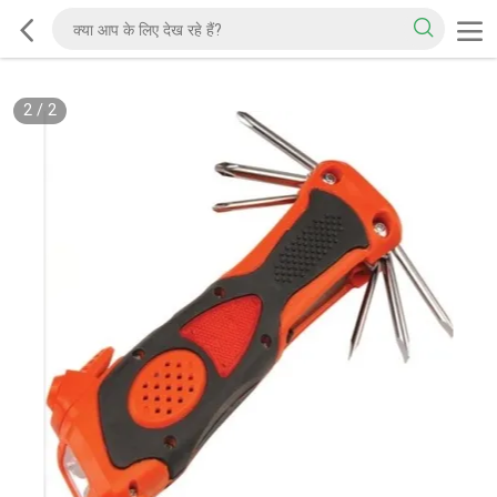
2
/
2