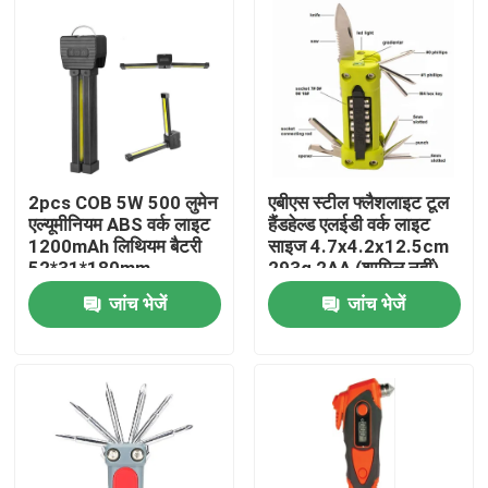
2pcs COB 5W 500 लुमेन
एबीएस स्टील फ्लैशलाइट टूल
एल्यूमीनियम ABS वर्क लाइट
हैंडहेल्ड एलईडी वर्क लाइट
1200mAh लिथियम बैटरी
साइज 4.7x4.2x12.5cm
52*31*180mm
293g 2AA (शामिल नहीं)
जांच भेजें
जांच भेजें
घर
उत्पादों
वीडियो