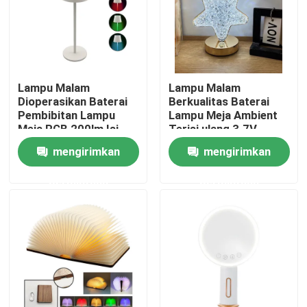
Pertunjukan VR
Tentang kami
Lampu Malam
Lampu Malam
Dioperasikan Baterai
Berkualitas Baterai
Pembibitan Lampu
Lampu Meja Ambient
Tur Pabrik
Meja RGB 200lm Isi
Terisi ulang 3.7V
Ulang
1200mA
mengirimkan
mengirimkan
Kontrol kualitas
permintaan
permintaan
Hubungi kami
Permintaan Penawaran
Lampu Kerja LED Portabel