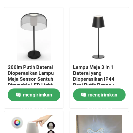
200lm Putih Baterai
Lampu Meja 3 In 1
Dioperasikan Lampu
Baterai yang
Meja Sensor Sentuh
Dioperasikan IP44
Dimmable LED Light
Besi Putih Panas +
20000 Jam Baterai
ABS 150lm
Rumah
mengirimkan
mengirimkan
permintaan
permintaan
Produk
Video