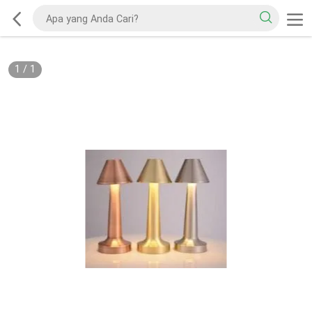
1
/
1