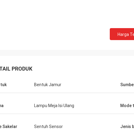
Harga Te
TAIL PRODUK
tuk
Bentuk Jamur
Sumbe
ma
Lampu Meja Isi Ulang
Mode 
Temukan Gerbang
te telah menjadi perusahaan yang
iasa untuk bekerja sama dan Anda
e Sakelar
Sentuh Sensor
Jenis 
sangat dihargai. Anda telah