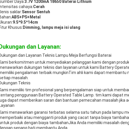
Sumber Daya:
3.7V 1200mA 18650 Baterai Lithium
Intensitas cahaya:
Cerah
Jenis saklar:
Sensor Sentuh
Bahan:
ABS+PS+Metal
Ukuran:
9.5*9.5*14cm
Fitur Khusus:
Dimming, lampu meja isi ulang
Dukungan dan Layanan:
Dukungan dan Layanan Teknis Lampu Meja Berfungsi Baterai
Kami berkomitmen untuk menyediakan pelanggan kami dengan produk b
menawarkan dukungan teknis dan layanan untuk kami Battery Opera
memiliki pengalaman terbaik mungkinTim ahli kami dapat membantu 
setiap masalah.
Dukungan Teknis
Kami memiliki tim profesional yang berpengalaman siap untuk memba
tentang penggunaan Battery Operated Table Lamp. tim kami dapat me
juga dapat memberikan saran dan bantuan pemecahan masalah jika a
Layanan
Kami menawarkan garansi terbatas selama satu tahun pada lampu mej
memperbaiki atau mengganti produk yang cacat tanpa biaya tambaha
untuk produk dengan biaya tambahanJika Anda memiliki masalah denga
dengan senang hati membantu Anda.