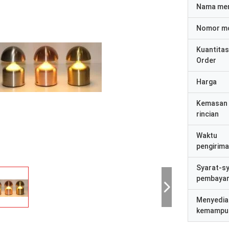
Nama me
Nomor m
Kuantitas
Order
Harga
Kemasan
rincian
Waktu
pengirim
Syarat-s
pembaya
Menyedia
kemampu