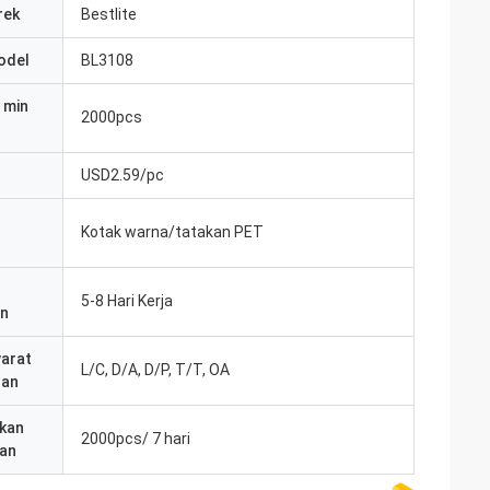
rek
Bestlite
odel
BL3108
 min
2000pcs
USD2.59/pc
Kotak warna/tatakan PET
5-8 Hari Kerja
an
yarat
L/C, D/A, D/P, T/T, OA
ran
kan
2000pcs/ 7 hari
an