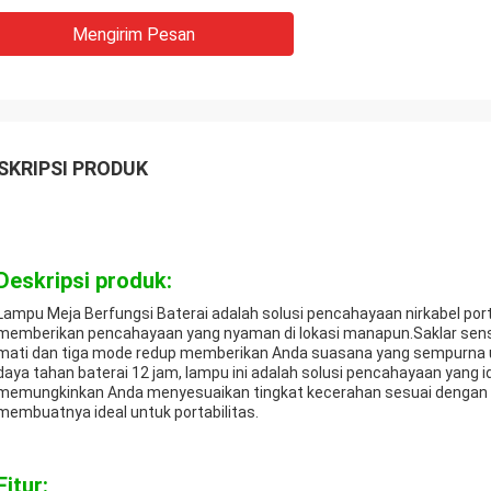
Mengirim Pesan
SKRIPSI PRODUK
Deskripsi produk:
Lampu Meja Berfungsi Baterai adalah solusi pencahayaan nirkabel po
memberikan pencahayaan yang nyaman di lokasi manapun.Saklar se
mati dan tiga mode redup memberikan Anda suasana yang sempurna u
daya tahan baterai 12 jam, lampu ini adalah solusi pencahayaan yang i
memungkinkan Anda menyesuaikan tingkat kecerahan sesuai dengan k
membuatnya ideal untuk portabilitas.
Fitur: