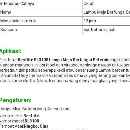
Intensitas Cahaya
Cerah
Nama
Lampu Meja Berfungsi Ba
Masa pakai baterai
12 jam
Suasana
Kontrol jarak jauh
Aplikasi:
Peraturan
Bestlite BL3108 Lampu Meja Berfungsi Baterai
sangat coc
ruangan manapun. ini portabel dan nirkabel, sehingga mudah untuk be
berbeda, tidak peduli seberapa kecil atau besar ruang.Lampu berbentu
Lithium Battery, memastikan intensitas cahaya yang terang bahkan ke
atau volume ekstra. Nikmati suasana yang menyenangkan yang dicipta
Pengaturan:
Lampu Meja Baterai yang Disesuaikan
Nama merek:
Bestlite
Nomor model:
BL3108
Tempat Asal:
Ningbo, Cina