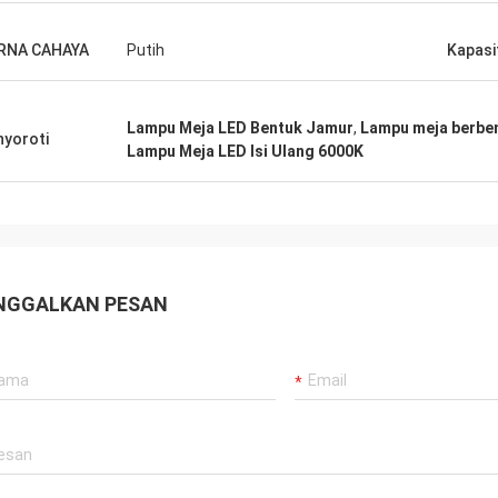
t pekerjaan saya jauh lebih
karena profesionalisme,
RNA CAHAYA
Putih
Kapasi
ahuan, dan kemauan Anda untuk
a sama dalam berbagai macam
. Saya akan selalu menghargai
Lampu Meja LED Bentuk Jamur
,
Lampu meja berben
yoroti
abatan Anda dan bertahun-tahun
Lampu Meja LED Isi Ulang 6000K
elah bekerja bersama.
NGGALKAN PESAN