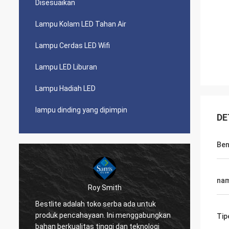
Disesuaikan
Lampu Kolam LED Tahan Air
Lampu Cerdas LED Wifi
Lampu LED Liburan
Lampu Hadiah LED
lampu dinding yang dipimpin
DE
Ben
na
Roy Smith
Bestlite adalah toko serba ada untuk
Bestli
produk pencahayaan. Ini menggabungkan
luar b
Tip
bahan berkualitas tinggi dan teknologi
semua 