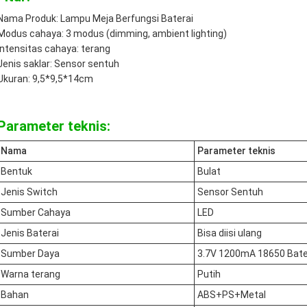
Nama Produk: Lampu Meja Berfungsi Baterai
Modus cahaya: 3 modus (dimming, ambient lighting)
Intensitas cahaya: terang
Jenis saklar: Sensor sentuh
Ukuran: 9,5*9,5*14cm
Parameter teknis:
Nama
Parameter teknis
Bentuk
Bulat
Jenis Switch
Sensor Sentuh
Sumber Cahaya
LED
Jenis Baterai
Bisa diisi ulang
Sumber Daya
3.7V 1200mA 18650 Bater
Warna terang
Putih
Bahan
ABS+PS+Metal