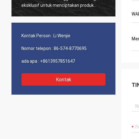
eksklusif untuk menciptakan produk
membua
cahaya paling terang di pasar. Bestlite
mudah 
WA
adalah pemasok nomor satu kami dan
penget
mitra terpercaya untuk waktu yang lama.
bekerj
Kami memiliki sejumlah proyek yang
proyek
Kontak Person :
Li Wenjie
Men
sedang kami kerjakan. Saya yakin kami
persah
akan terus sukses di masa depan!
kita t
Nomor telepon :
86-574-8770695
ada apa :
+8613957851647
Kontak
TI