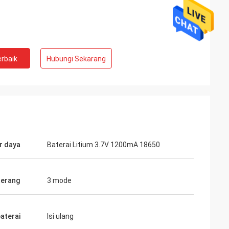
rbaik
Hubungi Sekarang
r daya
Baterai Litium 3.7V 1200mA 18650
terang
3 mode
baterai
Isi ulang