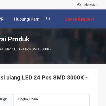
Indonesian
VR
Hubungi Kami
Quote Request
ai Produk
Suatu
描
isi Ulang LED 24 Pcs SMD 3000K -
述
isi ulang LED 24 Pcs SMD 3000K -
rigin
Ningbo, China