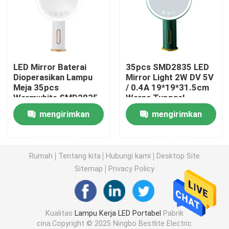
Lampu Kerja LED yang dapat diisi ulang
Lampu Kerja LED Genggam
LED Mirror Baterai
35pcs SMD2835 LED
Dioperasikan Lampu
Mirror Light 2W DV 5V
Meja 35pcs
/ 0.4A 19*19*31.5cm
Lampu LED Tenaga Surya
Warmwhite SMD2835
Warna Tunggal
LED + 35pcs Cool
mengirimkan
mengirimkan
White 2W DV 5V/0.4A
Lampu Kerja COB LED
permintaan
permintaan
Lentera Berkemah LED 2 In 1
Rumah
Tentang kita
Hubungi kami
Desktop Site
Sitemap
Privacy Policy
Lampu Sensor Kabinet
Kualitas
Lampu Kerja LED Portabel
Pabrik
Senter LED
cina.Copyright © 2025 Ningbo Bestlite Electric