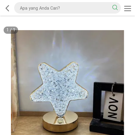
1
/
1