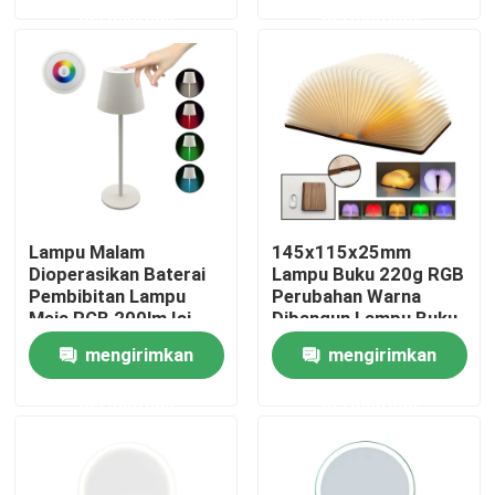
permintaan
permintaan
Pertunjukan VR
Tentang kami
Tur Pabrik
Lampu Malam
145x115x25mm
Kontrol kualitas
Dioperasikan Baterai
Lampu Buku 220g RGB
Pembibitan Lampu
Perubahan Warna
Meja RGB 200lm Isi
Dibangun Lampu Buku
Ulang
Isi Ulang
Hubungi kami
mengirimkan
mengirimkan
permintaan
permintaan
Permintaan Penawaran
Lampu Kerja LED Portabel