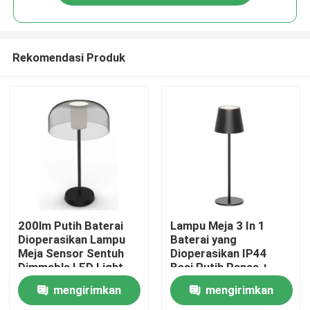
Rekomendasi Produk
Rumah
200lm Putih Baterai
Lampu Meja 3 In 1
Dioperasikan Lampu
Baterai yang
Meja Sensor Sentuh
Dioperasikan IP44
Produk
Dimmable LED Light
Besi Putih Panas +
20000 Jam Baterai
ABS 150lm
mengirimkan
mengirimkan
Video