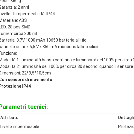
Peso: 360 g
Garanzia: 2 anni
Livello di impermeabilità: IP44
Materiale: ABS
LED: 28 pcs SMD
Lumen: circa 300 ml
Batteria: 3.7V 1800 mAh 18650 batteria al litio
pannello solare: 5,5 V / 350 mA monocristallino silicio
Funzione:
Modalità 1: luminosità bassa continua e luminosità del 100% per circa 
Modalità 2: luminosità del 100% per circa 30 secondi quando il sensore 
Dimensioni: 22*9,5*10,5cm
Con sensore di movimento
Protezione IP44
Parametri tecnici:
Attributo
Dettagli
Livello impermeabile
Protezi