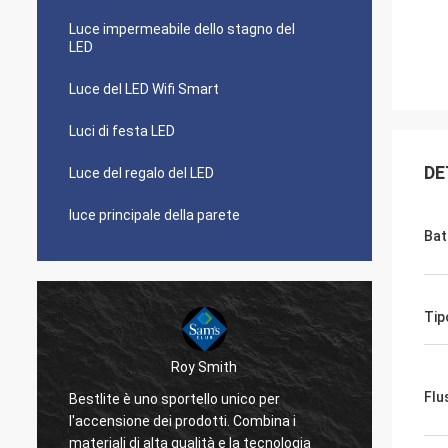
Luce impermeabile dello stagno del
LED
Luce del LED Wifi Smart
Luci di festa LED
DE
Luce del regalo del LED
luce principale della parete
Bat
Tip
Roy Smith
Flu
a
Bestlite è uno sportello unico per
Bestli
l'accensione dei prodotti. Combina i
lavora
materiali di alta qualità e la tecnologia
apprez