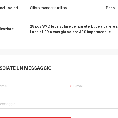
iù facile a causa della vostre
nelli solari
Silicio monocristallino
Peso
sionalità, conoscenza e volontà
are su una tal ampia varietà di
ti. Farò tesoro sempre la vostra
28 pcs SMD luce solare per parete
,
Luce a parete a
a e le molte, molti anni che
denziare
Luce a LED a energia solare ABS impermeabile
o lavorato insieme.
SCIATE UN MESSAGGIO