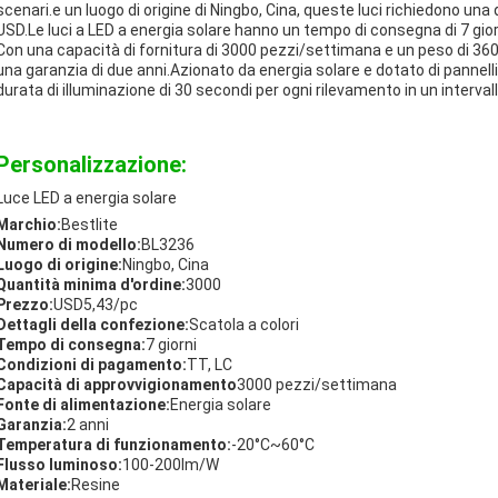
scenari.e un luogo di origine di Ningbo, Cina, queste luci richiedono una
USD.Le luci a LED a energia solare hanno un tempo di consegna di 7 gior
Con una capacità di fornitura di 3000 pezzi/settimana e un peso di 360 
una garanzia di due anni.Azionato da energia solare e dotato di pannelli so
durata di illuminazione di 30 secondi per ogni rilevamento in un interva
Personalizzazione:
Luce LED a energia solare
Marchio:
Bestlite
Numero di modello:
BL3236
Luogo di origine:
Ningbo, Cina
Quantità minima d'ordine:
3000
Prezzo:
USD5,43/pc
Dettagli della confezione:
Scatola a colori
Tempo di consegna:
7 giorni
Condizioni di pagamento:
TT, LC
Capacità di approvvigionamento
3000 pezzi/settimana
Fonte di alimentazione:
Energia solare
Garanzia:
2 anni
Temperatura di funzionamento:
-20°C~60°C
Flusso luminoso:
100-200lm/W
Materiale:
Resine