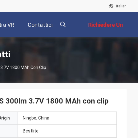
Italian
ra VR
Contattici
Richiedere Un
Preventivo
描
tti
 3.7V 1800 MAh Con Clip
述
BS 300lm 3.7V 1800 MAh con clip
rigin
Ningbo, China
Bestlite