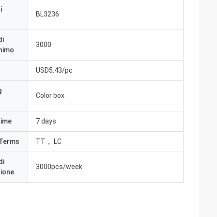
i
BL3236
di
3000
inimo
USD5.43/pc
g
Color box
Time
7 days
Terms
TT， LC
di
3000pcs/week
zione