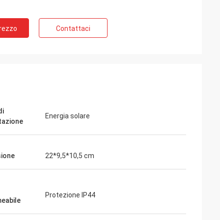
Prezzo
Contattaci
di
Energia solare
tazione
ione
22*9,5*10,5 cm
Protezione IP44
eabile