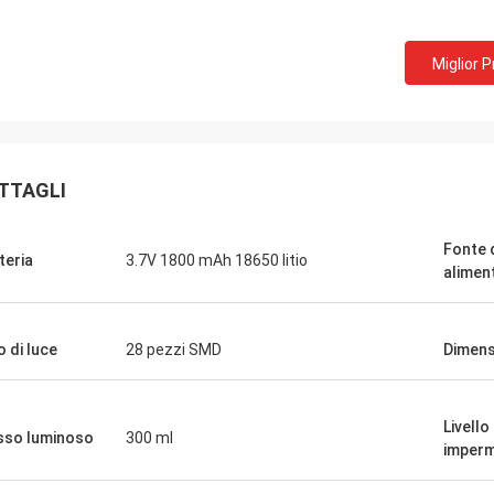
Miglior 
TTAGLI
Fonte 
teria
3.7V 1800 mAh 18650 litio
alimen
o di luce
28 pezzi SMD
Dimens
Portoni di Findy
Livello
sso luminoso
300 ml
te è stato una società fantastica da
imperm
re con ed ognuno di voi molto è
zato. Avete reso il mio lavoro così