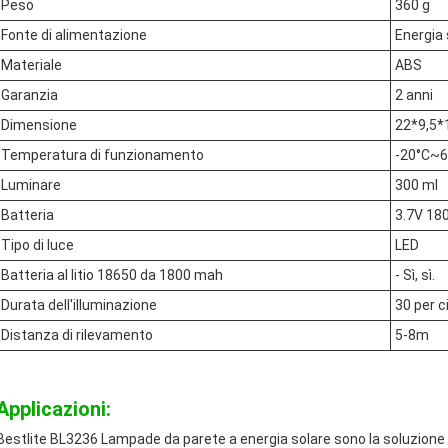
Peso
360 g
Fonte di alimentazione
Energia 
Materiale
ABS
Garanzia
2 anni
Dimensione
22*9,5*
Temperatura di funzionamento
-20°C~6
Luminare
300 ml
Batteria
3.7V 180
Tipo di luce
LED
Batteria al litio 18650 da 1800 mah
- Sì, sì.
Durata dell'illuminazione
30 per 
Distanza di rilevamento
5-8m
Applicazioni:
Bestlite BL3236 Lampade da parete a energia solare sono la soluzione di