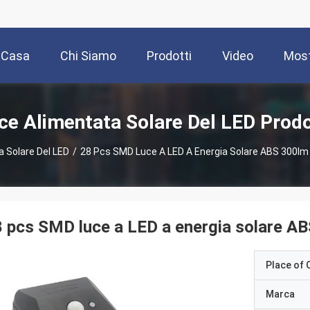
Casa
Chi Siamo
Prodotti
Video
Most
ce Alimentata Solare Del LED Prodo
 Solare Del LED
/
28 Pcs SMD Luce A LED A Energia Solare ABS 300lm
 pcs SMD luce a LED a energia solare A
Place of O
Marca