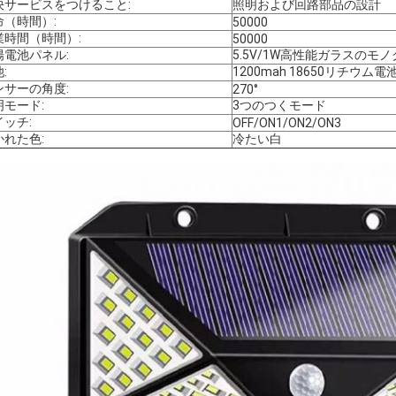
決サービスをつけること:
照明および回路部品の設計
命（時間）:
50000
業時間（時間）:
50000
陽電池パネル:
5.5V/1W高性能ガラスのモ
:
1200mah 18650リチウム電
ンサーの角度:
270°
明モード:
3つのつくモード
イッチ:
OFF/ON1/ON2/ON3
かれた色:
冷たい白