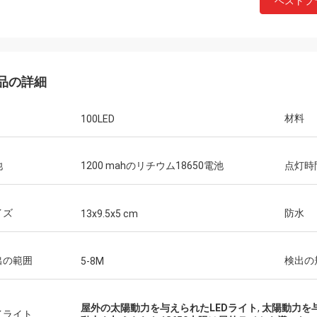
ベストプ
品の詳細
材料
100LED
池
1200 mahのリチウム18650電池
点灯時
イズ
防水
13x9.5x5 cm
Findyのゲート
tliteはと働く素晴らしい会社であり、
出の範囲
検出の
5-8M
の皆は非常に認められる。そのよう
いろプロジェクトで協力する私の仕
なたのプロ精神、知識および自発性
屋外の太陽動力を与えられたLEDライト
,
太陽動力を与
イライト