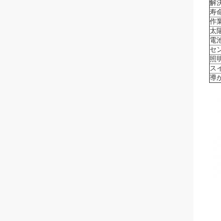
解
寿
作
太
電池
セ
照
ス
導