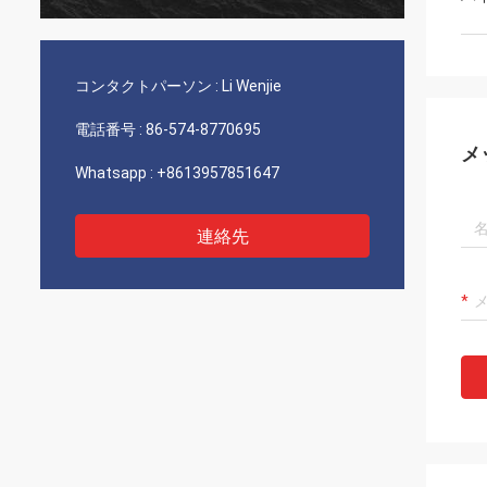
Bestliteは私達の第1製造者および長い時間
のため
の信頼されたパートナーである。私達に私
あなた
達が働かせているいくつかのプロジェクト
た多く
がある。私は確信している私達成功し将来
コンタクトパーソン :
Li Wenjie
続ける!
電話番号 :
86-574-8770695
メ
Whatsapp :
+8613957851647
連絡先