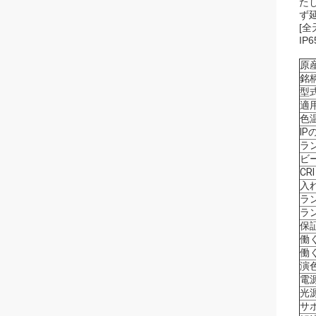
た
ず
[
I
原産
銘柄
型
適用
色温
IP
ラ
ビー
CR
入
ラ
ラ
保
働
働
演
電源
光源
サ