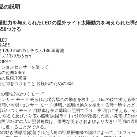
品の説明
陽動力を与えられたLEDの屋外ライト太陽動力を与えられた導かれた
650つける
LED
:ABS
:1200 mahのリチウム18650電池
ズ:13x9.5x5 cm
:IP44
ーションセンサーを使って:
の範囲:5-8m
の規模:100度
続期間をつけること:各検出のための30s
3つの理性的なつくモード]
. センサー モード:去られた場合場合の動きを検出し、15sの後で消える
薄暗い照明+センサー モード:薄暗い照明は動きを検出する時一晩中と
. 薄暗いつくモード:自動車は夜に薄暗い照明で回り、夜明けに消える。
より明るく及びより広い照明]太陽ライトは100が改善した高い発電LED
の照明270°の広い照射角度は、優秀な明るさおよびより大きい照明の適
トに達することができる。
PIRの動き誘導器]改善された広角の行動探知機の頭部によって、15フィ