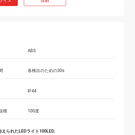
ライス
接触
ABS
間
各検出のための30s
IP44
規模
100度
えられたLEDライト100LED
,