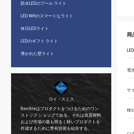
防水LEDのプール ライト
LED Wifiのスマートなライト
休日LEDライト
商
LEDのギフト ライト
LED
導かれた壁ライト
電
サ
ロイ・スミス
Bestliteはプロダクトをつけるためのワン
Bes
検
ストップ ショップである。それは良質材料
あなた
および市場の最も明るく軽いプロダクトを
ないろ
作成するために専有技術を結合する。
事をあ
ハ