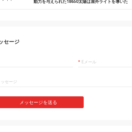
にそれほどもっと簡単にした。私は
動力を与えられた18650太陽は屋外ライトを導いた
の友情および多数を、私達が協力し
の年常に秘蔵する。
ッセージ
メッセージを送る