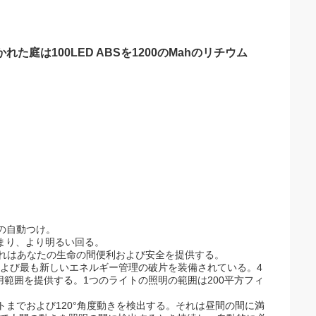
庭は100LED ABSを1200のMahのリチウム
夜の自動つけ。
どまり、より明るい回る。
それはあなたの生命の間便利および安全を提供する。
sおよび最も新しいエネルギー管理の破片を装備されている。4
用範囲を提供する。1つのライトの照明の範囲は200平方フィ
ートまでおよび120°角度動きを検出する。それは昼間の間に満