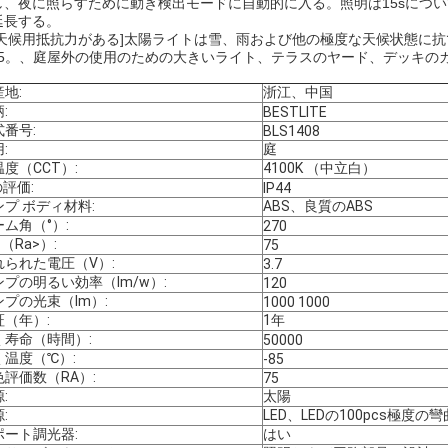
し、夜に照らすために動き検出モードに自動的に入る。照明は15sにつ
延長する。
全天候用抵抗力がある]太陽ライトは雪、雨および他の極度な天候状態に抗
P65。、庭屋外の使用のための大きいライト、テラスのヤード、デッキの
地:
浙江、中国
:
BESTLITE
式番号:
BLS1408
:
庭
度（CCT）:
4100K （中立白）
の評価:
IP44
ンプ ボディ材料:
ABS、良質のABS
ム角（°）:
270
I （Ra>）:
75
れられた電圧（V）:
3.7
ンプの明るい効率（lm/w）:
120
ンプの光束（lm）:
1000 1000
証（年）:
1年
く寿命（時間）:
50000
く温度（℃）:
-85
色評価数（RA）:
75
:
太陽
:
LED、LEDの100pcs極度の彎
ポート調光器:
はい