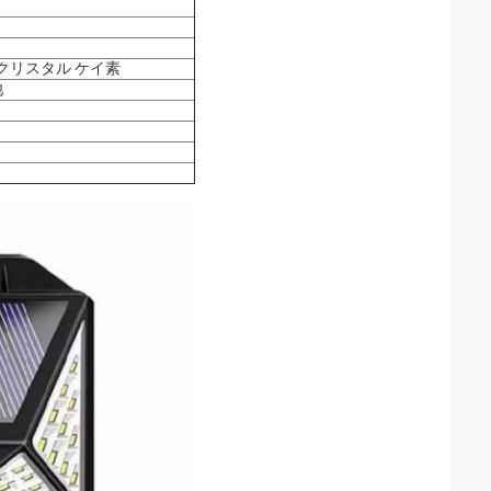
ノクリスタル ケイ素
池