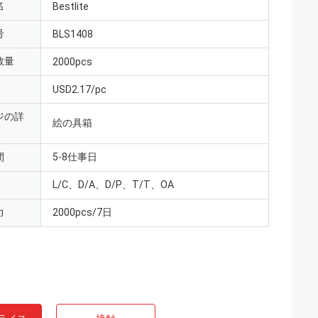
名
Bestlite
号
BLS1408
数量
2000pcs
USD2.17/pc
ジの詳
絵の具箱
間
5-8仕事日
L/C、D/A、D/P、T/T、OA
力
2000pcs/7日