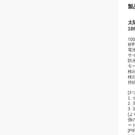
製
太
18
100
材料
電池
サイ
防水
モ
検出
検出
持
[
1
2. 
3
[
側
ー
[