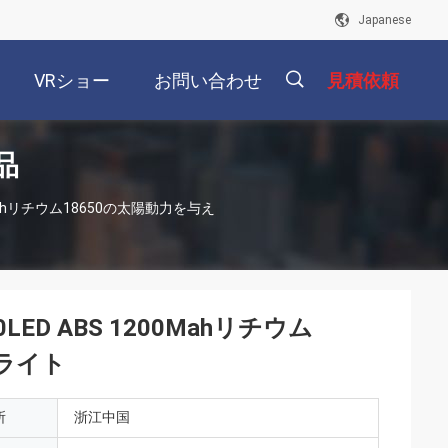
Japanese
VRショー
お問い合わせ
見積依頼
品
描
Mahリチウム18650の太陽動力を与え
述
D ABS 1200Mahリチウム
ライト
所
浙江中国