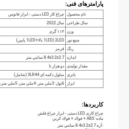
پارامترهای فنی:
نام محصول
چراغ کار LED دستی - ابزار فانوس
سال طراحی
سال 2022
وزن
۱۱۳ گرم
منبع نور
2LED (1LED بالا+1LED پایین)
رنگ
قرمز
اندازه
8.4x3.2x2.7 سانتي متر
مقدار تولیدی
دو هزار تا
باتری
سلول دکمه ای 3LR44 (شامل)
ابزار
6تول: 3ملي متر، 4ملي متر، 5ملي متر، 0ملي متر، 1ملي متر و 2ملي متر
کاربردها:
چراغ کاری LED دستی - ابزار چراغ فلش
ماده: ABS + فولاد + فولاد کربن
-آره.8.4x3.2x2.7 سانتي متر