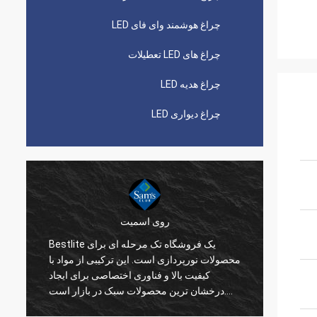
چراغ هوشمند وای فای LED
چراغ های LED تعطیلات
چراغ هدیه LED
چراغ دیواری LED
روی اسمیت
 یک شرکت فوق العاده برای همکاری
Bestlite یک فروشگاه تک مرحله ای برای
انی می
محصولات نورپردازی است. این ترکیبی از مواد با
و تمایل
کیفیت بالا و فناوری اختصاصی برای ایجاد
ی بسیار
درخشان ترین محصولات سبک در بازار است.
اید. من
Bestlite تامین کننده شماره یک ما و یک شریک