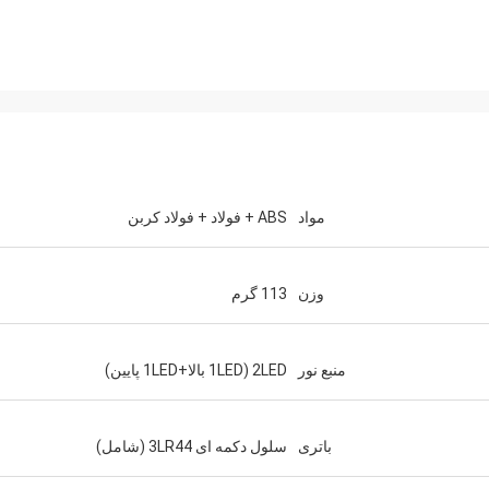
مواد
ABS + فولاد + فولاد کربن
وزن
113 گرم
فاندی گیتس
منبع نور
2LED (1LED بالا+1LED پایین)
Bestlite
بوده است و از همه شما بسیار قدرد
شود. شما به دلیل حرفه ای بودن، دانش 
باتری
سلول دکمه ای 3LR44 (شامل)
خود برای همکاری در چنین پروژه ها
متنوعی کار من را بسیار آسان کرده 