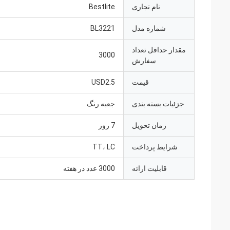
نام تجاری
Bestlite
شماره مدل
BL3221
مقدار حداقل تعداد
3000
سفارش
قیمت
USD2.5
جزئیات بسته بندی
جعبه رنگ
زمان تحویل
7 روز
شرایط پرداخت
TT، LC
قابلیت ارائه
3000 عدد در هفته