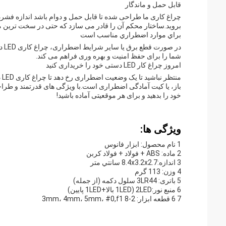
قابل حمل و ماندگار
چراغ کاری ما طراحی شده تا قابل حمل و دوام باشد اندازه فشرده
بروید.ساختار محکم آن را قادر می سازد که حتی در سخت ترین م
براي موارد اضطراري مناسب است
شما را برای حفظ امنیت و بهره وری فراهم می کند.
امروز چراغ کار LED دستی خود را خریداری کنید
من
باز، یا کیت آمادگی اضطراری است.با ویژگی های قدرتمند و طرا
خود را بدهید و برای هر موقعیتی آماده باشید!
ویژگی ها:
1 نام محصول: ابزار فانوس
2 ماده: ABS + فولاد + فولاد کربن
3 اندازه:8.4x3.2x2.7 سانتي متر
4 وزن: 113 گرم
5 باتری: 3LR44 سلول دکمه (از جمله)
6 منبع نور:2LED (1LED بالا+1LED پایین)
7 6 قطعه ابزار: 3mm، 4mm، 5mm، #0,f1 8-2