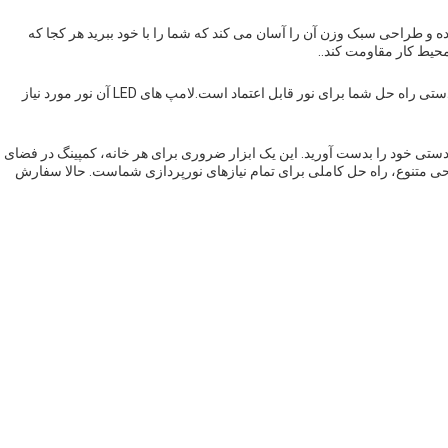
 و طراحی سبک وزن آن را آسان می کند که شما را با خود ببرید هر کجا که
حیط کار مقاومت کند..
در صورت قطع برق یا سایر شرایط اضطراری، چراغ کاری LED دستی راه حل شما برای نور قابل اعتماد است.لامپ های LED آن نور مورد نیاز
تظر نباشید تا یک وضعیت اضطراری رخ دهد تا چراغ کاری LED دستی خود را بدست آورید. این یک ابزار ضروری برای هر خانه، کمپینگ در فضای
حی متنوع، راه حل کاملی برای تمام نیازهای نورپردازی شماست. حالا سفارش