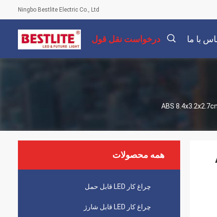
Ningbo Bestlite Electric Co., Ltd
اس با ما
درخواست نقل قول
描
述
همه محصولات
چراغ کار LED قابل حمل
چراغ کار LED قابل شارژ