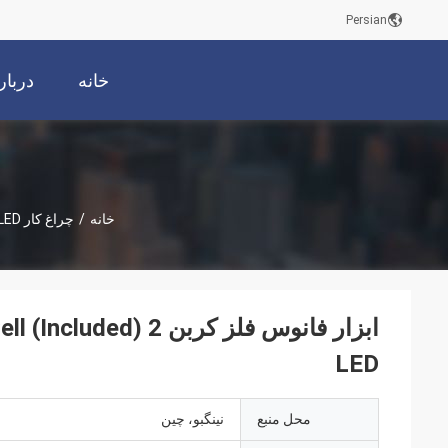
Persian
خانه
دربار
خانه
/
چراغ کار LED دستی
ابزار فانوس فلز کربن
LED
محل منبع
نینگبو، چین