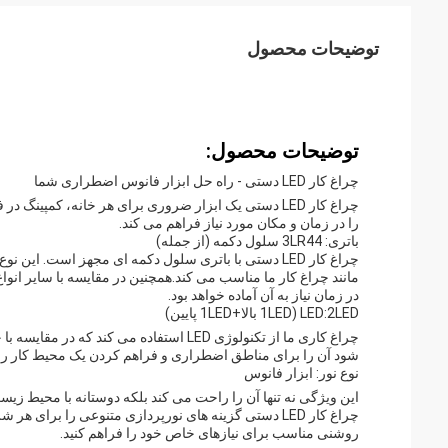
توضیحات محصول
توضیحات محصول:
چراغ کار LED دستی - راه حل ابزار فانوس اضطراری شما
چراغ کار LED دستی یک ابزار ضروری برای هر خانه، کم
را در زمان و مکان مورد نیاز فراهم می کند.
باتری: 3LR44 سلول دکمه (از جمله)
چراغ کار LED دستی با باتری سلول دکمه ای مجهز است. ای
مانند چراغ کار ما مناسب می کند.همچنین در مقایسه با سایر انو
در زمان نیاز به آن آماده خواهد بود.
LED:2LED (1LED بالا+1LED پایین)
چراغ کاری ما از تکنولوژی LED استفاده می
شود آن را برای مناطق اضطراری و فراهم کردن یک محیط کار رو
نوع نور: ابزار فانوس
این ویژگی نه تنها آن را راحت می کند بلکه دوستانه با محیط زی
چراغ کار LED دستی گزینه های نورپردازی متنوعی را برای 
روشنی مناسب برای نیازهای خاص خود را فراهم کنید.