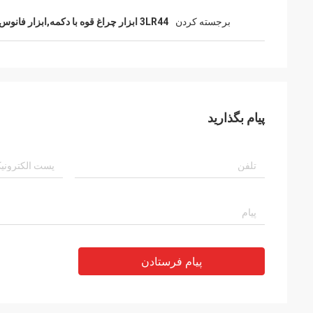
برجسته کردن
3LR44 ابزار چراغ قوه با دکمه,ابزار فانوس فولادی ABS
پیام بگذارید
پیام فرستادن