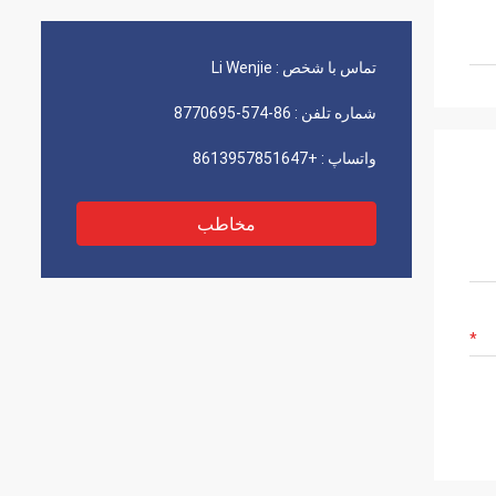
 زیادی
قابل اعتماد طولانی مدت است. ما تعدادی پروژه
داریم که روی آنها کار می کنیم. من مطمئن
هستم که در آینده نیز موفق خواهیم بود!
تماس با شخص :
Li Wenjie
شماره تلفن :
86-574-8770695
واتساپ :
+8613957851647
مخاطب