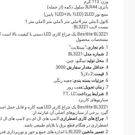
وزن: 113 گرم
باتری: 3LR44 سلول دکمه (از جمله)
منبع نور:2LED (1LED بالا+1LED پایین)
6تول 3ملي متر 4ملي متر 5ملي متر 0ملي متر 1
بیست لایت BL3221
Bestlite BL3221 یک چراغ کاری LED دستی با کیفیت بالا است که برای شرایط اضطراری مناسب است.چین.
مشخصات محصول
نام تجاری:
"بستلايت"
شماره مدل:
BL3221
محل تولید:
نینگبو، چین
حداقل مقدار سفارش:
3000
قیمت:
2 دلار5
جزئیات بسته بندی:
جعبه رنگی
زمان تحویل:
هفت روز
شرایط پرداخت:
TT، LC
سناریوهای کاربرد
Bestlite BL3221 یک چراغ کاری ED
گیرد. برخی از سناریوهای اصلی آن عبارتند از:
چراغ های کاری اضطراری:
اضطراری در هنگام قطع برق یا بلایای طبیعی باشد.
تعمیر ماشین:
BL320 با اندازه های جمع و جور و نورپردازی