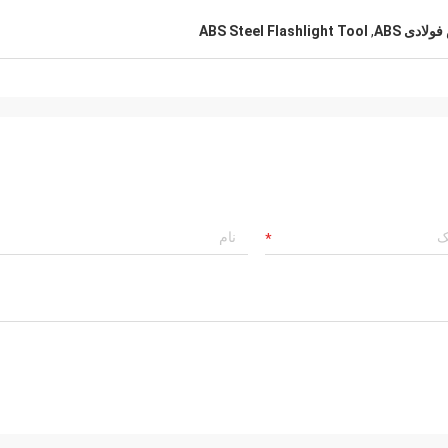
همیشه برای دوستی شما و سالهای بسیار
که با هم کار کرده ایم ارزش قائل هستم.
ABS Steel Flashlight Tool
,