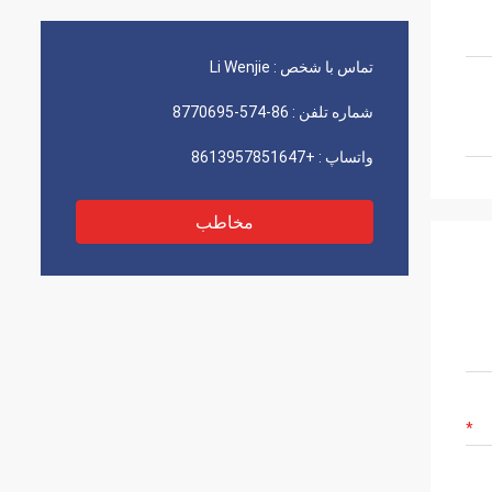
 زیادی
قابل اعتماد طولانی مدت است. ما تعدادی پروژه
داریم که روی آنها کار می کنیم. من مطمئن
هستم که در آینده نیز موفق خواهیم بود!
تماس با شخص :
Li Wenjie
شماره تلفن :
86-574-8770695
واتساپ :
+8613957851647
مخاطب