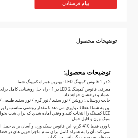
پیام فرستادن
توضیحات محصول
توضیحات محصول:
2 در 1 فانوس کمپینگ LED - بهترین همراه کمپینگ شما
معرفی فانوس کمپینگ LED 2 در 1 - راه 
اعتماد و درخشان خواهد داد.
حالت روشنایی: روشن / نور سفید / نور گرم / نور سفید طبیعی / بلاش SOS / 
این به شما انعطاف پذیری می دهد تا مقدار روشنی مناسب را بر
LED کمپینگ را انتخاب کنید.و وقتي آماده شدي که براي شب بخوابي، فقط به حالت خاموش شدن برای صرفه جویی در عمر باتری تغییر دهید.
سبک وزن و قابل حمل
با وزن فقط 410 گرم، این فانوس سبک وزن و آسان برای
نمی کند، آن را به همراه کامل برای تمام ماجراجویی های در فضا
چیزهای ضروری دیگر باقی می گذارد.