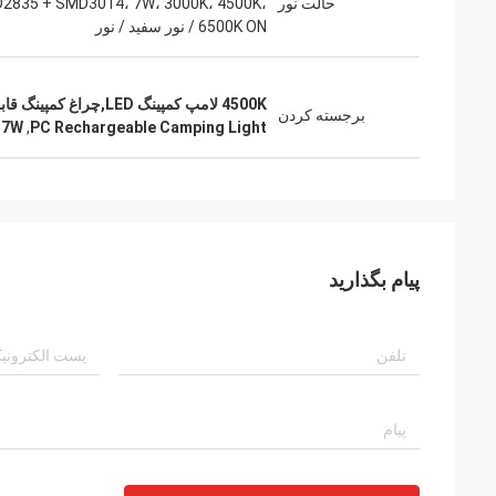
حالت نور
2835 + SMD3014، 7W، 3000K، 4500K،
6500K ON / نور سفید / نور
4500K لامپ کمپینگ LED,چراغ کمپینگ قابل شارژ,چراغ قابل حمل قابل شارژ مجدد کمپینگ 7W
برجسته کردن
 7W
,
PC Rechargeable Camping Light
پیام بگذارید