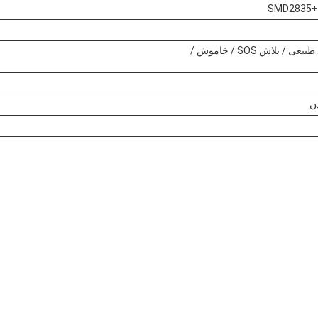
SMD2835+S
لاش SOS / خاموش /