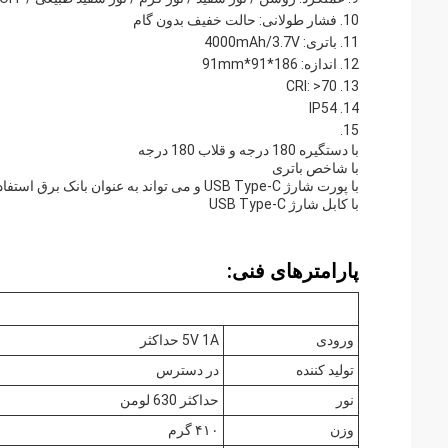
فشار طولانی: حالت خفیف بدون گام
باتری: 4000mAh/3.7V
اندازه: 186*91*91mm
CRI: >70
IP54
با دستگیره 180 درجه و قلاب 180 درجه
با شاخص باتری
با پورت شارژ USB Type-C و می تواند به عنوان بانک برق استفاده شود
با کابل شارژ USB Type-C
پارامترهای فنی:
ورودی
5V 1A حداکثر
تولید کننده
در دسترس
نور
حداکثر 630 لومن
وزن
۴۱۰ گرم