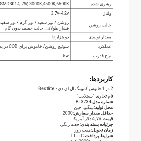
رهبري شده
MD3014, 7W, 3000K,4500K,6500K
ولتاژ
3.7v-4.2v
روشن / نور سفید / نور گرم / نور سفید طبیعی / ب
حالت روشن
فشار طولانی: حالت خفیف بدون گام
مقدار تولیدی
دو هزار تا
عملکرد
سوئیچ روشن/ خاموش برای COB در بدن
نرخ قدرت
5w
کاربردها:
2 در 1 فانوس کمپینگ ال ای دی - Bestlite
نام تجاری:
"بستلايت"
شماره مدل:
BL3234
محل تولید:
نینگبو، چین
حداقل مقدار سفارش:
2000
قیمت:
۵٫۷۵ دلار آمریکا
جزئیات بسته بندی:
جعبه رنگی
زمان تحویل:
هفت روز
شرایط پرداخت:
TT، LC