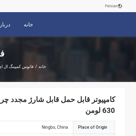
Persian
خانه
دربار
فا
خانه
/
فانوس کمپینگ ال ای دی 2
630 لومن
Ningbo, China
Place of Origin