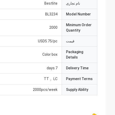
نام تجاری
Bestlite
BL3234
Model Number
Minimum Order
2000
Quantity
قیمت
USD5.75/pc
Packaging
Color box
Details
7 days
Delivery Time
TT， LC
Payment Terms
2000pcs/week
Supply Ability