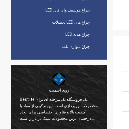
چراغ هوشمند وای فای LED
چراغ های LED تعطیلات
چراغ هدیه LED
چراغ دیواری LED
روی اسمیت
 یک شرکت فوق العاده برای همکاری
Bestlite یک فروشگاه تک مرحله ای برای
انی می
محصولات نورپردازی است. این ترکیبی از مواد با
و تمایل
کیفیت بالا و فناوری اختصاصی برای ایجاد
ی بسیار
درخشان ترین محصولات سبک در بازار است.
اید. من
Bestlite تامین کننده شماره یک ما و یک شریک