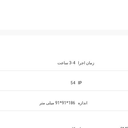
زمان اجرا
3-4 ساعت
54
IP
فاندی گیتس
Bestlite
اندازه
186*91*91 میلی متر
بوده است و از همه شما بسیار قدرد
شود. شما به دلیل حرفه ای بودن، دانش 
خود برای همکاری در چنین پروژه ها
متنوعی کار من را بسیار آسان کرده 