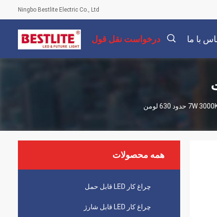
Ningbo Bestlite Electric Co., Ltd
اس با ما
درخواست نقل قول
描
述
همه محصولات
چراغ کار LED قابل حمل
چراغ کار LED قابل شارژ