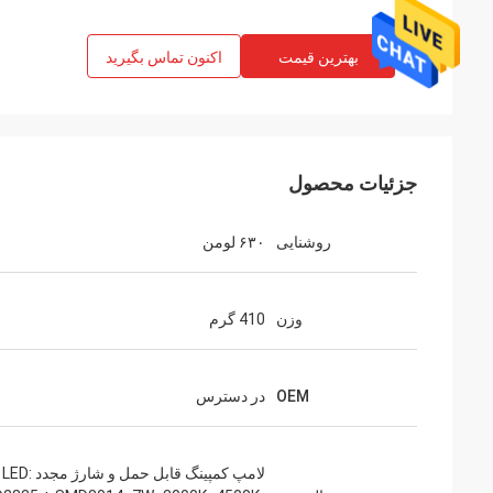
بهترین قیمت
اکنون تماس بگیرید
جزئیات محصول
روشنایی
۶۳۰ لومن
وزن
410 گرم
OEM
در دسترس
لامپ کمپینگ قابل حمل و شارژ مجدد LED: