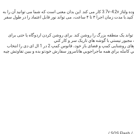
فانوس کمپینگ LED 2 در 1 با باتری قابل شارژ 4000mAh با محدوده ولتاژ 3.7v-4.2v کار می کند. این بدان معنی است که شما می توانید آن را به
راحتی با استفاده از یک بانک برق، لپ تاپ یا هر پورت USB شارژ کنید.با مدت زمان اجرا ۳ تا ۴ ساعت، می تواند نور قابل اعتماد را در طول سفر
ت و می تواند یک منطقه بزرگ را روشن کند. برای روشن کردن اردوگاه یا حتی برای
اجازه ندهید کمبود نور تجربه ی بیرون را خراب کند. برای تمام نیازهای روشنایی کمپ و فضای باز خود، فانوس کمپ 2 در 1 ال ای دی را انتخاب
هي کامله براي همه ماجراجويي هاتامروز سفارش خودتو بده و ببين تفاوتش چيه