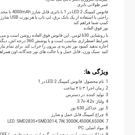
عمر طولانی باتری
کمپ شما فراهم کند.
نور فوق العاده
با روشنایی 630 لومن، این فانوس فوق العاده روشن اس
شرایط اضطراری مناسب است.و با پوشش 360 درجه اش، ديگه مجبور نيستي با گوشه هاي تاريک سر و کار کني
کنید. سبک وزن، قابل حمل و با حالت های نور چندگانه،اون همرا
ویژگی ها:
نام محصول: فانوس کمپینگ LED 2 در 1
زمان اجرا: ۳ تا ۴ ساعت
تولید کننده: در دسترس
ولتاژ: 3.7v-4.2v
نور: حداکثر 630 نور
چراغ کمپینگ قابل حمل و شارژ
LED: SMD2835+SMD3014, 7W, 3000K,4500K,6500K
مواد اصلی: PC
عملکرد: روشن / نور سفید / نور گرم / نور سفید طبیعی / SOS Flash / OFF /