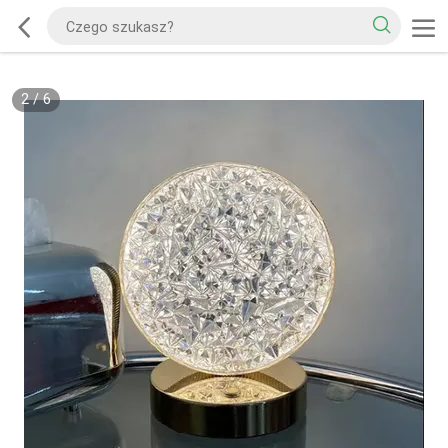
2
/
6