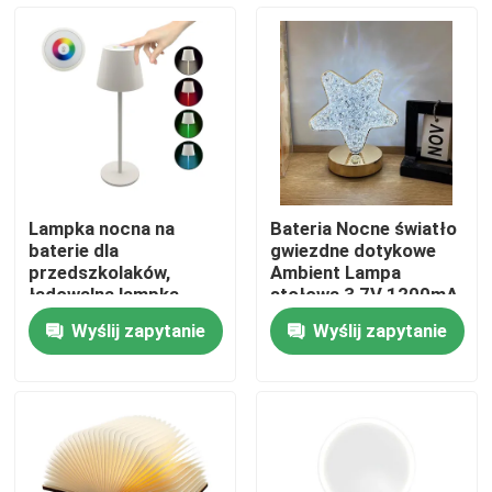
Pokaz VR
O nas
Wycieczka po fabryce
Lampka nocna na
Bateria Nocne światło
baterie dla
gwiezdne dotykowe
Kontrola jakości
przedszkolaków,
Ambient Lampa
ładowalna lampka
stołowa 3,7V 1200mA
stołowa RGB o mocy
Wyślij zapytanie
Wyślij zapytanie
200 lm
Skontaktuj się z nami
Poprosić o wycenę
Przenośne światła robocze LED