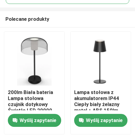
Polecane produkty
200lm Biała bateria
Lampa stołowa z
Dom
Lampa stołowa
akumulatorem IP44
czujnik dotykowy
Ciepły biały żelazny
Światło LED 20000
metal + ABS 150lm
Produkty
godzin żywotność
Wyślij zapytanie
Wyślij zapytanie
baterii
Filmy