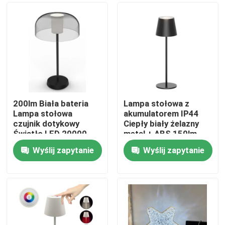
200lm Biała bateria
Lampa stołowa z
Lampa stołowa
akumulatorem IP44
czujnik dotykowy
Ciepły biały żelazny
Światło LED 20000
metal + ABS 150lm
godzin żywotność
Wyślij zapytanie
Wyślij zapytanie
baterii
Dom
Produkty
Filmy