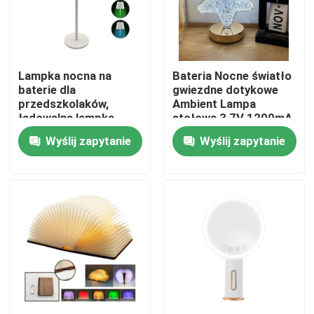
Pokaz VR
Lampka nocna na
Bateria Nocne światło
O nas
baterie dla
gwiezdne dotykowe
przedszkolaków,
Ambient Lampa
ładowalna lampka
stołowa 3,7V 1200mA
Wycieczka po fabryce
stołowa RGB o mocy
Wyślij zapytanie
Wyślij zapytanie
200 lm
Kontrola jakości
Skontaktuj się z nami
Poprosić o wycenę
Przenośne światła robocze LED