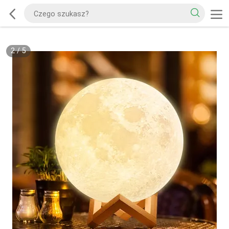
2
/
5