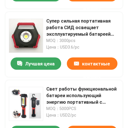
данные
Супер сильная портативная
работа СИД освещает
эксплуатируемый батареей
УДАР силикона 10W ABS
MOQ：3000pcs
17.3x3.5x15.6cm
Цена：USD3.6/pc
Лучшая цена
контактные
данные
Свет работы функциональной
батареи использующий
энергию портативный с
аварийной пластмассой
MOQ：5000PCS
8x3.5x22cm ABS резца
Цена：USD2/pc
молотка и пояса