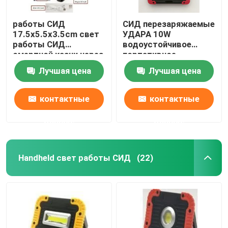
работы СИД
СИД перезаряжаемые
17.5x5.5x3.5cm свет
УДАРА 10W
работы СИД
водоустойчивое
смертной казни через
портативное
повешение
работает светлый
Лучшая цена
Лучшая цена
перезаряжаемые
силикон ABS
светлый с 360
17.3x3.5x15.6cm
поворотной головки
контактные
контактные
Deg финиша ABS
пластикового
данные
данные
резинового
Handheld свет работы СИД
(22)