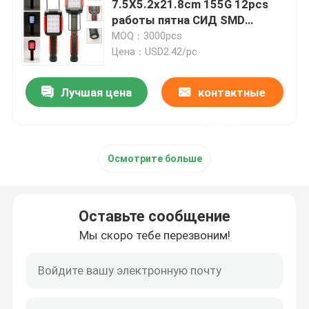
7.5X5.2x21.8cm 155G 12pcs
работы пятна СИД SMD
Headlamp СИД УДАРА
светлый
MOQ：3000pcs
Цена：USD2.42/pc
Настольная лампа управляемая батареей
Лучшая цена
контактные
Фонарик УДАРА СИД
данные
Осмотрите больше
Регулируемый свет работы СИД
Водоустойчивый свет бассейна СИД
Оставьте сообщение
Мы скоро тебе перезвоним!
Свет СИД Wifi умный
Света СИД праздника