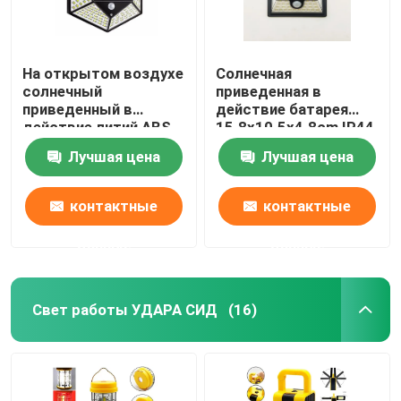
На открытом воздухе
Солнечная
солнечный
приведенная в
приведенный в
действие батарея
действие литий ABS
15.8x10.5x4.8cm IP44
1200Mah света
лития 18650 ABS
Лучшая цена
Лучшая цена
100LED СИД 18650
1200Mah уличных
солнечных
светов 34LED с
приведенных в
датчиком движения
контактные
контактные
действие светов
приведенных сада
данные
данные
Свет работы УДАРА СИД
(16)