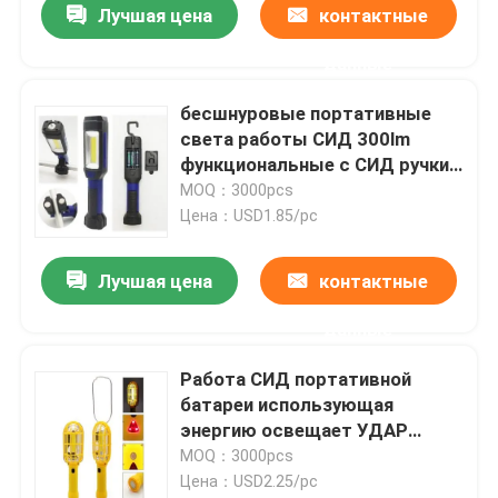
Лучшая цена
контактные
данные
бесшнуровые портативные
света работы СИД 300lm
функциональные с СИД ручки
1x1W струбцины на главном
MOQ：3000pcs
УДАРЕ 1x3W на теле
Цена：USD1.85/pc
Лучшая цена
контактные
данные
Работа СИД портативной
батареи использующая
энергию освещает УДАР
22.5x7.7x6cm 160g 1x3W
MOQ：3000pcs
Цена：USD2.25/pc