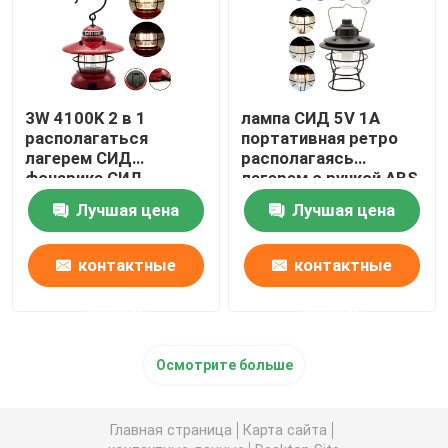
3W 4100K 2 в 1
лампа СИД 5V 1A
располагаться
портативная ретро
лагерем СИД
располагаясь
фонарика СИД
лагерем с ручкой ABS
располагаясь
сада рукоятки для
Лучшая цена
Лучшая цена
лагерем освещает на
переноски
открытом воздухе
ретро нить УДАРА
контактные
контактные
фонарика 2 Edison
мини теплую белую
данные
данные
Осмотрите больше
Главная страница
Карта сайта