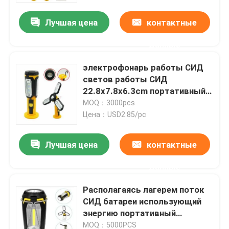
Лучшая цена
контактные
данные
электрофонарь работы СИД
светов работы СИД
22.8x7.8x6.3cm портативный
делая поворот складной
MOQ：3000pcs
функциональный
Цена：USD2.85/pc
электрофонарь
Лучшая цена
контактные
Дом
данные
Располагаясь лагерем поток
Продукты
СИД батареи использующий
энергию портативный
освещает свет работы УДАРА
Видео
MOQ：5000PCS