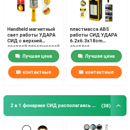
Handheld магнитный
пластмасса ABS
свет работы УДАРА
работы СИД УДАРА
СИД с верхней
6.2x6.3x18cm
светлой пластмассой
светлая
7.5x7.5x25.5cm ABS
перезаряжаемые
Лучшая цена
Лучшая цена
контактные
контактные
данные
данные
2 в 1 фонарике СИД располагаясь лагерем
(38)