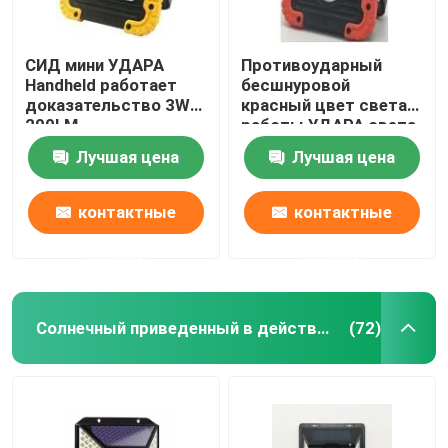
СИД мини УДАРА
Противоударный
Handheld работает
бесшнуровой
доказательство 3W
красный цвет света
200LM
работы УДАРА света
13.6x10.1x4.1cm 170g
3W 200lm работы
Лучшая цена
Лучшая цена
светлого удара
СИД мини
контактные
контактные
данные
данные
Солнечный приведенный в действие свет СИД
(72)