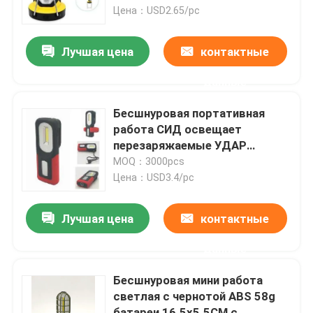
СИД 8.5cmx15cm
Цена：USD2.65/pc
Шоу VR
Лучшая цена
контактные
данные
О нас
Бесшнуровая портативная
Путешествие фабрики
работа СИД освещает
перезаряжаемые УДАР
водоустойчивый со складным
MOQ：3000pcs
Проверка качества
зажимом стойки с сильным
Цена：USD3.4/pc
магнитом
свяжитесь мы
Лучшая цена
контактные
данные
Спросите цитату
Бесшнуровая мини работа
светлая с чернотой ABS 58g
Портативные света работы СИД
батареи 16.5x5.5CM с