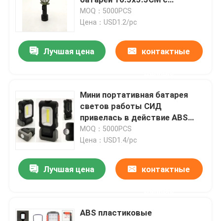
резиновой картиной
MOQ：5000PCS
Цена：USD1.2/pc
Перезаряжаемые свет работы СИД
Лучшая цена
контактные
Handheld свет работы СИД
данные
Солнечный приведенный в действие свет СИД
Мини портативная батарея
светов работы СИД
привелась в действие ABS
Свет работы УДАРА СИД
черный с резиновым крася
MOQ：5000PCS
УДАРОМ 3W
Цена：USD1.4/pc
2 в 1 фонарике СИД располагаясь лагерем
Лучшая цена
контактные
Свет датчика шкафа
данные
ABS пластиковые
электрофонарь приведенный