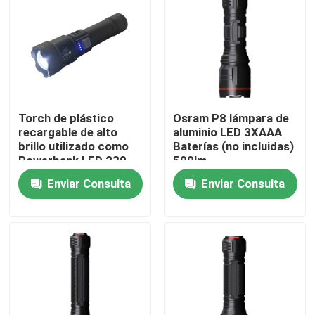
Demostración de VR
Sobre nosotros
Torch de plástico
Osram P8 lámpara de
Viaje de la fábrica
recargable de alto
aluminio LED 3XAAA
brillo utilizado como
Baterías (no incluidas)
Powerbank LED 230
500lm
Control de calidad
lumens Max.
Enviar Consulta
Enviar Consulta
éntrenos en contacto con
Pida una cita
Luces portátiles del trabajo del LED