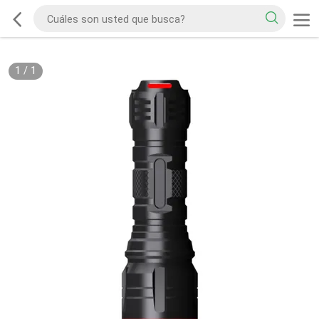
1
/
1