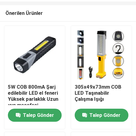
Önerilen Ürünler
5W COB 800mA Şarj
305x49x73mm COB
edilebilir LED el feneri
LED Taşınabilir
Ev
Yüksek parlaklık Uzun
Çalışma Işığı
ışın mesafesi
Talep Gönder
Talep Gönder
Ürünler
videolar