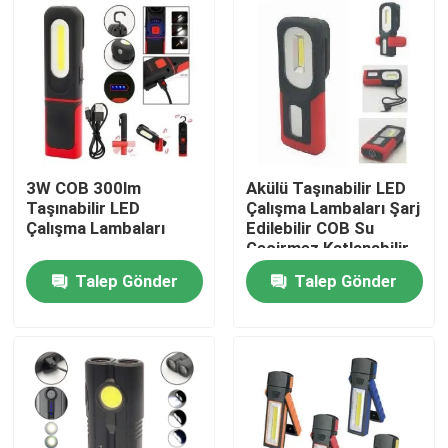
SG Gösterisi
Hakkımızda
Fabrika turu
3W COB 300lm
Akülü Taşınabilir LED
Taşınabilir LED
Çalışma Lambaları Şarj
Çalışma Lambaları
Edilebilir COB Su
Kalite kontrol
Geçirmez Katlanabilir
Standlı Klipsli Güçlü
Talep Gönder
Talep Gönder
Mıknatıslı
Bize Ulaşın
Bir teklif isteği
Taşınabilir LED Çalışma Lambaları