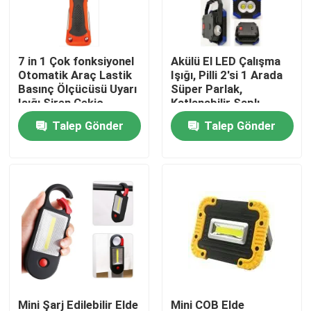
SG Gösterisi
7 in 1 Çok fonksiyonel
Akülü El LED Çalışma
Otomatik Araç Lastik
Işığı, Pilli 2'si 1 Arada
Hakkımızda
Basınç Ölçücüsü Uyarı
Süper Parlak,
Işığı Siren Çekiç
Katlanabilir Saplı
Emniyet kemeri Bıçak
13.6x4.3x10.1cm
Talep Gönder
Talep Gönder
Fabrika turu
Fener Düğme
Kalite kontrol
Bize Ulaşın
Bir teklif isteği
Taşınabilir LED Çalışma Lambaları
Mini Şarj Edilebilir Elde
Mini COB Elde