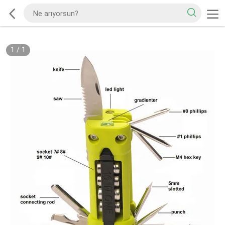
1
/
1