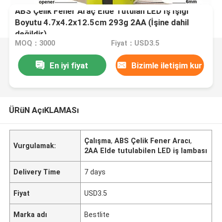
ABS Çelik Fener Araç Elde Tutulan LED İş Işığı
Boyutu 4.7x4.2x12.5cm 293g 2AA (İşine dahil
değildir)
MOQ：3000
Fiyat：USD3.5
En iyi fiyat
Bizimle iletişim kur
ÜRüN AçıKLAMASı
Çalışma
,
ABS Çelik Fener Aracı
,
Vurgulamak:
2AA Elde tutulabilen LED iş lambası
Delivery Time
7 days
Fiyat
USD3.5
Marka adı
Bestlite