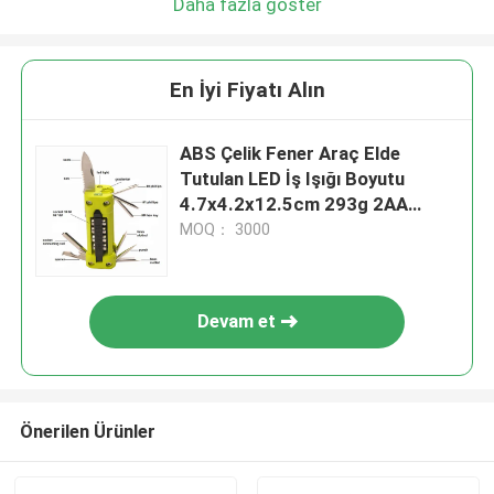
Daha fazla göster
En İyi Fiyatı Alın
ABS Çelik Fener Araç Elde
Tutulan LED İş Işığı Boyutu
4.7x4.2x12.5cm 293g 2AA
(İşine dahil değildir)
MOQ： 3000
Devam et
Önerilen Ürünler