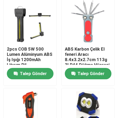
2pcs COB 5W 500
ABS Karbon Çelik El
Lumen Alüminyum ABS
feneri Aracı
İş Işığı 1200mAh
8.4x3.2x2.7cm 113g
Lityum Pil
3LR44 Düğme Hücresi
52*31*180mm
(Eklenmiş) 2 LED
Talep Gönder
Talep Gönder
Ev
Ürünler
videolar