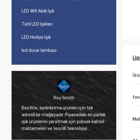
LED Wifi Akıllı Işık
Tatil LED Işıkları
LED Hediye Işık
led duvar lambası
ÜR
Ürü
fon
Roy Smith
Bestlite, aydınlatma ürünleri için tek
Bestlit
adresli bir mağazadır. Piyasadaki en parlak
şirket 
Ma
ışık ürünlerini yaratmak için yüksek kaliteli
ederiz.
malzemeleri ve tescilli teknolojiyi
çeşitli
birleştirir. Bestlite, bir numaralı
nedeniy