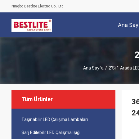
Ningbo Bestlite Electric Co., Ltd
Ana Say
2
Ana Sayfa
/
2'si 1 Arada L
Tüm Ürünler
36
2
Taşınabilir LED Çalışma Lambaları
Şarj Edilebilir LED Çalışma Işığı