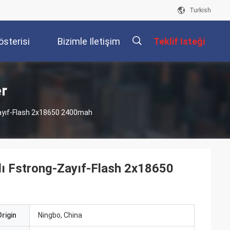
Turkish
österisi
Bizimle Iletişim
Teklif Isteği
Kur
描
er
-Zayıf-Flash 2x18650 2400mah
述
lı Fstrong-Zayıf-Flash 2x18650
rigin
Ningbo, China