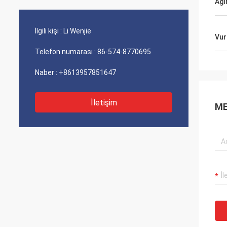
Ağır
,
tedarikçimiz ve uzun süredir güvenilir bir
Dostluğ
ortağımızdır. Üzerinde çalıştığımız bir
uzun y
takım projelerimiz var. Gelecekte de
İlgili kişi :
Li Wenjie
başarılı olmaya devam edeceğimize
Vur
eminim!
Telefon numarası :
86-574-8770695
Naber :
+8613957851647
İletişim
ME