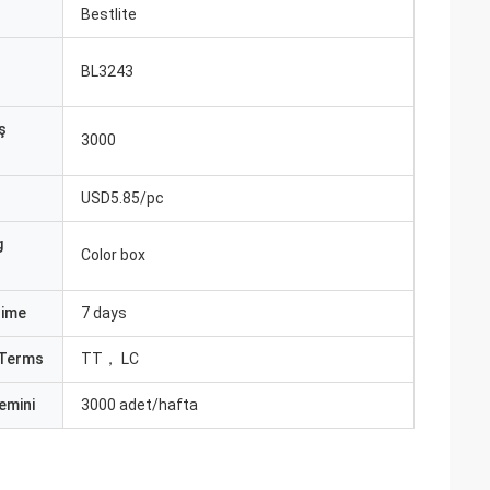
ı
Bestlite
BL3243
ş
3000
USD5.85/pc
g
Color box
Time
7 days
Terms
TT， LC
emini
3000 adet/hafta