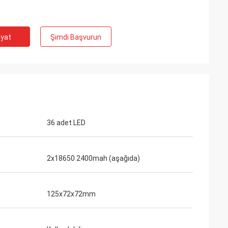
iyat
Şimdi Başvurun
36 adet LED
2x18650 2400mah (aşağıda)
125x72x72mm