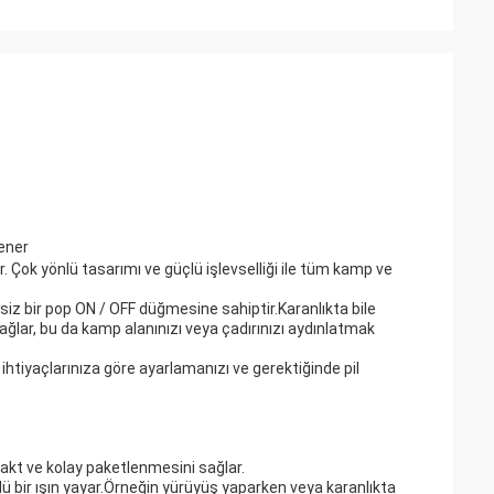
ener
r. Çok yönlü tasarımı ve güçlü işlevselliği ile tüm kamp ve
siz bir pop ON / OFF düğmesine sahiptir.Karanlıkta bile
 sağlar, bu da kamp alanınızı veya çadırınızı aydınlatmak
ı ihtiyaçlarınıza göre ayarlamanızı ve gerektiğinde pil
kt ve kolay paketlenmesini sağlar.
lü bir ışın yayar.Örneğin yürüyüş yaparken veya karanlıkta