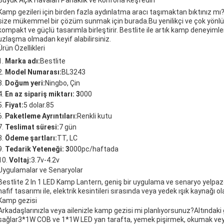
Büyük Açık Havaları Parlaklık ve Konforla Keşfedin
Kamp gezileri için birden fazla aydınlatma aracı taşımaktan bıktınız mı
size mükemmel bir çözüm sunmak için burada.Bu yenilikçi ve çok yönlü ürün
kompakt ve güçlü tasarımla birleştirir. Bestlite ile artık kamp deneyim
uzlaşma olmadan keyif alabilirsiniz.
Ürün Özellikleri
Marka adı:
Bestlite
Model Numarası:
BL3243
Doğum yeri:
Ningbo, Çin
En az sipariş miktarı: 3
000
Fiyat:
5 dolar.85
Paketleme Ayrıntıları:
Renkli kutu
Teslimat süresi:
7 gün
Ödeme şartları:
TT, LC
Tedarik Yeteneği: 3
000pc/haftada
Voltaj:
3.7v-4.2v
Uygulamalar ve Senaryolar
Bestlite 2 In 1 LED Kamp Lantern, geniş bir uygulama ve senaryo yelpaz
hafif tasarımı ile, elektrik kesintileri sırasında veya yedek ışık kaynağı o
Kamp gezisi
Arkadaşlarınızla veya ailenizle kamp gezisi mi planlıyorsunuz?Altındaki 
sağlar3*1W COB ve 1*1W LED yan tarafta, yemek pişirmek, okumak veya