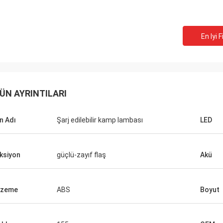
En Iyi F
ÜN AYRINTILARI
n Adı
Şarj edilebilir kamp lambası
LED
ksiyon
güçlü-zayıf flaş
Akü
Findy Kapıları
e, birlikte çalışmak için harika bir
oldu ve her biriniz için çok teşekkür
lzeme
ABS
Boyut
 Profesyonelliğiniz, bilginiz ve çok
 projelerde işbirliği yapma isteğiniz
le işimi çok daha kolaylaştırdınız.