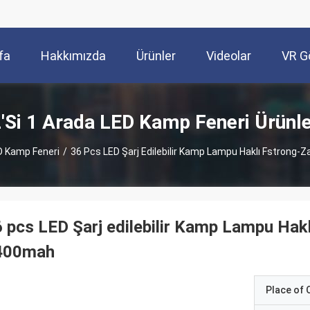
fa
Hakkımızda
Ürünler
Videolar
VR G
'si 1 Arada LED Kamp Feneri Ürünl
ED Kamp Feneri
/
36 Pcs LED Şarj Edilebilir Kamp Lampu Haklı Fstrong
 pcs LED Şarj edilebilir Kamp Lampu Hak
400mah
Place of O