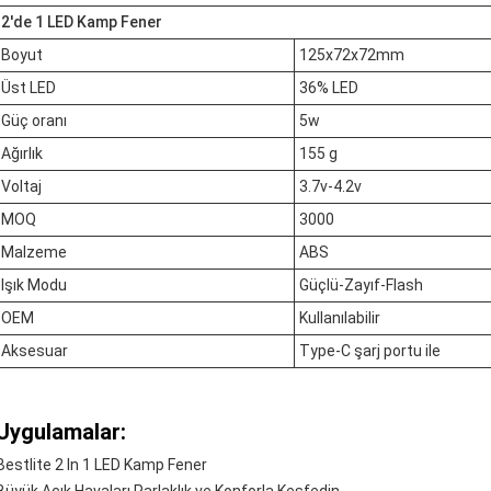
2'de 1 LED Kamp Fener
Boyut
125x72x72mm
Üst LED
36% LED
Güç oranı
5w
Ağırlık
155 g
Voltaj
3.7v-4.2v
MOQ
3000
Malzeme
ABS
Işık Modu
Güçlü-Zayıf-Flash
OEM
Kullanılabilir
Aksesuar
Type-C şarj portu ile
Uygulamalar:
Bestlite 2 In 1 LED Kamp Fener