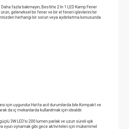
? Daha fazla bakmayın, Bestlite 2 In 1 LED Kamp Fener
, geleneksel bir fener ve bir el feneri işlevlerini bir
lerinizden herhangi bir sorun veya aydınlatma konusunda
esi için uygundur.Hatta acil durumlarda bile.Kompakt ve
larak da iç mekanlarda kullanılmak için idealdir.
güçlü 3W LED'si 200 lumen parlak ve uzun süreli ışık
 oyun oynamak gibi gece aktiviteleri için mükemmel