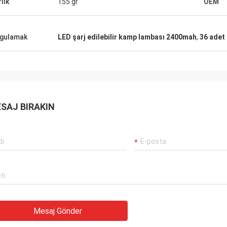
lık
155 gr
OEM
unuza ve birlikte çalıştığımız uzun,
ıllara her zaman değer vereceğim.
gulamak
LED şarj edilebilir kamp lambası 2400mah
,
36 adet 
SAJ BIRAKIN
Mesaj Gönder