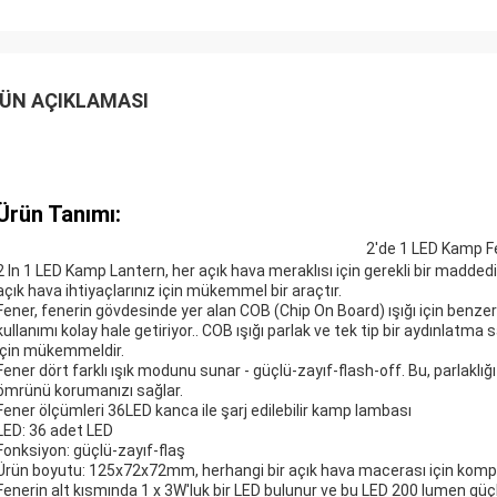
ÜN AÇIKLAMASI
Ürün Tanımı:
2'de 1 LED Kamp F
2 In 1 LED Kamp Lantern, her açık hava meraklısı için gerekli bir maddedi
açık hava ihtiyaçlarınız için mükemmel bir araçtır.
Fener, fenerin gövdesinde yer alan COB (Chip On Board) ışığı için benzer
kullanımı kolay hale getiriyor.. COB ışığı parlak ve tek tip bir aydınlatma
için mükemmeldir.
Fener dört farklı ışık modunu sunar - güçlü-zayıf-flash-off. Bu, parlaklığ
ömrünü korumanızı sağlar.
Fener ölçümleri 36LED kanca ile şarj edilebilir kamp lambası
LED: 36 adet LED
Fonksiyon: güçlü-zayıf-flaş
Ürün boyutu: 125x72x72mm, herhangi bir açık hava macerası için kompa
Fenerin alt kısmında 1 x 3W'luk bir LED bulunur ve bu LED 200 lumen güç