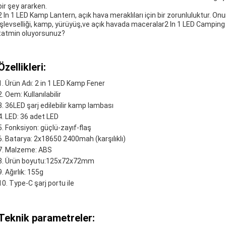
bir şey ararken.
2 In 1 LED Kamp Lantern, açık hava meraklıları için bir zorunluluktur. O
işlevselliği, kamp, yürüyüş,ve açık havada maceralar2 In 1 LED Camping La
tatmin oluyorsunuz?
Özellikleri:
Ürün Adı: 2 in 1 LED Kamp Fener
Oem: Kullanılabilir
36LED şarj edilebilir kamp lambası
LED: 36 adet LED
Fonksiyon: güçlü-zayıf-flaş
Batarya: 2x18650 2400mah (karşılıklı)
Malzeme: ABS
Ürün boyutu:125x72x72mm
Ağırlık: 155g
Type-C şarj portu ile
Teknik parametreler: