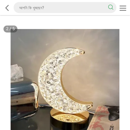
2
/
5