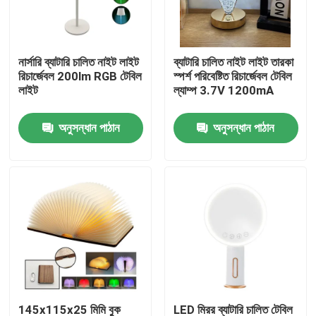
ভিআর শো
নার্সারি ব্যাটারি চালিত নাইট লাইট
ব্যাটারি চালিত নাইট লাইট তারকা
রিচার্জেবল 200lm RGB টেবিল
স্পর্শ পরিবেষ্টিত রিচার্জেবল টেবিল
আমাদের সম্পর্কে
লাইট
ল্যাম্প 3.7V 1200mA
অনুসন্ধান পাঠান
অনুসন্ধান পাঠান
কারখানা ভ্রমণ
মান নিয়ন্ত্রণ
যোগাযোগ করুন
উদ্ধৃতির জন্য আবেদন
পোর্টেবল LED ওয়ার্ক লাইট
145x115x25 মিমি বুক
LED মিরর ব্যাটারি চালিত টেবিল