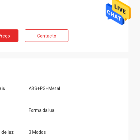
Preço
Contacto
ais
ABS+PS+Metal
Forma da lua
de luz
3 Modos