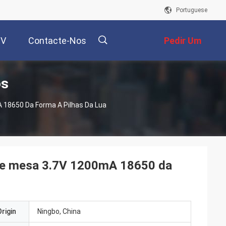
Portuguese
RV
Contacte-Nos
Pedir Um
os
Orçamento
描
A 18650 Da Forma A Pilhas Da Lua
述
o de mesa 3.7V 1200mA 18650 da
rigin
Ningbo, China