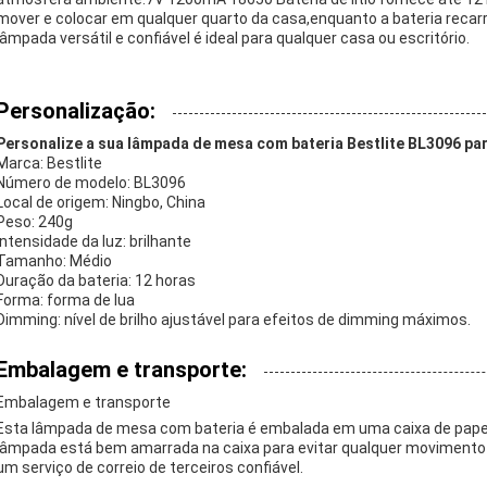
mover e colocar em qualquer quarto da casa,enquanto a bateria recarr
lâmpada versátil e confiável é ideal para qualquer casa ou escritório.
Personalização:
Personalize a sua lâmpada de mesa com bateria Bestlite BL3096 pa
Marca: Bestlite
Número de modelo: BL3096
Local de origem: Ningbo, China
Peso: 240g
Intensidade da luz: brilhante
Tamanho: Médio
Duração da bateria: 12 horas
Forma: forma de lua
Dimming: nível de brilho ajustável para efeitos de dimming máximos.
Embalagem e transporte:
Embalagem e transporte
Esta lâmpada de mesa com bateria é embalada em uma caixa de papel
lâmpada está bem amarrada na caixa para evitar qualquer movimento 
um serviço de correio de terceiros confiável.