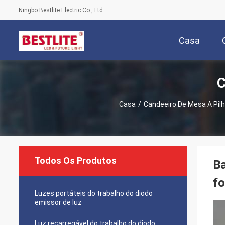
Ningbo Bestlite Electric Co., Ltd
Casa
C
Casa
/
Candeeiro De Mesa A Pil
Todos Os Produtos
Ba
fo
Luzes portáteis do trabalho do diodo
emissor de luz
Luz recarregável do trabalho do diodo