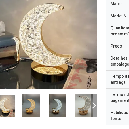
Marca
Model N
Quantida
ordem mí
Preço
Detalhes
embalag
Tempo d
entrega
Termos d
pagamen
Habilidad
fonte