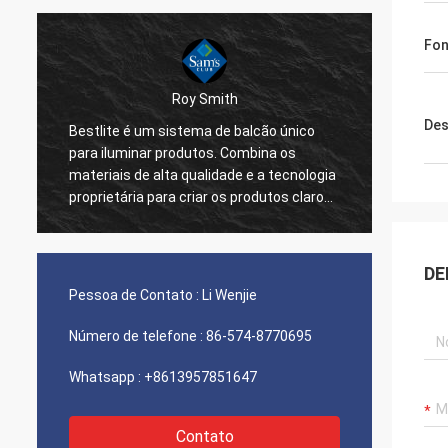
Fon
Roy Smith
Des
Bestlite é um sistema de balcão único
Bestli
para iluminar produtos. Combina os
trabal
materiais de alta qualidade e a tecnologia
apreci
proprietária para criar os produtos claros
trabal
os mais brilhantes no mercado. Bestlite é
profis
nosso fornecedor do número um e uns
vontad
muitos tempos, sócio confiado. Nós
varied
DE
s
temos um número de projetos que nós
sempre
Pessoa de Contato :
Li Wenjie
estamos trabalhando sobre. Eu estou
anos o
seguro nós continuarei a ser bem
Número de telefone :
86-574-8770695
sucedido no futuro!
Whatsapp :
+8613957851647
Contato