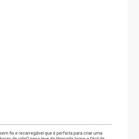
em fio e recarregável que é perfeita para criar uma
oras de vidaO peso leve da lâmpada torna-a fácil de