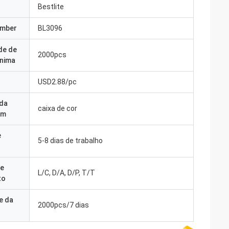
Bestlite
umber
BL3096
de de
2000pcs
nima
USD2.88/pc
 da
caixa de cor
em
e
5-8 dias de trabalho
e
L/C, D/A, D/P, T/T
to
e da
2000pcs/7 dias