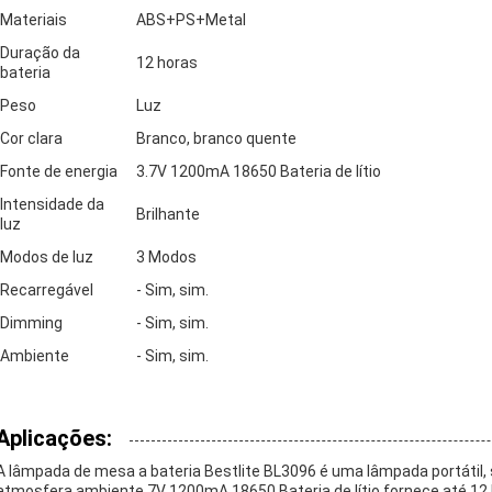
Materiais
ABS+PS+Metal
Duração da
12 horas
bateria
Peso
Luz
Cor clara
Branco, branco quente
Fonte de energia
3.7V 1200mA 18650 Bateria de lítio
Intensidade da
Brilhante
luz
Modos de luz
3 Modos
Recarregável
- Sim, sim.
Dimming
- Sim, sim.
Ambiente
- Sim, sim.
Aplicações:
A lâmpada de mesa a bateria Bestlite BL3096 é uma lâmpada portátil, s
atmosfera ambiente.7V 1200mA 18650 Bateria de lítio fornece até 12 h