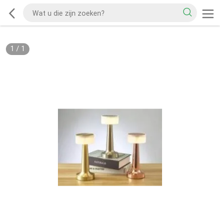
1
/
1