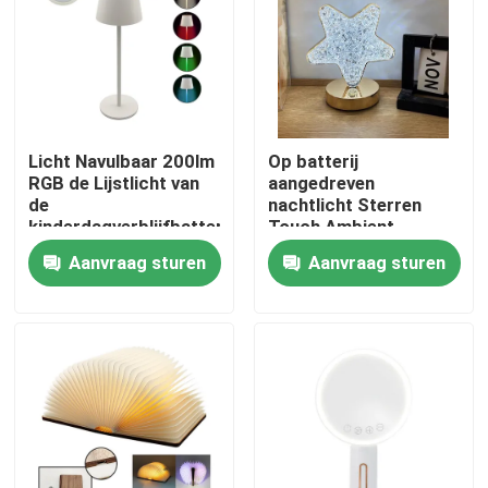
VR toon
Ongeveer ons
Licht Navulbaar 200lm
Op batterij
RGB de Lijstlicht van
aangedreven
Fabrieksreis
de
nachtlicht Sterren
kinderdagverblijfbatterij
Touch Ambient
In werking gesteld
oplaadbare tafellamp
Aanvraag sturen
Aanvraag sturen
Kwaliteitscontrole
Nacht
3.7V 1200mA
contacteer ons
Verzoek om een Citaat
Draagbare LEIDENE het Werklichten