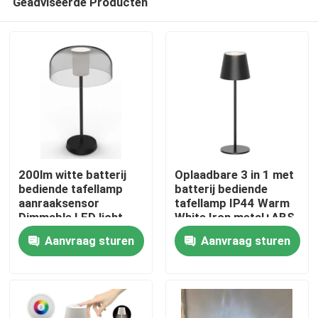
Geadviseerde Producten
200lm witte batterij
Oplaadbare 3 in 1 met
bediende tafellamp
batterij bediende
aanraaksensor
tafellamp IP44 Warm
Dimmable LED licht
White Iron metal+ABS
Huis
20000 uur levensduur
150lm
Aanvraag sturen
Aanvraag sturen
Producten
Video's