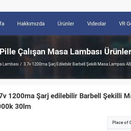
fa
Hakkımızda
Ürünler
Videolar
VR G
Pille Çalışan Masa Lambası Ürünle
sa Lambası
/
3.7v 1200ma Şarj Edilebilir Barbell Şekilli Masa Lampası 
7v 1200ma Şarj edilebilir Barbell Şekill
000k 30lm
Place of O