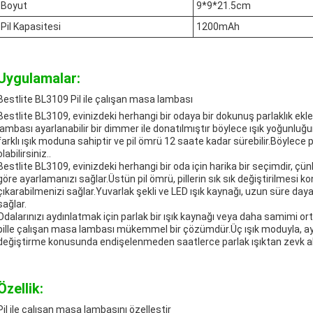
Boyut
9*9*21.5cm
Pil Kapasitesi
1200mAh
Uygulamalar:
Bestlite BL3109 Pil ile çalışan masa lambası
Bestlite BL3109, evinizdeki herhangi bir odaya bir dokunuş parlaklık ek
lambası ayarlanabilir bir dimmer ile donatılmıştır böylece ışık yoğunluğu
farklı ışık moduna sahiptir ve pil ömrü 12 saate kadar sürebilir.Böylece
olabilirsiniz..
Bestlite BL3109, evinizdeki herhangi bir oda için harika bir seçimdir, çünk
göre ayarlamanızı sağlar.Üstün pil ömrü, pillerin sık sık değiştirilmesi 
çıkarabilmenizi sağlar.Yuvarlak şekli ve LED ışık kaynağı, uzun süre daya
sağlar.
Odalarınızı aydınlatmak için parlak bir ışık kaynağı veya daha samimi ort
pille çalışan masa lambası mükemmel bir çözümdür.Üç ışık moduyla, ayarla
değiştirme konusunda endişelenmeden saatlerce parlak ışıktan zevk ala
Özellik:
Pil ile çalışan masa lambasını özelleştir