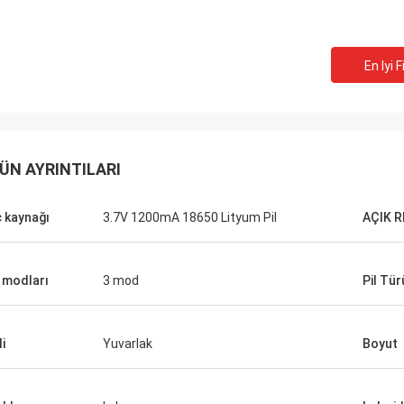
En Iyi F
ÜN AYRINTILARI
 kaynağı
3.7V 1200mA 18650 Lityum Pil
AÇIK 
k modları
3 mod
Pil Tür
Findy Kapıları
e, birlikte çalışmak için harika bir
oldu ve her biriniz için çok teşekkür
i
Yuvarlak
Boyut
 Profesyonelliğiniz, bilginiz ve çok
 projelerde işbirliği yapma isteğiniz
le işimi çok daha kolaylaştırdınız.