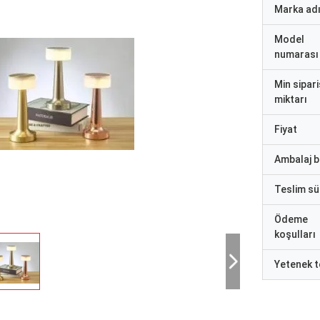
Marka ad
Model
numarası
Min sipari
miktarı
Fiyat
Ambalaj bi
Teslim sü
Ödeme
koşulları
Yetenek t