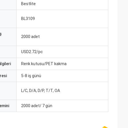
ı
Bestlite
BL3109
ş
2000 adet
USD2.72/pc
lgileri
Renk kutusu/PET kakma
resi
5-8 iş günü
L/C, D/A, D/P, T/T, OA
emini
2000 adet/ 7 gün