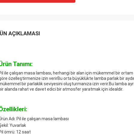
ÜN AÇIKLAMASI
Ürün Tanımı:
Pil ile çalışan masa lambası, herhangi bir alan için mükemmel bir ortam
göre özelleştirmenize izin verirBu orta büyüklükte lamba parlak bir aydınl
mükemmel bir parlaklık seviyesini oluşturmanıza izin verir.Bu lamba ayrı
bir alanda rahat ve davet edici bir atmosfer yaratmak için idealdir.
Özellikleri:
Ürün Adı: Pil ile çalışan masa lambası
Şekil: Yuvarlak
Pil ömrü: 12 saat