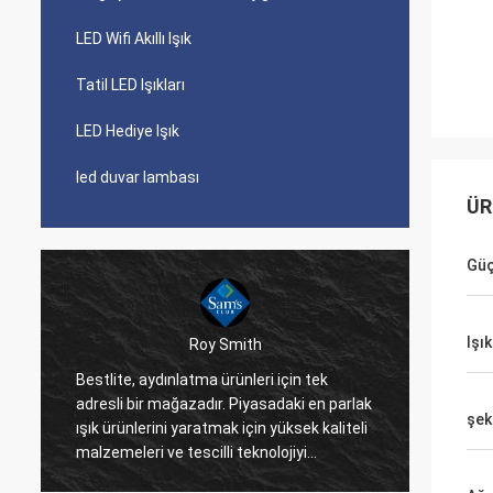
LED Wifi Akıllı Işık
Tatil LED Işıkları
LED Hediye Işık
led duvar lambası
ÜR
Güç
Işı
Roy Smith
Bestlite, aydınlatma ürünleri için tek
Bestlit
adresli bir mağazadır. Piyasadaki en parlak
şirket 
şekl
ışık ürünlerini yaratmak için yüksek kaliteli
ederiz.
malzemeleri ve tescilli teknolojiyi
çeşitli
birleştirir. Bestlite, bir numaralı
nedeniy