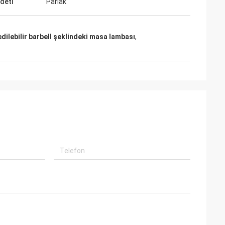
ddeti
Parlak
edilebilir barbell şeklindeki masa lambası
,