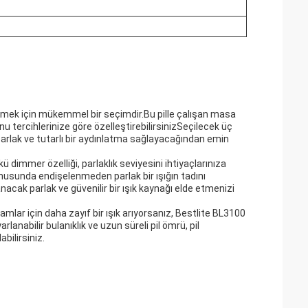
lemek için mükemmel bir seçimdir.Bu pille çalışan masa
nu tercihlerinize göre özelleştirebilirsinizSeçilecek üç
 parlak ve tutarlı bir aydınlatma sağlayacağından emin
ü dimmer özelliği, parlaklık seviyesini ihtiyaçlarınıza
konusunda endişelenmeden parlak bir ışığın tadını
nacak parlak ve güvenilir bir ışık kaynağı elde etmenizi
amlar için daha zayıf bir ışık arıyorsanız, Bestlite BL3100
nabilir bulanıklık ve uzun süreli pil ömrü, pil
bilirsiniz.