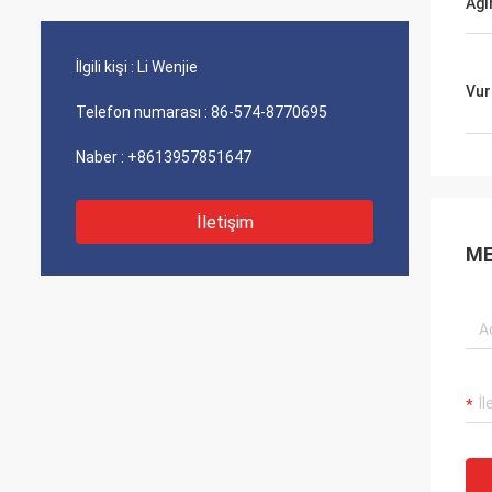
Ağır
,
tedarikçimiz ve uzun süredir güvenilir bir
Dostluğ
ortağımızdır. Üzerinde çalıştığımız bir
uzun y
takım projelerimiz var. Gelecekte de
İlgili kişi :
Li Wenjie
başarılı olmaya devam edeceğimize
Vur
eminim!
Telefon numarası :
86-574-8770695
Naber :
+8613957851647
İletişim
ME