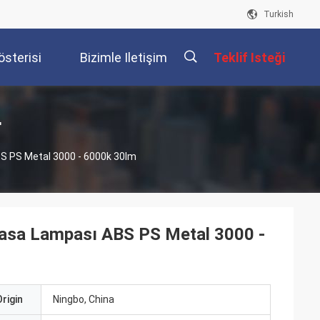
Turkish
österisi
Bizimle Iletişim
Teklif Isteği
Kur
描
r
ABS PS Metal 3000 - 6000k 30lm
述
i Masa Lampası ABS PS Metal 3000 -
rigin
Ningbo, China