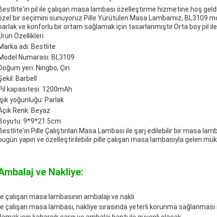
Bestlite'in pil ile çalışan masa lambası özelleştirme hizmetine hoş geldiniz
özel bir seçimini sunuyoruz.Pille Yürütülen Masa Lambamız, BL3109 mode
parlak ve konforlu bir ortam sağlamak için tasarlanmıştır.Orta boy pil 
Ürün Özellikleri
Marka adı: Bestlite
Model Numarası: BL3109
Doğum yeri: Ningbo, Çin
Şekil: Barbell
Pil kapasitesi: 1200mAh
Işık yoğunluğu: Parlak
Açık Renk: Beyaz
Boyutu: 9*9*21.5cm
Bestlite'in Pille Çalıştırılan Masa Lambası ile şarj edilebilir bir masa la
bugün yapın ve özelleştirilebilir pille çalışan masa lambasıyla gelen m
Ambalaj ve Nakliye:
 ile çalışan masa lambasının ambalajı ve nakli
 ile çalışan masa lambası, nakliye sırasında yeterli korunma sağlanması 