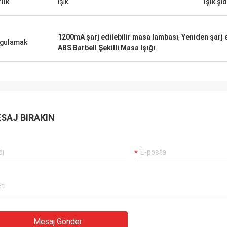
lık
Işık
Işık şi
unuza ve birlikte çalıştığımız uzun,
ıllara her zaman değer vereceğim.
1200mA şarj edilebilir masa lambası
,
Yeniden şarj 
gulamak
ABS Barbell Şekilli Masa Işığı
SAJ BIRAKIN
Mesaj Gönder