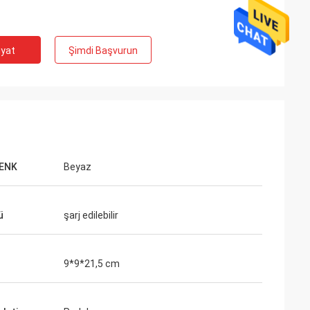
iyat
Şimdi Başvurun
RENK
Beyaz
ü
şarj edilebilir
9*9*21,5 cm