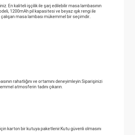
. En kaliteli işçilik ile şarj edilebilir masa lambasının
li, 1200mAh pil kapasitesi ve beyaz ışık rengi ile
ile çalışan masa lambası mükemmel bir seçimdir..
mbasının rahatlığını ve ortamını deneyimleyin.Siparişinizi
ükemmel atmosferin tadını çıkarın.
için karton bir kutuya paketlenir.Kutu güvenli olmasını