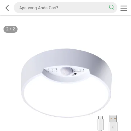
2
/
2