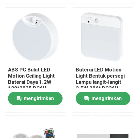
ABS PC Bulat LED
Baterai LED Motion
Motion Ceiling Light
Light Bentuk persegi
Baterai Daya 1.2W
Lampu langit-langit
120*2835 DC6V
2.5W 386* DC36V
250Lumen RA80
250Lumen
Rumah
mengirimkan
mengirimkan
permintaan
permintaan
Produk
Video