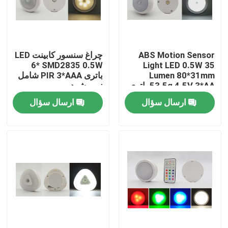
نمایش واقعیت مجازی
ABS Motion Sensor
چراغ سنسور کابینت LED
درباره ما
6* SMD2835 0.5W
Light LED 0.5W 35
Lumen 80*31mm
باتری PIR 3*AAA شامل
53.5g 4.5V 3*AA باتری
نمی شود
تور کارخانه
شامل نمی شود
ارسال سؤال
ارسال سؤال
کنترل کیفیت
با ما تماس بگیرید
درخواست نقل قول
چراغ کار LED قابل حمل