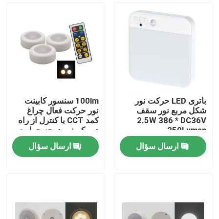
باتری LED حرکت نور
100lm سنسور کابینت
شکل مربع نور سقف
نور حرکت فعال چراغ
2.5W 386 * DC36V
کمد CCT با کنترل از راه
250Lumen
دور کم نور درجه حرارت
رنگ
ارسال سؤال
ارسال سؤال
صفحه اصلی
محصولات
فیلم های