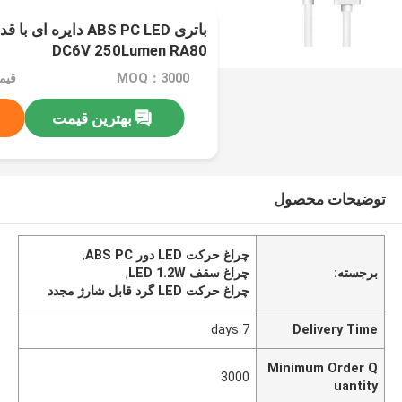
DC6V 250Lumen RA80
MOQ：3000
قیمت：c
بهترین قیمت
توضیحات محصول
چراغ حرکت LED دور ABS PC
,
برجسته:
چراغ سقف LED 1.2W
,
چراغ حرکت LED گرد قابل شارژ مجدد
7 days
Delivery Time
Minimum Order Q
3000
uantity