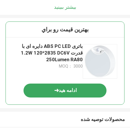
بیشتر ببینید
بهترين قيمت رو براي
باتری ABS PC LED دایره ای با
قدرت 1.2W 120*2835 DC6V
250Lumen RA80
MOQ： 3000
ادامه هید
محصولات توصیه شده