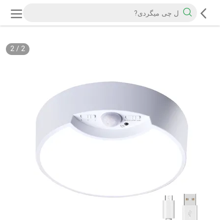
2
/
2