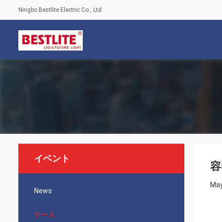
Ningbo Bestlite Electric Co., Ltd
イベント
容
May
News
ケース