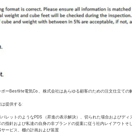
ンポーBestlite電気Co.、株式会社はあらゆる顧客のための注文仕立て
達は提供する:
示パレットのようなPDS （昇進の表示解決）、切られた場合およびディ
客の指針および私達の自身の非ブランドの提案に従う社内レイアウトそ
OSサービス、棚の計画および装置