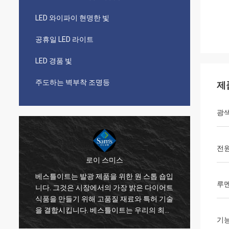
LED 와이파이 현명한 빛
공휴일 LED 라이트
LED 경품 빛
주도하는 벽부착 조명등
제
광
전
로이 스미스
사
베스틀이트는 발광 제품을 위한 원 스톱 숍입
베스틀
루
니다. 그것은 시장에서의 가장 밝은 다이어트
였고 당
폭
식품을 만들기 위해 고품질 재료와 특허 기술
집니다
때
을 결합시킵니다. 베스틀이트는 우리의 최고
넓게 
기
의 공급자와 오랫동안의 신뢰 파트너입니다.
문에 그