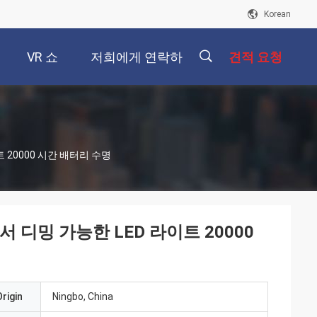
Korean
VR 쇼
저희에게 연락하
견적 요청
십시오
描
 20000 시간 배터리 수명
述
서 디밍 가능한 LED 라이트 20000
rigin
Ningbo, China