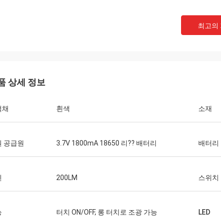
최고의
품 상세 정보
색채
흰색
소재
원 공급원
3.7V 1800mA 18650 리?? 배터리
배터리
피디 게이트
이트는 함께 일하기 위한 환상적 회사
멘
200LM
스위치
신 중 모두가 매우 매우 감사히 여기
. 당신은 직업정신과 지식과 그러한 폭
다양한 프로젝트에 대해 협동할 의향 때
능
터치 ON/OFF, 롱 터치로 조광 가능
LED
렇게 많이 더 쉽게 내 일자리를 만들