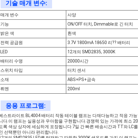
기술 매개 변수:
매개 변수
사양
기능
ON/OFF 터치, Dimmable로 긴 터치
밝은 색
흰색
전력 공급원
3.7V 1800mA 18650 리?? 배터리
LED
12개의 SMD2835, 3000K
배터리 수명
20000시간
스위치 타입
터치 센서
소재
ABS+PS+금속
뤼멘
200ml
응용 프로그램:
베스트라이트 BL4004 배터리 작동 테이블 램프는 다재다능하고 적응 가
니다.이 램프는 실용성과 우아함을 구현합니다.경쟁력 있는 가격에 최소 20
도록 색상 상자에 세심하게 포장됩니다.7일 간 빠른 배송시간과 TT와 LC를
인 선택뿐만 아니라 편리합니다.
12개의 SMD2835 LED를 탑재하고 따뜻한 3000K 색온도를 가진 이 램