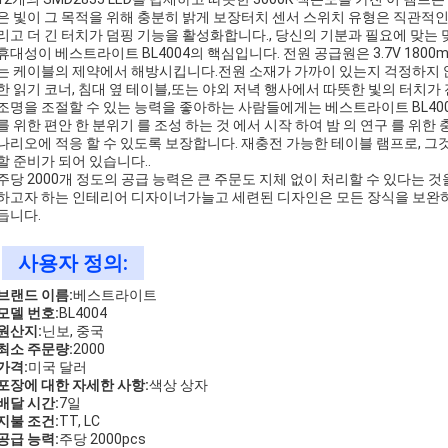
은 빛이 그 목적을 위해 충분히 밝게 보장터치 센서 스위치 유형은 직관적
리고 더 긴 터치가 덤핑 기능을 활성화합니다., 당신의 기분과 필요에 맞는
휴대성이 베스트라이트 BL4004의 핵심입니다. 전원 공급원은 3.7V 1800m
는 케이블의 제약에서 해방시킵니다.전원 소재가 가까이 있는지 걱정하지 않고
한 읽기 코너, 침대 옆 테이블,또는 야외 저녁 행사에서 따뜻한 빛의 터치가 
조명을 조절할 수 있는 능력을 좋아하는 사람들에게는 베스트라이트 BL40
를 위한 편안 한 분위기 를 조성 하는 것 에서 시작 하여 밤 의 연구 를 위한 
나리오에 적응 할 수 있도록 보장합니다. 재충전 가능한 테이블 램프로, 그
할 준비가 되어 있습니다..
주당 2000개 정도의 공급 능력은 큰 주문도 지체 없이 처리할 수 있다는
하고자 하는 인테리어 디자이너가늘고 세련된 디자인은 모든 장식을 보완
듭니다.
사용자 정의:
브랜드 이름:
베스트라이트
모델 번호:
BL4004
원산지:
닌보, 중국
최소 주문량:
2000
가격:
미국 달러
포장에 대한 자세한 사항:
색상 상자
배달 시간:
7일
지불 조건:
TT, LC
공급 능력:
주당 2000pcs