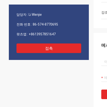
우리는 일하고 있는 수많은 프로젝트를 가지
었습니
고 있습니다. 나는 우리는 계속해서 미래에
일한 아
성공적일 것이라고 확신합니다!
강
담당자 :
Li Wenjie
전화 번호 :
86-574-8770695
왓츠앱 :
+8613957851647
메
접촉