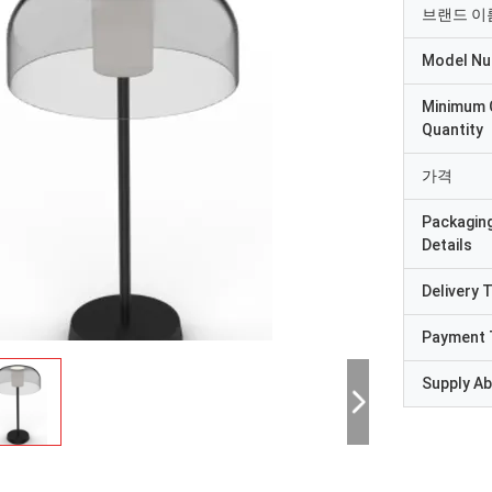
브랜드 이
Model N
Minimum 
Quantity
가격
Packagin
Details
Delivery 
Payment 
Supply Abi