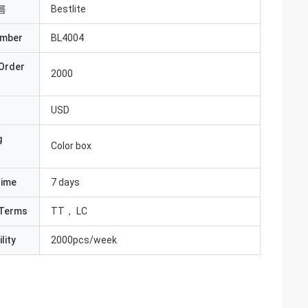
름
Bestlite
umber
BL4004
Order
2000
USD
g
Color box
Time
7 days
Terms
TT， LC
lity
2000pcs/week