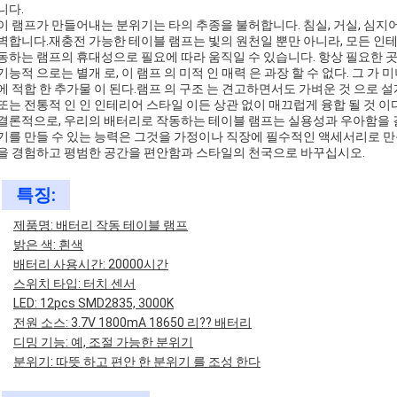
니다.
이 램프가 만들어내는 분위기는 타의 추종을 불허합니다. 침실, 거실, 심지
벽합니다.재충전 가능한 테이블 램프는 빛의 원천일 뿐만 아니라, 모든 
동하는 램프의 휴대성으로 필요에 따라 움직일 수 있습니다. 항상 필요한 곳
기능적 으로는 별개 로, 이 램프 의 미적 인 매력 은 과장 할 수 없다. 그 
에 적합 한 추가물 이 된다.램프 의 구조 는 견고하면서도 가벼운 것 으로 설
또는 전통적 인 인 인테리어 스타일 이든 상관 없이 매끄럽게 융합 될 것 이다
결론적으로, 우리의 배터리로 작동하는 테이블 램프는 실용성과 우아함을
기를 만들 수 있는 능력은 그것을 가정이나 직장에 필수적인 액세서리로 만
을 경험하고 평범한 공간을 편안함과 스타일의 천국으로 바꾸십시오.
특징:
제품명: 배터리 작동 테이블 램프
밝은 색: 흰색
배터리 사용시간: 20000시간
스위치 타입: 터치 센서
LED: 12pcs SMD2835, 3000K
전원 소스: 3.7V 1800mA 18650 리?? 배터리
디밍 기능: 예, 조절 가능한 분위기
분위기: 따뜻 하고 편안 한 분위기 를 조성 한다