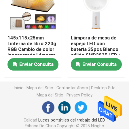
Luz recargable del trabajo del LED
Luz del trabajo del PDA LED
145x115x25mm
Lámpara de mesa de
Linterna de libro 220g
espejo LED con
RGB Cambio de color
batería 35pcs Blanco
Luz accionada solar del LED
Incorporada Lámpara
cálido SMD2835 LED +
de libro recargable
35pcs Blanco frío 2W
Enviar Consulta
Enviar Consulta
DV 5V/0.4A
Luz del trabajo de la MAZORCA del LED
2 en 1 linterna que acampa del LED
Inicio
Mapa del Sitio
Contactar Ahora
Desktop Site
Mapa del Sitio
Privacy Policy
Luz del sensor del gabinete
Calidad
Luces portátiles del trabajo del LED
linterna llevada
Fábrica De China.Copyright © 2025 Ningbo