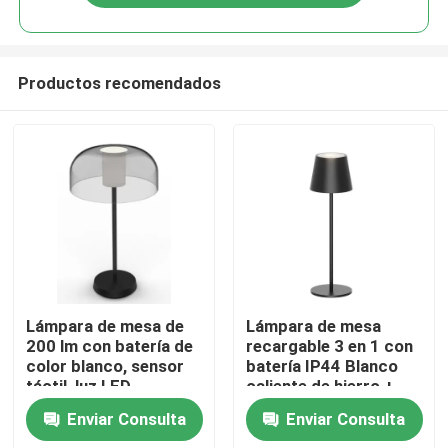
Productos recomendados
Hogar
Lámpara de mesa de
Lámpara de mesa
200 lm con batería de
recargable 3 en 1 con
color blanco, sensor
batería IP44 Blanco
Productos
táctil, luz LED
caliente de hierro +
atenuable, 20000
ABS 150lm
Enviar Consulta
Enviar Consulta
horas de duración de
Vídeos
la batería