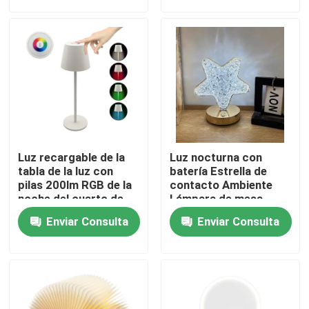
Demostración de VR
Sobre nosotros
Viaje de la fábrica
Luz recargable de la
Luz nocturna con
Control de calidad
tabla de la luz con
batería Estrella de
pilas 200lm RGB de la
contacto Ambiente
noche del cuarto de
Lámpara de mesa
niños
recargable 3.7V
éntrenos en contacto con
Enviar Consulta
Enviar Consulta
1200mA
Pida una cita
Luces portátiles del trabajo del LED