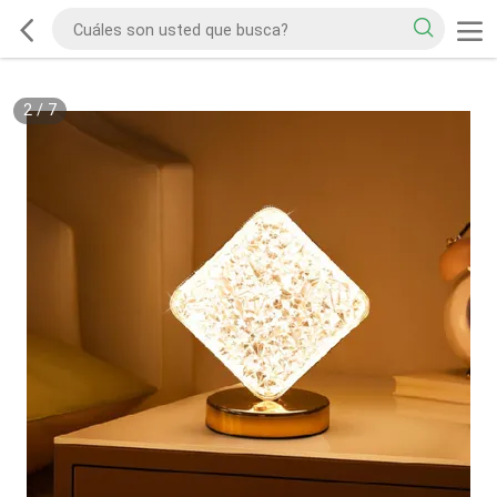
2
/
7