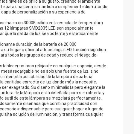
los niveles de brillo a su gusto, creando el ambiente
ente para una cena romántica o simplemente disfrutando
a capa de personalización a su experiencia de
ndose hacia un 3000K cálido en la escala de temperatura
es.Las 12 lámparas SMD2835 LED son especialmente
zar que la salida de luz sea potente y estéticamente
ionante duración de la batería de 20.000
ra su hogar u oficinaLa tecnología LED también significa
para todos los grupos de edad y reduce el riesgo de
stablecer un tono relajante en cualquier espacio, desde
e mesa recargable no es sólo una fuente de luz, sino
nteriorLa portabilidad de la lámpara de batería
a cantidad correcta de luz donde más la necesite.
de ser exagerado. Su diseño minimalista pero elegante la
uctura de la lámpara está diseñada para ser robusta y
diseño sutil de esta lámpara se mezclará perfectamente.
dadosamente diseñada que combina practicidad con
ccesorio indispensable para cualquier hogar o lugar de
uisita solución de iluminación, y transforma cualquier