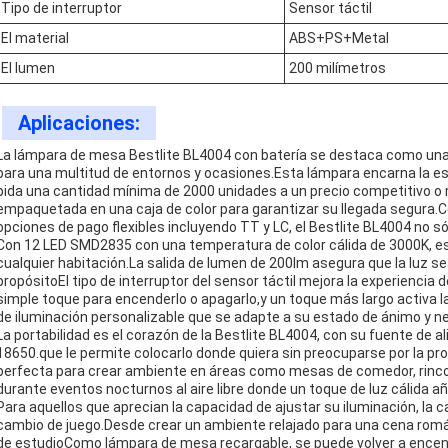
Tipo de interruptor
Sensor táctil
El material
ABS+PS+Metal
El lumen
200 milímetros
Aplicaciones:
La lámpara de mesa Bestlite BL4004 con batería se destaca como una s
para una multitud de entornos y ocasiones.Esta lámpara encarna la ese
pida una cantidad mínima de 2000 unidades a un precio competitivo 
empaquetada en una caja de color para garantizar su llegada segura.Co
opciones de pago flexibles incluyendo TT y LC, el Bestlite BL4004 no s
Con 12 LED SMD2835 con una temperatura de color cálida de 3000K, e
cualquier habitación.La salida de lumen de 200lm asegura que la luz se
propósitoEl tipo de interruptor del sensor táctil mejora la experiencia d
simple toque para encenderlo o apagarlo,y un toque más largo activa l
de iluminación personalizable que se adapte a su estado de ánimo y n
La portabilidad es el corazón de la Bestlite BL4004, con su fuente de a
18650.que le permite colocarlo donde quiera sin preocuparse por la p
perfecta para crear ambiente en áreas como mesas de comedor, rinco
durante eventos nocturnos al aire libre donde un toque de luz cálida añ
Para aquellos que aprecian la capacidad de ajustar su iluminación, la 
cambio de juego.Desde crear un ambiente relajado para una cena romá
de estudioComo lámpara de mesa recargable, se puede volver a encend