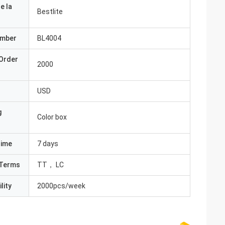
e la
Bestlite
umber
BL4004
Order
2000
USD
g
Color box
Time
7 days
Terms
TT， LC
lity
2000pcs/week