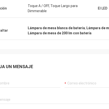
ionalismo, conocimiento, y buena
Toque A / OFF, Toque Largo para
ad de cooperar en tales una amplia
ción
El LED
Dimmerable
ad de proyectos. Atesoraré siempre
stad y las muchas, muchos años
mos trabajado juntos.
Lámpara de mesa blanca de batería
,
Lámpara de me
altar
Lámpara de mesa de 200 lm con batería
JA UN MENSAJE