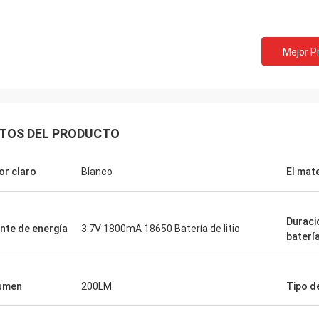
Mejor P
TOS DEL PRODUCTO
or claro
Blanco
El mate
Duraci
nte de energía
3.7V 1800mA 18650 Batería de litio
Puertas de Findy
baterí
te ha sido una compañía fantástica
ajar con y aprecian todo el mundo
lumen
200LM
Tipo d
ed mucho. Usted ha hecho mi
o tanto más fácil debido a su