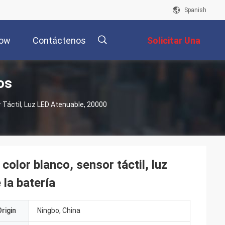
Spanish
how
Contáctenos
Solicitar Una
os
Cotización
描
Táctil, Luz LED Atenuable, 20000
述
olor blanco, sensor táctil, luz
la batería
rigin
Ningbo, China