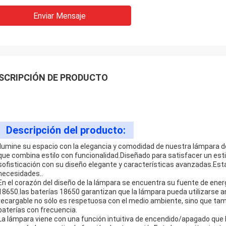
Enviar Mensaje
SCRIPCIÓN DE PRODUCTO
Descripción del producto:
Ilumine su espacio con la elegancia y comodidad de nuestra lámpara de
que combina estilo con funcionalidad.Diseñado para satisfacer un est
sofisticación con su diseño elegante y características avanzadas.Es
necesidades..
En el corazón del diseño de la lámpara se encuentra su fuente de energ
18650.las baterías 18650 garantizan que la lámpara pueda utilizars
recargable no sólo es respetuosa con el medio ambiente, sino que tamb
baterías con frecuencia.
La lámpara viene con una función intuitiva de encendido/apagado que l