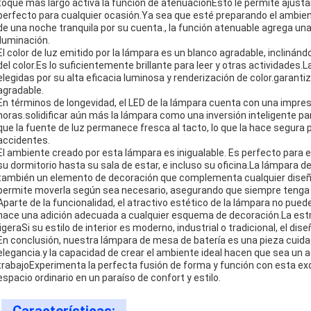
toque más largo activa la función de atenuaciónEsto le permite ajustar 
perfecto para cualquier ocasión.Ya sea que esté preparando el ambi
de una noche tranquila por su cuenta., la función atenuable agrega un
iluminación.
El color de luz emitido por la lámpara es un blanco agradable, incliná
del color.Es lo suficientemente brillante para leer y otras actividad
elegidas por su alta eficacia luminosa y renderización de color.garanti
agradable.
En términos de longevidad, el LED de la lámpara cuenta con una impres
horas.solidificar aún más la lámpara como una inversión inteligente pa
que la fuente de luz permanece fresca al tacto, lo que la hace segura 
accidentes.
El ambiente creado por esta lámpara es inigualable. Es perfecto para e
su dormitorio hasta su sala de estar, e incluso su oficina.La lámpara d
también un elemento de decoración que complementa cualquier diseño i
permite moverla según sea necesario, asegurando que siempre tenga l
Aparte de la funcionalidad, el atractivo estético de la lámpara no pue
hace una adición adecuada a cualquier esquema de decoración.La estr
ligeraSi su estilo de interior es moderno, industrial o tradicional, el 
En conclusión, nuestra lámpara de mesa de batería es una pieza cui
elegancia.y la capacidad de crear el ambiente ideal hacen que sea un a
trabajoExperimenta la perfecta fusión de forma y función con esta exq
espacio ordinario en un paraíso de confort y estilo.