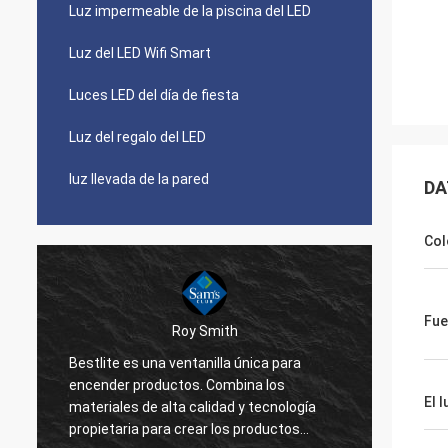
Luz impermeable de la piscina del LED
Luz del LED Wifi Smart
Luces LED del día de fiesta
Luz del regalo del LED
luz llevada de la pared
DA
Col
Fue
Roy Smith
Bestlite es una ventanilla única para
Bestli
encender productos. Combina los
a trab
El 
materiales de alta calidad y tecnología
de ust
propietaria para crear los productos
trabaj