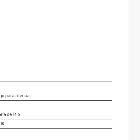
go para atenuar
a de litio
0K