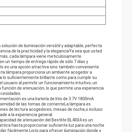
olución de iluminación versátil y adaptable, perfecta
ncia de la practicidad y la eleganciaYa sea que usted
o más, cada lámpara viene meticulosamente
n un tiempo de entrega rápido de sólo 7 días y
ólo es una opción atractiva sino también conveniente.
sta lámpara proporciona un ambiente acogedor a
a lo suficientemente brillante como para cumplir su
el usuario al permitir un funcionamiento intuitivo; un
a función de atenuación, lo que permite una experiencia
ecesidades.
limentación es una batería de litio de 3.7V 1800mA
roximidad de las tomas de corrienteLa lámpara es
nes de lectura acogedores, mesas de noche,o incluso
ade a la experiencia general.
capacidad de atenuación del Bestlite BL4004 es un
ntica hasta proporcionar suficiente luz para una noche
er fácilmente.Listo para ofrecer iluminación donde y