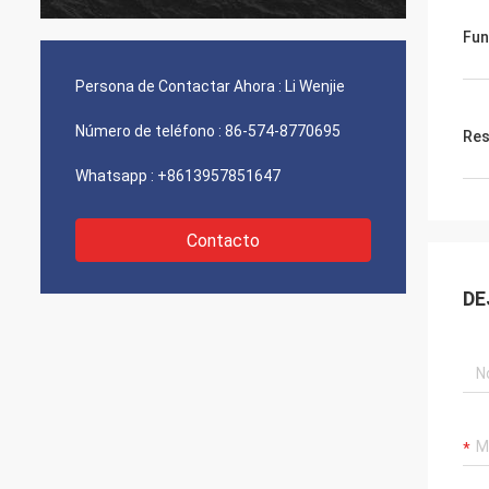
ligeros más brillantes en el mercado.
profes
Bestlite es nuestro proveedor y un rato
volunt
Fun
e
largo, socio de confianza del número uno.
varied
Tenemos varios proyectos que estamos
su ami
Persona de Contactar Ahora :
Li Wenjie
trabajando encendido. ¡Me siento
que he
confiado nosotros continuaré siendo
Número de teléfono :
86-574-8770695
Res
acertado en el futuro!
Whatsapp :
+8613957851647
Contacto
DE