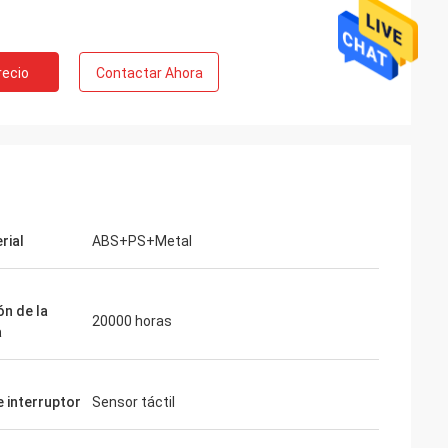
recio
Contactar Ahora
rial
ABS+PS+Metal
ón de la
20000 horas
a
e interruptor
Sensor táctil