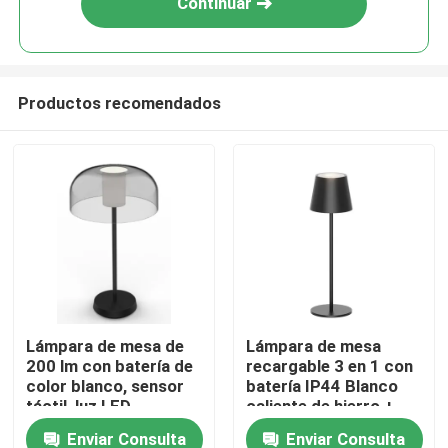
Continuar
Productos recomendados
Hogar
Lámpara de mesa de
Lámpara de mesa
200 lm con batería de
recargable 3 en 1 con
Productos
color blanco, sensor
batería IP44 Blanco
táctil, luz LED
caliente de hierro +
atenuable, 20000
ABS 150lm
Enviar Consulta
Enviar Consulta
Vídeos
horas de duración de