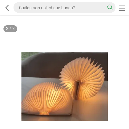
2
/
3