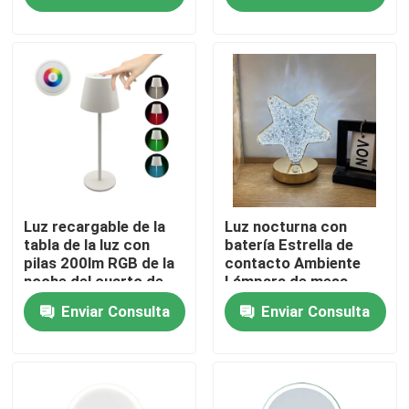
la batería
Demostración de VR
Sobre nosotros
Viaje de la fábrica
Control de calidad
Luz recargable de la
Luz nocturna con
tabla de la luz con
batería Estrella de
pilas 200lm RGB de la
contacto Ambiente
noche del cuarto de
Lámpara de mesa
éntrenos en contacto con
niños
recargable 3.7V
Enviar Consulta
Enviar Consulta
1200mA
Pida una cita
Luces portátiles del trabajo del LED