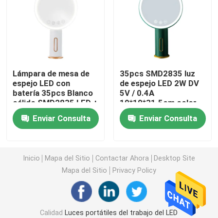
Luz recargable del trabajo del LED
Luz del trabajo del PDA LED
Lámpara de mesa de
35pcs SMD2835 luz
espejo LED con
de espejo LED 2W DV
Luz accionada solar del LED
batería 35pcs Blanco
5V / 0.4A
cálido SMD2835 LED +
19*19*31.5cm color
35pcs Blanco frío 2W
único
Luz del trabajo de la MAZORCA del LED
Enviar Consulta
Enviar Consulta
DV 5V/0.4A
2 en 1 linterna que acampa del LED
Inicio
Mapa del Sitio
Contactar Ahora
Desktop Site
Mapa del Sitio
Privacy Policy
Luz del sensor del gabinete
linterna llevada
Calidad
Luces portátiles del trabajo del LED