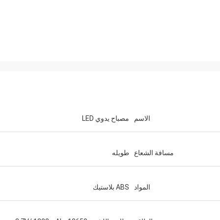
الاسم
مصباح يدوي LED
مسافة الشعاع
طويله
فيندي جيتس
لقد ك
ونقدر كل فرد منكم كثيرًا. لقد جعلت
المواد
ABS بلاستيك
أسهل كثيرًا بسبب مهنيتك ومعرفتك واس
للتعاون في مثل هذه المجموعة المت
المشاريع. سأعتز دائمًا بصداقتك و