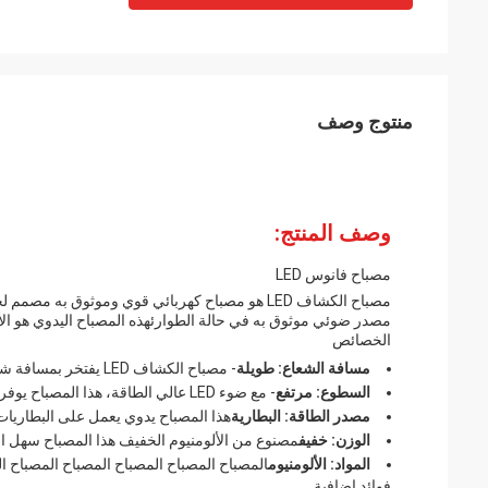
منتوج وصف
وصف المنتج:
مصباح فانوس LED
مصباح الكشاف LED هو مصباح كهربائي قوي وموثوق ب
مصدر ضوئي موثوق به في حالة الطوارئهذه المصباح اليدوي هو الأد
الخصائص
مسافة الشعاع: طويلة
- مصباح الكشاف LED يفتخر بمسافة شعاع مثيرة للإعجاب، مما يسمح لك برؤية مسافات بعيدة في الظلام.
السطوع: مرتفع
- مع ضوء LED عالي الطاقة، هذا المصباح يوفر إضاءة مشرقة وواضحة في أي موقف.
مصدر الطاقة: البطارية
هذا المصباح يدوي يعمل على البطاريات
الوزن: خفيف
مصنوع من الألومنيوم الخفيف هذا المصباح سهل ال
المواد: الألومنيوم
المصباح المصباح المصباح المصباح المصباح ال
فوائد إضافية