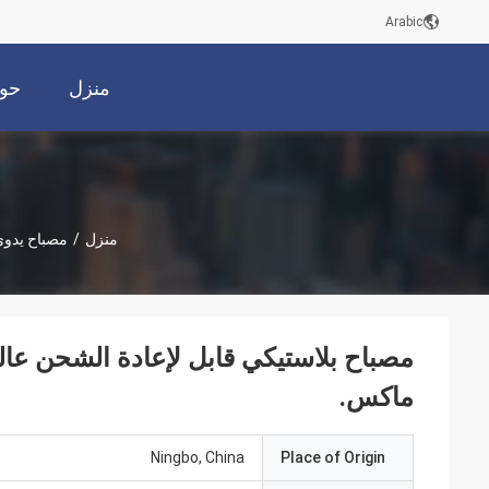
Arabic
منزل
حول
منزل
/
مصباح يدوي ED
ماكس.
Ningbo, China
Place of Origin