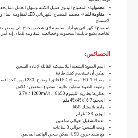
محمول
هذه المصباح اليدوي ضئيل الكتلة وسهل الحمل مما يجعل
مقاومة للماء
- مصمم المصباح الكهربائي LED لمقاومة الماء والرطوبة، مما يجعله مناسبًا للاستخدام في البيئات الرطبة.
الاستنتاج
المصباح الكهربائي هو أداة أساسية لأي شخص يحتاج إلى مصدر ضوئي
الخاصة بكمع قابليته المحمولة وخصائصه المقاومة للماء، إنه أمر
الخصائص:
اسم المنتج: الشعلة البلاستيكية القابلة لإعادة الشحن
يمكن أن تستخدم كبنك طاقة
مصباح LED: 1 مصباح LED فائق الوضوح، 230 لومن كحد أقصى.
وظيفة الضوء: سطوع عالية - سطوع منخفض - فلاش
بطارية: بطارية الليثيوم 18650، 3.7V / 1200mAh
الحجم: 45x45x16.7ملم
مادة: بلاستيك ABS
الوزن: 133 غرام
مدة التشغيل: حوالي ساعتين
وقت الشحن: حوالي 3 ساعات
مع منفذ خروج USB، يمكن شحن الهاتف المحمول