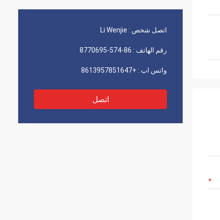
المشاريع التي نعمل عليها. أنا واثق من أننا
سنواصل النجاح في المستقبل!
اتصل شخص :
Li Wenjie
رقم الهاتف :
86-574-8770695
واتس اب :
+8613957851647
اتصل