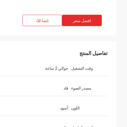
افضل سعر
ﺎﺘﺼﻟ ﺍﻶﻧ
تفاصيل المنتج
وقت التشغيل
حوالي 2 ساعة
مصدر الضوء
قاد
اللون
أسود