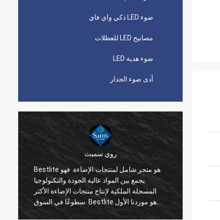
ضوء LED ذكي واي فاي
مصابيح LED للعطلات
ضوء هدية LED
أدى ضوء الجدار
روي سميث
انت Bestlite شركة رائعة للعمل معها
Bestlite هو متجر شامل لمنتجات الإضاءة. فهو
 وظيفتي
يجمع بين المواد عالية الجودة والتكنولوجيا
تعدادك
المسجلة الملكية لإنتاج منتجات الإضاءة الأكثر
نوعة من
سطوعًا في السوق. Bestlite هو موردنا الأول
السنوات
وشريك موثوق به منذ فترة طويلة. لدينا عدد من