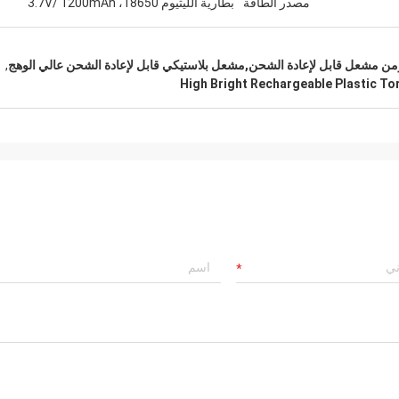
مصدر الطاقة
بطارية الليثيوم 18650، 3.7V/ 1200mAh
العديدة التي عملنا فيها معًا.
,
High Bright Rechargeable Plastic To