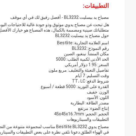
التطبيقات:
مصباح يد بيسليت BL3232 - أفضل رفيق لك في أي موقف
متطلباتك.صينية ومصممة بالكمال، هذه المصباح هو خيارك الأفض
حول مصباح يد بيسليت BL3232
اسم العلامة التجارية: Bestlite
رقم النموذج: BL3232
مكان المنشأ: نينغبو، الصين
الحد الأدنى لكمية الطلب: 5000
السعر: 1.95 دولار أمريكي
تفاصيل التعبئة والتغليف: مربع ملون
وقت التسليم: 7 أيام
شروط الدفع: TT، LC
القدرة على التوريد: 5000 قطعة / أسبوع
الوزن: خفيف
اللون: الأسود
مصدر الطاقة: البطارية
إنتاج الضوء: مرتفع
الحجم: الحجم: 45x45x16.7mm
التطبيقات والسيناريوهات
مصباح يدوي Bestlite BL3232 مناسب لمجموعة
في الهواء الطلق.دعونا نلقي نظرة على بعض التطبيقات والسيناري