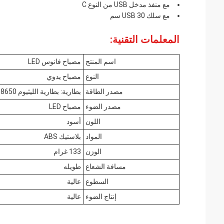
مع منفذ مدخل USB من النوع C
مع سلك USB 30 سم
المعلمات التقنية:
اسم المنتج
مصباح فانوس LED
النوع
مصباح يدوي
مصدر الطاقة
بطارية: بطارية الليثيوم 18650، 3.7V / 1200mAh
مصدر الضوء
مصباح LED
اللون
أسود
المواد
بلاستيك ABS
الوزن
133 غرام
مسافة الشعاع
طويله
السطوع
عالية
إنتاج الضوء
عالية