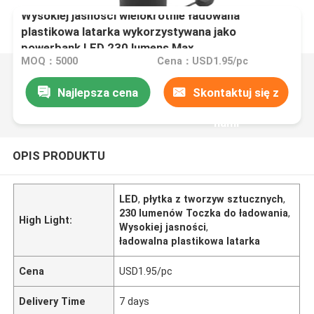
Wysokiej jasności wielokrotnie ładowana
plastikowa latarka wykorzystywana jako
powerbank LED 230 lumens Max.
MOQ：5000
Cena：USD1.95/pc
Najlepsza cena
Skontaktuj się z
nami
OPIS PRODUKTU
LED
,
płytka z tworzyw sztucznych
,
230 lumenów Toczka do ładowania
,
High Light:
Wysokiej jasności
,
ładowalna plastikowa latarka
Cena
USD1.95/pc
Delivery Time
7 days