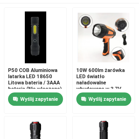
P50 COB Aluminiowa
10W 600lm żarówka
latarka LED 18650
LED światło
Litowa bateria / 3AAA
naładowalne
bateria (Nie włączona)
wbudowane w 3,7V
2000 MAH bateria
Dom
Wyślij zapytanie
Wyślij zapytanie
litowa
Produkty
Filmy