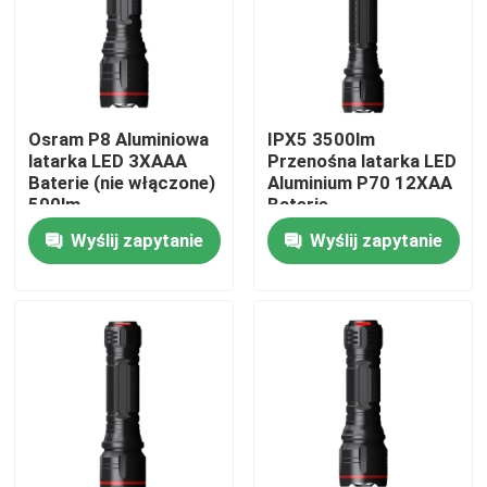
Pokaz VR
O nas
Osram P8 Aluminiowa
IPX5 3500lm
latarka LED 3XAAA
Przenośna latarka LED
Baterie (nie włączone)
Aluminium P70 12XAA
Wycieczka po fabryce
500lm
Baterie
Wyślij zapytanie
Wyślij zapytanie
Kontrola jakości
Skontaktuj się z nami
Poprosić o wycenę
Przenośne światła robocze LED