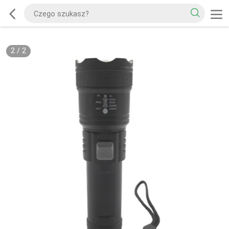
2
/
2