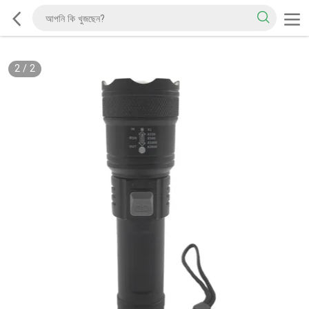
2
/
2