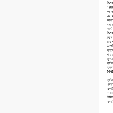
Best
1800
করছে
এই ব
আপনা
যারা
কাস্
Best
ব্র্যা
মডে
উৎপত্
সুইচে
পাওয
লুমে
ব্যাট
হালক
বৈশিষ্
ব্যাট
একটি 
একটি 
বাবল 
রিসি
একটি 