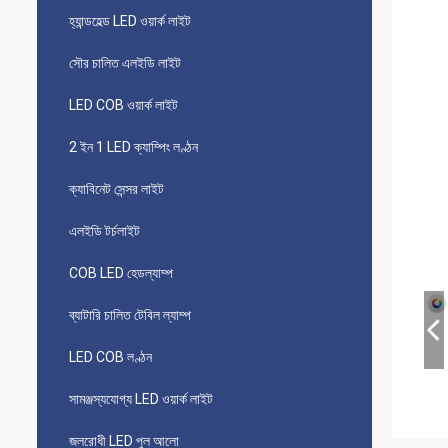
হ্যান্ডহেল্ড LED ওয়ার্ক লাইট
সৌর চালিত এলইডি লাইট
LED COB ওয়ার্ক লাইট
2 ইন 1 LED ক্যাম্পিং লণ্ঠন
ক্যাবিনেট সেন্সর লাইট
এলইডি টর্চলাইট
COB LED হেডল্যাম্প
ব্যাটারি চালিত টেবিল ল্যাম্প
LED COB লণ্ঠন
সামঞ্জস্যযোগ্য LED ওয়ার্ক লাইট
জলরোধী LED পুল আলো