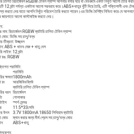
টারি চালিত রিচার্জেবল RGBW টেবিল ল্যাম্প আপনার বসার ঘরে বা বেডরুমে একটি নিখুঁত আলো তৈরি ক
এটি 12 ঘন্টা পর্যন্ত একটানা আলো সরবরাহ করে।ABS+ধাতুর খুঁটি দিয়ে তৈরি, এটি শক্তিশালী এবং 
জস্য করতে দেয় যাতে আপনি নিখুঁত পরিবেশ তৈরি করতে পারেন।এর ডিমিং বৈশিষ্ট্য নিশ্চিত করে যে আপনা
র জায়গাতে আলো কাস্টমাইজ করতে দেয়।
্য:
র নাম: রিচার্জেবল RGBW ব্যাটারি চালিত টেবিল ল্যাম্প
া মোড: ডিমিং সহ চালু/বন্ধ
 তীব্রতা: উজ্জ্বল
ান: ABS + ধাতব মেরু + ধাতু বেস
ারি লাইফ: 12 ঘন্টা
কা রঙ: RGBW
ক্তিগত পরামিতি:
পরামিতি
ারির ক্ষমতা
1800mAh
া রং
আরজিবিডব্লিউ
ব্যাটারি চালিত টেবিল ল্যাম্প
ারির ধরন
রিচার্জেবল
তি
গোলাকার
 টাইপ
স্পর্শ সেন্সর
র
11.5*33সেমি
ির উৎস
3.7V 1800mA 18650 লিথিয়াম ব্যাটারি
া মোড
ম্লান করার জন্য দীর্ঘ প্রেস সহ চালু/বন্ধ মোড
ান
ABS+ধাতু
প্লিকেশন: