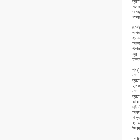
ব্যা
সহ, 
সামঞ্
থাকা
বৈশিষ্ট
পণ্যে
হালক
আলোর
উপাদ
ব্যাট
হাল
প্রযু
নাম
ব্যাট
হালক
নাম
ব্যাট
আকৃ
সুইচ
আকা
শক্ত
হালক
উপাদ
অ্যা