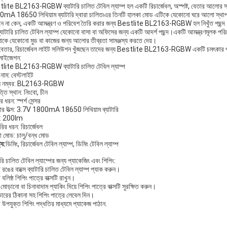
lite BL2163-RGBW ব্যাটারি চালিত টেবিল ল্যাম্প হল একটি রিচার্জেবল, অস্পষ্ট, বেতার আলোর 
mA 18650 লিথিয়াম ব্যাটারি দ্বারা চালিত৷এর তিনটি হালকা মোড এটিকে যেকোনো ঘরে আলো স্থাপনের
ন না কেন, একটি আমন্ত্রণ ও পরিবেশ তৈরি করার জন্য Bestlite BL2163-RGBW হল নিখুঁত পছন্দ
্যাটারি চালিত টেবিল ল্যাম্প যেকোনো বাসা বা অফিসের জন্য একটি আদর্শ পছন্দ।একটি আমন্ত্রণমূলক প
কে যেকোনো মুড বা কাজের জন্য আলোর তীব্রতা সামঞ্জস্য করতে দেয়।
 বেতার, রিচার্জেবল লাইট সলিউশন খুঁজছেন তাদের জন্য Bestlite BL2163-RGBW একটি চমৎকার প
টমাইজেশন:
lite BL2163-RGBW ব্যাটারি চালিত টেবিল ল্যাম্প
ন্ড নাম: বেস্টলাইট
ল নম্বর: BL2163-RGBW
তি স্থান: নিংবো, চীন
র ধরন: স্পর্শ সেন্সর
়ার উত্স: 3.7V 1800mA 18650 লিথিয়াম ব্যাটারি
ন: 200lm
ারির ধরন: রিচার্জেবল
া মোড: চালু/বন্ধ মোড
ট্য:
ডিমিং, রিচার্জেবল টেবিল ল্যাম্প, ডিমিং টেবিল ল্যাম্প
ারি চালিত টেবিল ল্যাম্পের জন্য প্যাকেজিং এবং শিপিং:
রঙের বাক্সে ব্যাটারি চালিত টেবিল ল্যাম্প প্যাক করুন।
বলিষ্ঠ শিপিং পাত্রে বাক্সটি রাখুন।
মোড়ানো বা চিনাবাদাম প্যাকিং দিয়ে শিপিং পাত্রে বাক্সটি সুরক্ষিত করুন।
ভারের ঠিকানা সহ শিপিং পাত্রে লেবেল দিন।
উপযুক্ত শিপিং পদ্ধতির মাধ্যমে প্যাকেজ পাঠান.