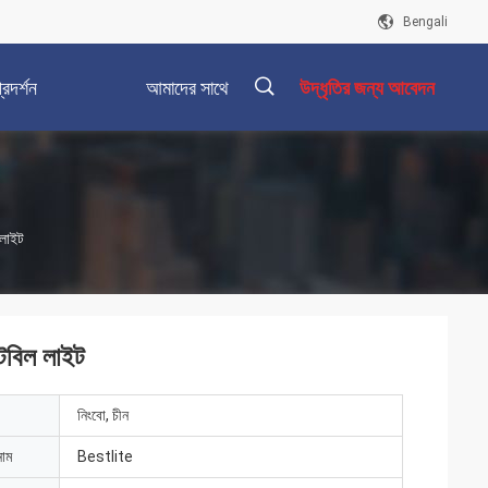
Bengali
রদর্শন
আমাদের সাথে
উদ্ধৃতির জন্য আবেদন
যোগাযোগ করুন
描
 লাইট
述
টেবিল লাইট
নিংবো, চীন
নাম
Bestlite