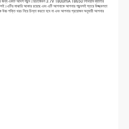
রার জন্য একটি আদর্শ পছন্দ।রিচার্জেবল 3.7V 1800mA 18650 লিথিয়াম ব্যাটারি
টেকসই।এটির মাঝারি আকার রয়েছে এবং এটি আপনাকে আপনার পছন্দসই স্তরে উজ্জ্বলতা
কে উচ্চ শক্তি খরচ নিয়ে চিন্তা করতে হবে না এবং আপনার প্রয়োজন অনুযায়ী আপনার