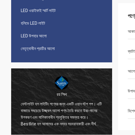
LED ওয়াইফাই স্মার্ট লাইট
পণ্
হলিডে LED লাইট
আকা
LED উপহার আলো
নেতৃত্বাধীন প্রাচীর আলো
ব্যাট
আলোর
উপাদ
রয় স্মিথ
বেস্টলাইট হল লাইটিং পণ্যের জন্য একটি ওয়ান স্টপ শপ। এটি
Bestlite
বাজারে সবচেয়ে উজ্জ্বল আলো পণ্য তৈরি করতে উচ্চ-মানের
এবং আপনি
বিশে
উপকরণ এবং মালিকানাধীন প্রযুক্তির সমন্বয় করে।
জ্ঞান এবং
ি
Bestlite হল আমাদের এক নম্বর সরবরাহকারী এবং দীর্ঘ
কারণে আ
সময়ের, বিশ্বস্ত অংশীদার। আমাদের অনেকগুলো প্রজেক্ট
সবসময় আ