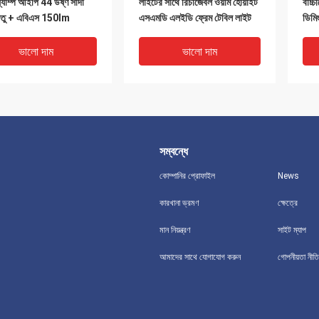
্যাম্প আইপি 44 উষ্ণ সাদা
লাইটের সাথে রিচার্জেবল ওয়ার্ম হোয়াইট
বাচ্চ
াতু + এবিএস 150lm
এসএমডি এলইডি ফ্রেম টেবিল লাইট
ডিমি
ভালো দাম
ভালো দাম
সম্বন্ধে
কোম্পানির প্রোফাইল
News
কারখানা ভ্রমণ
ক্ষেত্রে
মান নিয়ন্ত্রণ
সাইট ম্যাপ
5x4.5cm ব্যাটারি চালিত
160lm 3 ইন 1 ব্যাটারি চালিত
নার্স
আমাদের সাথে যোগাযোগ করুন
গোপনীয়তা নীতি
্যাম্প 3 ইন 1 ফ্রি টুইস্টেড
টেবিল ল্যাম্প ফ্রি টুইস্টেড টিউব
LED 
বি নাইট লাইট টাচ সেন্সর সুইচ
23x11.5x4.5 সেমি
3W
10
ভালো দাম
ভালো দাম