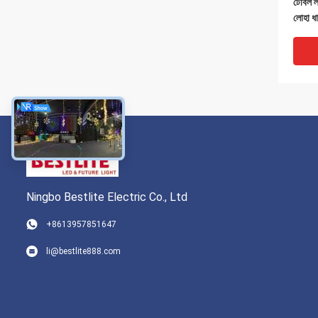
টেবিল ল
লোহা ধ
Ningbo Bestlite Electric Co., Ltd
+8613957851647
23x11.
li@bestlite888.com
টেবিল ল
টিউব বে
খোলা