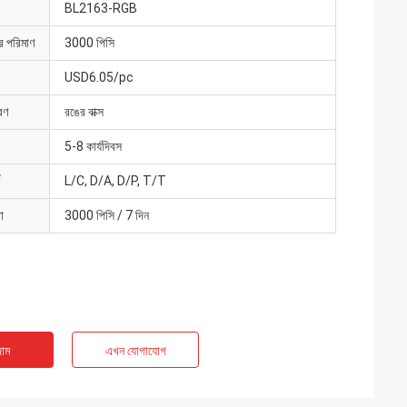
BL2163-RGB
ার পরিমাণ
3000 পিসি
USD6.05/pc
রণ
রঙের বাক্স
5-8 কার্যদিবস
L/C, D/A, D/P, T/T
া
3000 পিসি / 7 দিন
াম
এখন যোগাযোগ