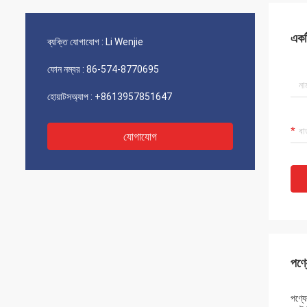
আছে যার উপর আমরা কাজ করছি। আমি নিশ্চিত যে আমরা
কাজ করেছি
ভবিষ্যতে সফল হতে থাকব!
একটি
ব্যক্তি যোগাযোগ :
Li Wenjie
ফোন নম্বর :
86-574-8770695
হোয়াটসঅ্যাপ :
+8613957851647
যোগাযোগ
পণ্য
পণ্যের