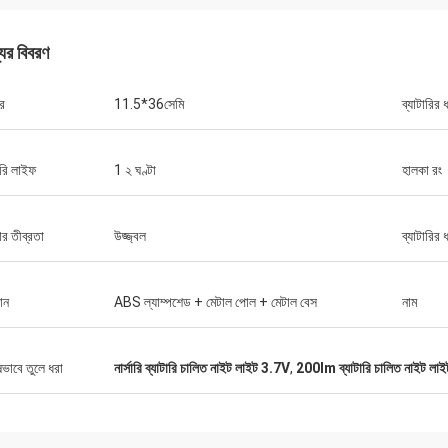
যের বিবরণ
র
11.5*36সেমি
ব্যাটারির 
ারি লাইফ
1 ২ ঘণ্টা
হালকা রং
 তীব্রতা
উজ্জ্বল
ব্যাটারির 
ান
ABS ল্যাম্পশেড + মেটাল পোল + মেটাল বেস
নাম
ফাইন্ডি গেটস
 কাজ করার জন্য একটি চমত্কার কোম্পানি হয়েছে
 সবাই খুব প্রশংসা করেছেন. আপনার পেশাদারিত্ব,
ষভাবে তুলে ধরা
নার্সারি ব্যাটারি চালিত নাইট লাইট 3.7V
,
200lm ব্যাটারি চালিত নাইট লাই
 এই ধরনের বিভিন্ন প্রকল্পে সহযোগিতা করার ইচ্ছার
পনি আমার কাজকে অনেক সহজ করে দিয়েছেন। আমি
পনার বন্ধুত্ব এবং অনেক, বহু বছর আমরা একসঙ্গে