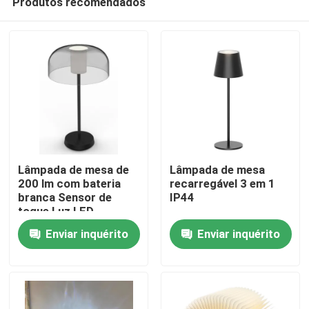
Produtos recomendados
Lâmpada de mesa de
Lâmpada de mesa
200 lm com bateria
recarregável 3 em 1
branca Sensor de
IP44
toque Luz LED
Casa
Dimmable 20000
Enviar inquérito
Enviar inquérito
horas de duração da
bateria
Produtos
Vídeos