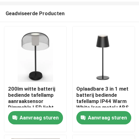
Geadviseerde Producten
200lm witte batterij
Oplaadbare 3 in 1 met
bediende tafellamp
batterij bediende
Huis
aanraaksensor
tafellamp IP44 Warm
Dimmable LED licht
White Iron metal+ABS
20000 uur levensduur
150lm
Aanvraag sturen
Aanvraag sturen
Producten
Video's