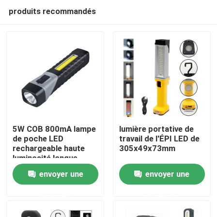
produits recommandés
5W COB 800mA lampe
lumière portative de
de poche LED
travail de l'ÉPI LED de
rechargeable haute
305x49x73mm
Maison
luminosité longue
distance de rayon
envoyer une
envoyer une
Produits
demande
demande
Vidéos