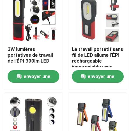
Exposition de VR
Au sujet de nous
3W lumières
Le travail portatif sans
Visite d'usine
portatives de travail
fil de LED allume l'ÉPI
de l'ÉPI 300lm LED
rechargeable
imperméable avec
Contrôle de qualité
l'agrafe pliable de
envoyer une
envoyer une
support avec l'aimant
fort
demande
demande
contactez-nous
Demandez une citation
Lumières portatives de travail de LED