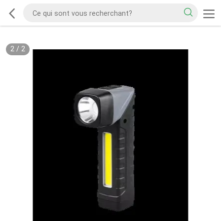
2
/
2