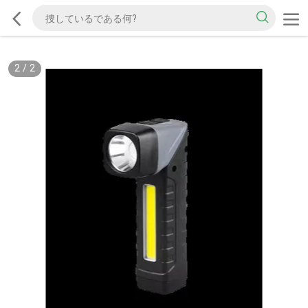
2
/
2