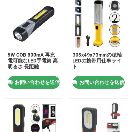
5W COB 800mA 再充
305x49x73mmの穂軸
電可能なLED手電筒 高
LEDの携帯用仕事ライ
明るさ 長距離
ト
お問い合わせを送信
お問い合わせを送信
家
プロダクト
ビデオ