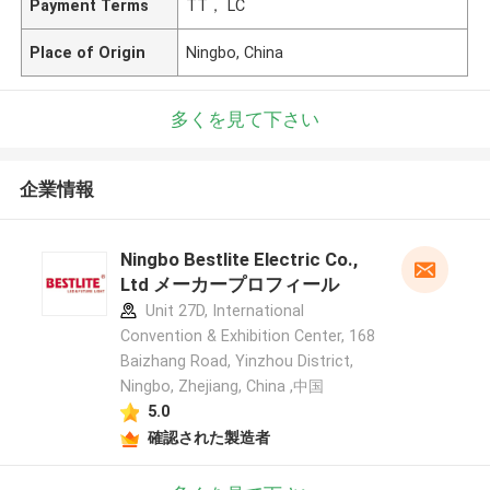
Payment Terms
TT， LC
Place of Origin
Ningbo, China
多くを見て下さい
企業情報
Ningbo Bestlite Electric Co.,
Ltd メーカープロフィール
Unit 27D, International
Convention & Exhibition Center, 168
Baizhang Road, Yinzhou District,
Ningbo, Zhejiang, China ,中国
5.0
確認された製造者