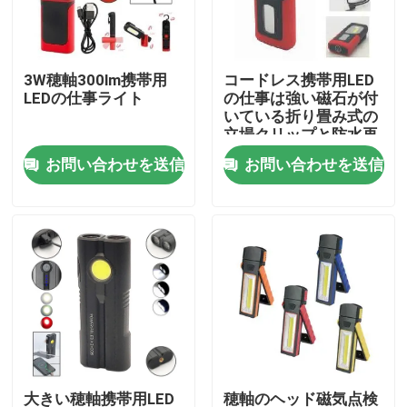
VRショー
3W穂軸300lm携帯用
コードレス携帯用LED
LEDの仕事ライト
の仕事は強い磁石が付
私達について
いている折り畳み式の
立場クリップと防水再
充電可能な穂軸をつけ
お問い合わせを送信
お問い合わせを送信
工場旅行
る
品質管理
私達に連絡しなさい
引用を要求しなさい
携帯用LEDの仕事ライト
大きい穂軸携帯用LED
穂軸のヘッド磁気点検