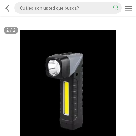
2
/
2