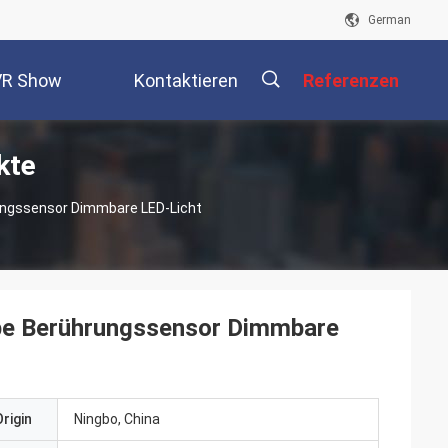
German
VR Show
Kontaktieren
Referenzen
kte
Sie Uns
描
ungssensor Dimmbare LED-Licht
述
mpe Berührungssensor Dimmbare
rigin
Ningbo, China