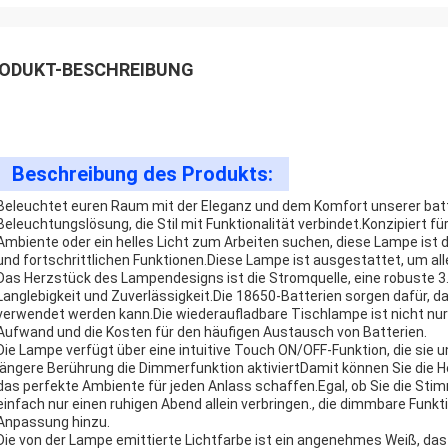
ODUKT-BESCHREIBUNG
Beschreibung des Produkts:
Beleuchtet euren Raum mit der Eleganz und dem Komfort unserer batte
Beleuchtungslösung, die Stil mit Funktionalität verbindet.Konzipiert 
Ambiente oder ein helles Licht zum Arbeiten suchen, diese Lampe ist d
und fortschrittlichen Funktionen.Diese Lampe ist ausgestattet, um alle
Das Herzstück des Lampendesigns ist die Stromquelle, eine robuste 3
Langlebigkeit und Zuverlässigkeit.Die 18650-Batterien sorgen dafür,
verwendet werden kann.Die wiederaufladbare Tischlampe ist nicht nur
Aufwand und die Kosten für den häufigen Austausch von Batterien.
Die Lampe verfügt über eine intuitive Touch ON/OFF-Funktion, die sie
längere Berührung die Dimmerfunktion aktiviertDamit können Sie die 
das perfekte Ambiente für jeden Anlass schaffen.Egal, ob Sie die S
einfach nur einen ruhigen Abend allein verbringen., die dimmbare Funk
Anpassung hinzu.
Die von der Lampe emittierte Lichtfarbe ist ein angenehmes Weiß, da