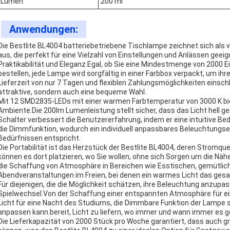
Lumen
200 ml
Anwendungen:
Die Bestlite BL4004 batteriebetriebene Tischlampe zeichnet sich als
aus, die perfekt für eine Vielzahl von Einstellungen und Anlässen geei
Praktikabilität und Eleganz.Egal, ob Sie eine Mindestmenge von 2000
bestellen, jede Lampe wird sorgfältig in einer Farbbox verpackt, um ih
Lieferzeit von nur 7 Tagen und flexiblen Zahlungsmöglichkeiten einschli
attraktive, sondern auch eine bequeme Wahl.
Mit 12 SMD2835-LEDs mit einer warmen Farbtemperatur von 3000 K bi
Ambiente.Die 200lm Lumenleistung stellt sicher, dass das Licht hell 
Schalter verbessert die Benutzererfahrung, indem er eine intuitive Be
die Dimmfunktion, wodurch ein individuell anpassbares Beleuchtungser
Bedürfnissen entspricht.
Die Portabilität ist das Herzstück der Bestlite BL4004, deren Stromque
können es dort platzieren, wo Sie wollen, ohne sich Sorgen um die Nä
die Schaffung von Atmosphäre in Bereichen wie Esstischen, gemütlich
Abendveranstaltungen im Freien, bei denen ein warmes Licht das gesa
Für diejenigen, die die Möglichkeit schätzen, ihre Beleuchtung anzupas
Spielwechsel.Von der Schaffung einer entspannten Atmosphäre für e
Licht für eine Nacht des Studiums, die Dimmbare Funktion der Lampe so
anpassen kann.bereit, Licht zu liefern, wo immer und wann immer es g
Die Lieferkapazität von 2000 Stück pro Woche garantiert, dass auch