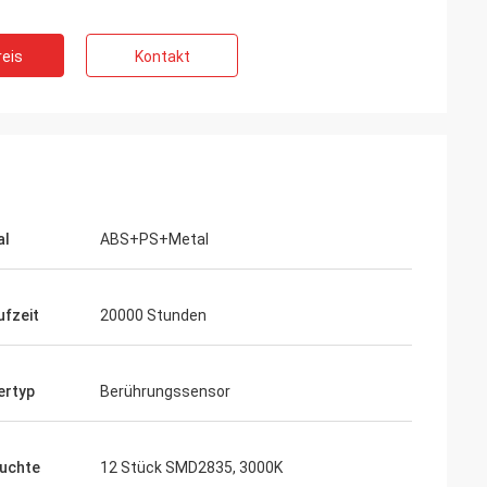
eis
Kontakt
al
ABS+PS+Metal
ufzeit
20000 Stunden
ertyp
Berührungssensor
uchte
12 Stück SMD2835, 3000K