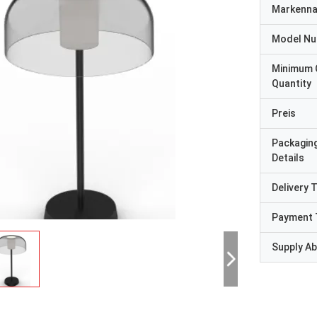
Markenn
Model N
Minimum 
Quantity
Preis
Packagin
Details
Delivery 
Payment 
Supply Abi