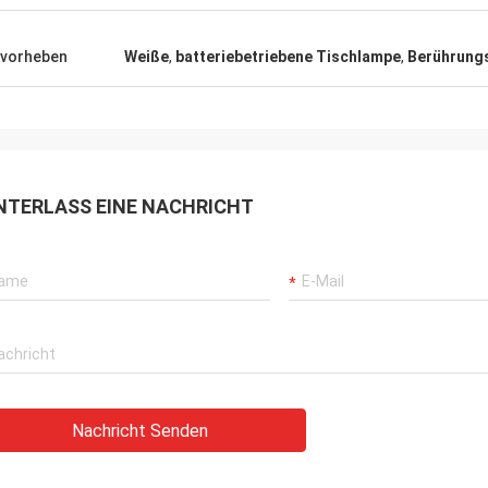
illigkeit, auf solch einer großer
t von Projekten
enzuarbeiten gemacht. Ich hüte
vorheben
Weiße
,
batteriebetriebene Tischlampe
,
Berührungs
Ihre Freundschaft und die vielen,
Jahre, die wir zusammengearbeitet
NTERLASS EINE NACHRICHT
Nachricht Senden