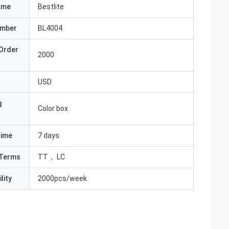
ame
Bestlite
umber
BL4004
Order
2000
USD
g
Color box
Time
7 days
Terms
TT， LC
lity
2000pcs/week