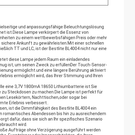
 vielseitige und anpassungsfähige Beleuchtungslösung
gnet ist.Diese Lampe verkörpert die Essenz von
 Einheiten zu einem wettbewerbsfähigen Preis oder mehr
re sichere Ankunft zu gewährleisten.Mit einer schnellen
eßlich TT und LC, ist der Bestlite BL4004 nicht nur eine
etet diese Lampe jedem Raum ein einladendes
genug ist, um seinen Zweck zu erfüllenDer Touch-Sensor-
dienung ermöglicht.und eine längere Berührung aktiviert
lebnis ermöglicht wird, das Ihrer Stimmung und Ihren
lle eine 3,7V 1800mA 18650 Lithiumbatterie ist.Sie
he zu Steckdosen zu machen.Die Lampe ist perfekt für
en Lesekörtern, Nachttischen,oder sogar bei
mte Erlebnis verbessert..
sen, ist die Dimmfähigkeit des Bestlite BL4004 ein
in romantisches Abendessen bis hin zu ausreichendem
rgt dafür, dass sie sich an Ihr spezifisches Szenario
ebraucht wird.
 große Aufträge ohne Verzögerung ausgeführt werden