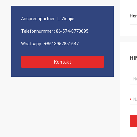
Bestlite ist unser Nummer Eins-Lieferant
Bereitw
und eine lange Zeit, verlässlicher Partner.
Vielfal
Wir haben einige Projekte, die wir an
zusamm
Her
Ansprechpartner :
Li Wenjie
bearbeiten. Ich bin wir fortfahre,
immer 
erfolgreich zu sein in der Zukunft
viele 
Telefonnummer :
86-574-8770695
überzeugt!
haben.
Whatsapp :
+8613957851647
HI
Kontakt