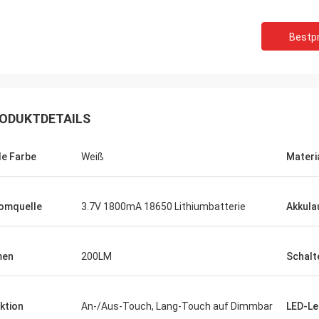
Bestpr
ODUKTDETAILS
le Farbe
Weiß
Materi
omquelle
3.7V 1800mA 18650 Lithiumbatterie
Akkula
Findy-Tore
te ist eine fantastische Firma
men
200LM
Schalt
n, zum mit zu arbeiten und jeder
nen werden sehr geschätzt. Sie
meinen Job soviel einfacher wegen
ktion
An-/Aus-Touch, Lang-Touch auf Dimmbar
LED-Le
Professionalismus, Wissens und