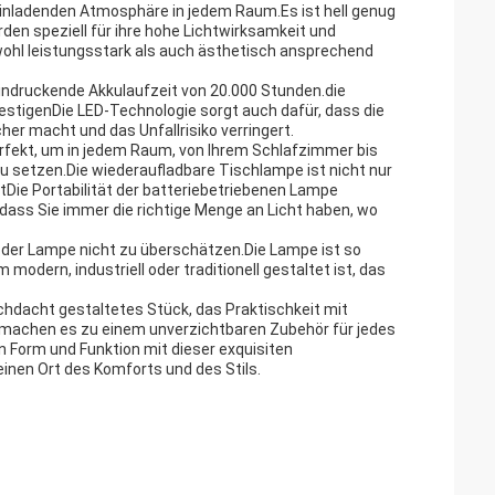
, einladenden Atmosphäre in jedem Raum.Es ist hell genug
en speziell für ihre hohe Lichtwirksamkeit und
wohl leistungsstark als auch ästhetisch ansprechend
eindruckende Akkulaufzeit von 20.000 Stunden.die
 festigenDie LED-Technologie sorgt auch dafür, dass die
cher macht und das Unfallrisiko verringert.
perfekt, um in jedem Raum, von Ihrem Schlafzimmer bis
 setzen.Die wiederaufladbare Tischlampe ist nicht nur
ztDie Portabilität der batteriebetriebenen Lampe
 dass Sie immer die richtige Menge an Licht haben, wo
t der Lampe nicht zu überschätzen.Die Lampe ist so
m modern, industriell oder traditionell gestaltet ist, das
dacht gestaltetes Stück, das Praktischkeit mit
, machen es zu einem unverzichtbaren Zubehör für jedes
 Form und Funktion mit dieser exquisiten
nen Ort des Komforts und des Stils.