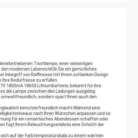
riebetriebenen Tischlampe, einer vielseitigen
für den modernen LebensstilOb Sie ein gemütliches
er Inbegriff von Raffinesse mit ihrem schlanken Design
 Ihre Bedürfnisse zu erfüllen.
.7V 1800mA 18650 Lithiumbatterie, bekannt für ihre
 dass die Lampe zwischen den Ladungen ausgiebig
 umweltfreundlich, sondern spart Ihnen auch den
 unglaublich benutzerfreundlich macht.Während eine
Helligkeitsniveaus nach Ihren Wünschen anpassen und so
timmung für ein romantisches Abendessen schaffen oder
tion fügt Ihrem Beleuchtungserlebnis eine Schicht der
s sich auf der Farbtemperaturskala zu einem warmen