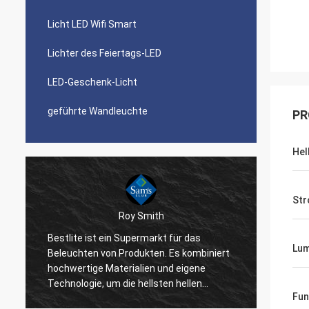
Licht LED Wifi Smart
Lichter des Feiertags-LED
LED-Geschenk-Licht
geführte Wandleuchte
PR
Hel
Str
Roy Smith
Bestlite ist ein Supermarkt für das
Bestli
Lu
Beleuchten von Produkten. Es kombiniert
gewese
hochwertige Materialien und eigene
von Ih
n
Technologie, um die hellsten hellen
haben 
Fun
Produkte auf dem Markt herzustellen.
Ihres 