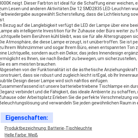
3000K neigt. Dieser Farbton ist ideal für die Schaffung einer weichen
zum Lesen und anderen Aktivitäten.Die 12 SMD2835 LED-Leuchten wurd
Farbwiedergabe ausgewählt.Sicherstellung, dass die Lichtleistung so
ist.
In Bezug auf die Langlebigkeit verfügt die LED der Lampe über eine be
Lampe als intelligente Investition für Ihr Zuhause oder Büro weiter zu
Lichtquelle beim Berühren kühl bleibt, was sie für alle Altersgruppen si
Die Atmosphäre, die diese Lampe erzeugt, ist unübertroffen. Sie ist 
zu Ihrem Wohnzimmer und sogar Ihrem Büro, einen entspannten Ton zu
eine Lichtquelle, sondern auch ein Dekor, das jedes Innendesign ergän
ermöglicht es Ihnen, sie nach Bedarf zu bewegen, um sicherzustellen,
Sie es am meisten brauchen.
Abgesehen von der Funktionalität ist die ästhetische Anziehungskraf
konstruiert, dass sie robust und zugleich leicht istEgal, ob Ihr Innenrau
subtile Design dieser Lampe wird sich nahtlos einfügen.
Zusammenfassend ist unsere batteriebetriebene Tischlampe ein durch
Eleganz verbindet.und die Fähigkeit, das ideale Ambiente zu schaffen
Zuhause oder Arbeitsplatz.Erleben Sie die perfekte Verschmelzung von
Beleuchtungslösung und verwandeln Sie jeden gewöhnlichen Raum in ei
Eigenschaften:
Produktbezeichnung: Batterie-Tischleuchte
Helle Farbe: Weiß