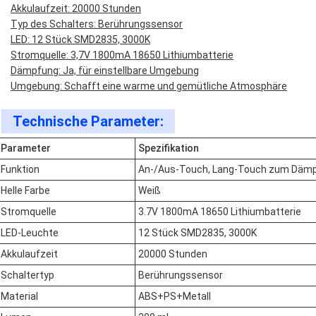
Akkulaufzeit: 20000 Stunden
Typ des Schalters: Berührungssensor
LED: 12 Stück SMD2835, 3000K
Stromquelle: 3,7V 1800mA 18650 Lithiumbatterie
Dämpfung: Ja, für einstellbare Umgebung
Umgebung: Schafft eine warme und gemütliche Atmosphäre
Technische Parameter:
Parameter
Spezifikation
Funktion
An-/Aus-Touch, Lang-Touch zum Däm
Helle Farbe
Weiß
Stromquelle
3.7V 1800mA 18650 Lithiumbatterie
LED-Leuchte
12 Stück SMD2835, 3000K
Akkulaufzeit
20000 Stunden
Schaltertyp
Berührungssensor
Material
ABS+PS+Metall