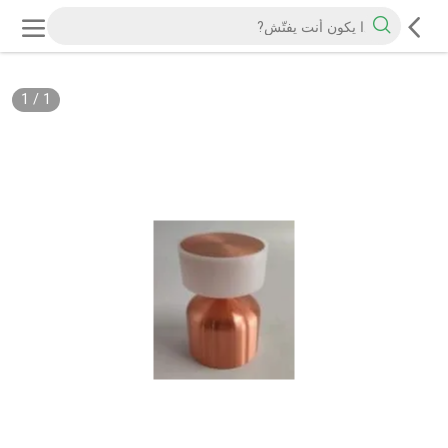
1
/
1