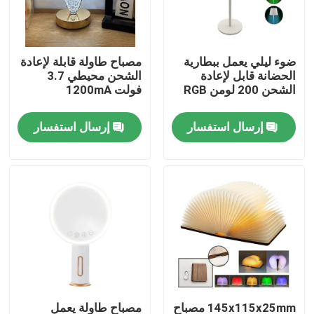
عرض الواقع الافتراضي
ضوء ليلي يعمل ببطارية
مصباح طاولة قابلة لإعادة
الحضانة قابل لإعادة
الشحن محيطي 3.7
معلومات عنا
الشحن 200 لومن RGB
فولت 1200mA
إرسال استفسار
إرسال استفسار
جولة في المعمل
رقابة جودة
اتصل بنا
اطلب اقتباس
مصابيح عمل LED محمولة
145x115x25mm مصباح
مصباح طاولة يعمل