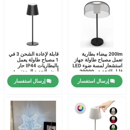
200lm بيضاء بطارية
قابلة لإعادة الشحن 3 في
تعمل مصباح طاولة جهاز
1 مصباح طاولة يعمل
استشعار لمسة ضوء LED
بالبطاريات IP44 حار
قابل للتخفيف 20000
أبيض الحديد المعدني +
ساعة عمر البطارية
ABS 150lm
إرسال استفسار
إرسال استفسار
بيت
منتجات
أشرطة فيديو