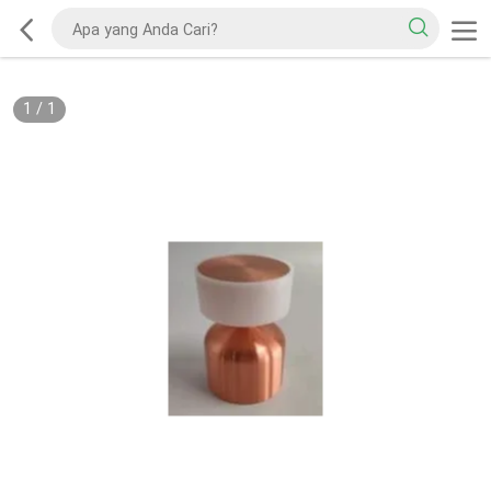
1
/
1