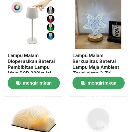
Pertunjukan VR
Tentang kami
Tur Pabrik
Lampu Malam
Lampu Malam
Dioperasikan Baterai
Berkualitas Baterai
Pembibitan Lampu
Lampu Meja Ambient
Kontrol kualitas
Meja RGB 200lm Isi
Terisi ulang 3.7V
Ulang
1200mA
mengirimkan
mengirimkan
Hubungi kami
permintaan
permintaan
Permintaan Penawaran
Lampu Kerja LED Portabel