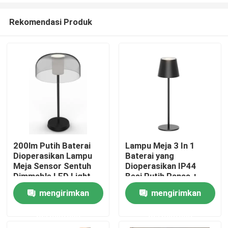
Rekomendasi Produk
200lm Putih Baterai
Lampu Meja 3 In 1
Dioperasikan Lampu
Baterai yang
Rumah
Meja Sensor Sentuh
Dioperasikan IP44
Dimmable LED Light
Besi Putih Panas +
20000 Jam Baterai
ABS 150lm
mengirimkan
mengirimkan
Produk
permintaan
permintaan
Video