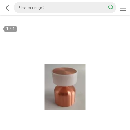
1
/
1