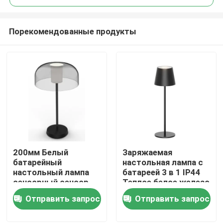
Порекомендованные продукты
200мм Белый
Заряжаемая
Дом
батарейный
настольная лампа с
настольный лампа
батареей 3 в 1 IP44
сенсорный сенсор
Теплое белое железо
Продукты
Снижаемый
+ ABS 150lm
Отправить запрос
Отправить запрос
светодиодный свет
20000 часов
Видео