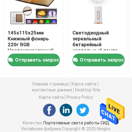
Перезаряжаемые свет работы СИД
145x115x25мм
Светодиодный
Handheld свет работы СИД
Книжный фонарь
зеркальный
220г RGB
батарейный
Цветоизменяющий
настольный лампа
Солнечный приведенный в действие свет СИД
встроенный
35 шт. Теплый белый
Отправить запрос
Отправить запрос
перезаряжаемый
SMD2835 LED + 35
книжный светильник
шт. Холодный белый
Свет работы УДАРА СИД
2W DV 5V/0.4A
Главная страница
Карта сайта
2 в 1 фонарике СИД располагаясь лагерем
контактные данные
Desktop Site
Карта сайта
Privacy Policy
Свет датчика шкафа
Качество
Портативные света работы СИД
электрофонарь приведенный
Китайская фабрика.Copyright © 2025 Ningbo