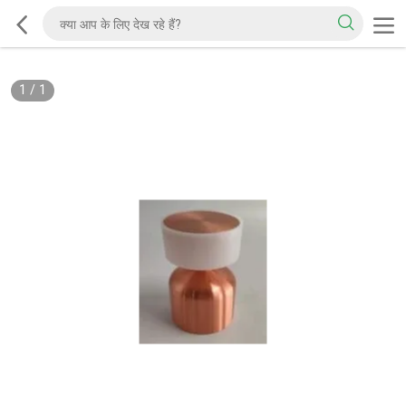
1
/
1