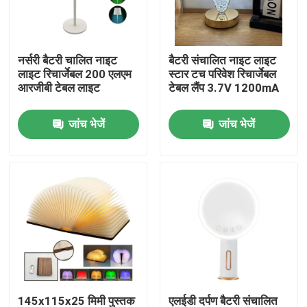
वीआर शो
नर्सरी बैटरी चालित नाइट
बैटरी संचालित नाइट लाइट
लाइट रिचार्जेबल 200 एलएम
स्टार टच परिवेश रिचार्जेबल
हमारे बारे में
आरजीबी टेबल लाइट
टेबल लैंप 3.7V 1200mA
जांच भेजें
जांच भेजें
कारखाना भ्रमण
गुणवत्ता नियंत्रण
संपर्क करें
एक उद्धरण का अनुरोध करें
पोर्टेबल एलईडी वर्क लाइट्स
145x115x25 मिमी पुस्तक
एलईडी दर्पण बैटरी संचालित