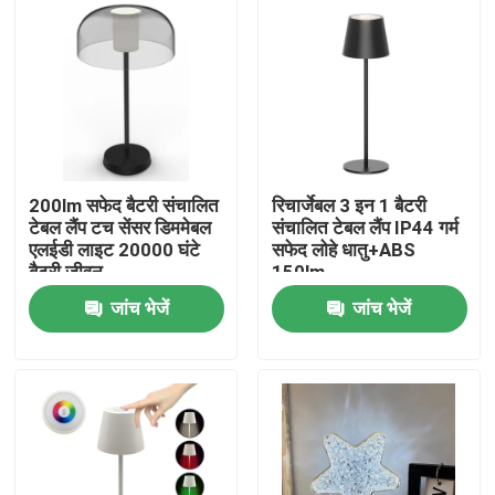
200lm सफेद बैटरी संचालित
रिचार्जेबल 3 इन 1 बैटरी
टेबल लैंप टच सेंसर डिममेबल
संचालित टेबल लैंप IP44 गर्म
एलईडी लाइट 20000 घंटे
सफेद लोहे धातु+ABS
बैटरी जीवन
150lm
जांच भेजें
जांच भेजें
घर
उत्पादों
वीडियो